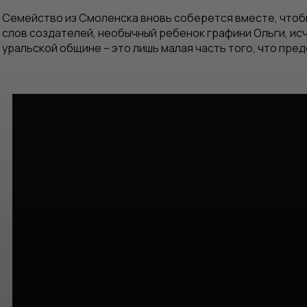
Семейство из Смоленска вновь соберется вместе, чтобы
слов создателей, необычный ребенок графини Ольги, исч
уральской общине – это лишь малая часть того, что пре