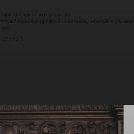
ументальном кино и не только.
яя трибуну всему профессиональному цеху. Мы — комью
лей.
 57, стр. 3