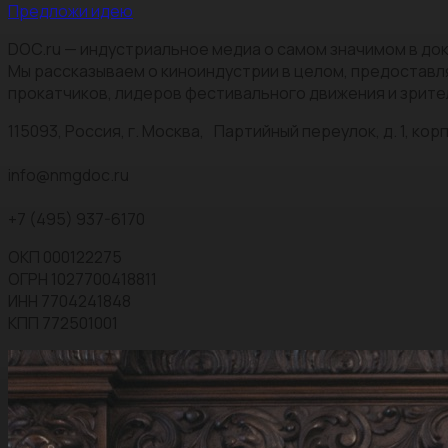
Предложи идею
DOC.ru — индустриальное медиа о самом значимом в док
Мы рассказываем о киноиндустрии в целом, предоставл
прокатчиков, лидеров фестивального движения и зрите
115093, Россия, г. Москва, Партийный переулок, д. 1, корп.
info@nmgdoc.ru
+7 (495) 937-6170
ОКП 000122275
ОГРН 1027700418811
ИНН 7704241848
КПП 772501001