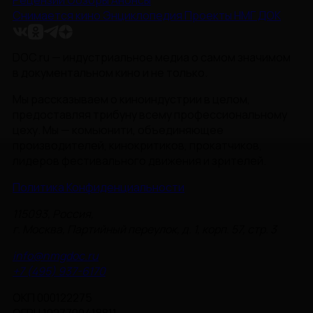
Рецензии
Обзоры
Анонсы
Снимается кино
Энциклопедия
Проекты НМГ ДОК
DOC.ru — индустриальное медиа о самом значимом
в документальном кино и не только.
Мы рассказываем о киноиндустрии в целом,
предоставляя трибуну всему профессиональному
цеху. Мы — комьюнити, объединяющее
производителей, кинокритиков, прокатчиков,
лидеров фестивального движения и зрителей.
Политика Конфиденциальности
115093, Россия,
г. Москва, Партийный переулок, д. 1, корп. 57, стр. 3
info@nmgdoc.ru
+7 (495) 937-6170
ОКП 000122275