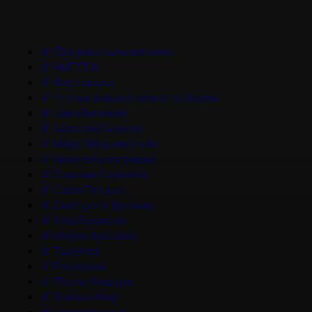
#
Документальное кино
#
НМГ ДОК
#
Фестивали
#
Что мы знаем о планете Земля
#
Цикл Великие
#
Алексей Гуськов
#
Марк Эйдельштейн
#
Никита Кологривый
#
Главные Сериалы
#
Саша Петров
#
Смотреть фильмы
#
Юра Борисов
#
Мария Аронова
#
Трейлер
#
Рецензия
#
После Фишера
#
Война и Мир