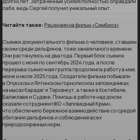
долгих лет. Затраченные усилия полностью оправдали
себя, ведь Сергей получил уникальный опыт.
Читайте также:
Рецензия на фильм «Симбиоз»
Съемки документального фильма о человеке, ставшем
своим среди дельфинов, тоже заняли много времени.
Они растянулись на два года. Первый блок съемок
прошел с июня по сентябрь 2024 года, а после
перерыва съемочная группа продолжила работу в мае,
июне и июле 2025 года. Создатели фильма побывали
в Опукском и Ялтинском горнолесном заповедниках,
на мысах Карадаг и Тарханкут, а также в Коктебеле,
Балаклаве и Судаке. Помощь в работе над доком
оказали сотрудники НКО «Заповедный Крым»,
что обеспечило бережное взаимодействие со средой
обитания дельфинов и соблюдение всех
природоохранных норм.