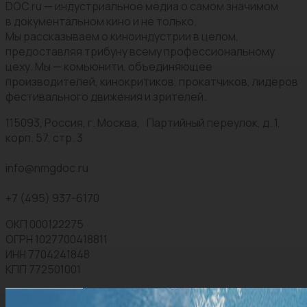
DOC.ru — индустриальное медиа о самом значимом
в документальном кино и не только.
Мы рассказываем о киноиндустрии в целом,
предоставляя трибуну всему профессиональному
цеху. Мы — комьюнити, объединяющее
производителей, кинокритиков, прокатчиков, лидеров
фестивального движения и зрителей.
115093, Россия, г. Москва, Партийный переулок, д. 1,
корп. 57, стр. 3
info@nmgdoc.ru
+7 (495) 937-6170
ОКП 000122275
ОГРН 1027700418811
ИНН 7704241848
КПП 772501001