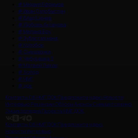
#
Михаил Ефремов
#
Иван Охлобыстин
#
Влад Ценев
#
Любовь Аксенова
#
Милана Бру
#
Зубастая няня
#
Колобок
#
Смешарики
#
Чебурашка 3
#
Матвей Лыков
#
Холод
#
НМГ
#
док
Контакты
Об НМГ ДОК
Предложите идею
Новости
Интервью
Рецензии
Обзоры
Анонсы
Снимается кино
Энциклопедия
Проекты НМГ ДОК
Контакты
Об НМГ ДОК
Предложите идею
Новости
Интервью