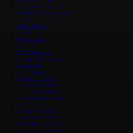
#
Новости кино
#
Андрей Золотарев
#
Федор Добронравов
#
Обзор фильма
#
Фонд Кино
#
РЕН ТВ
#
Домашний
#
СТС
#
Пятый канал
#
Чайка Терешкова
#
Невский
#
Интервью
#
Юрий Стоянов
#
Лариса Гузеева
#
История его служанки
#
Павел Прилучный
#
Актер кино
#
Иван Янковский
#
Юлия Пересильд
#
Сергей Бурунов
#
Сарик Андреасян