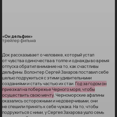
«Он дельфин»
трейлер фильма
Док рассказывает о человеке, который устал
от чувства одиночества в толпе и однажды во время
отпуска обратил внимание на то, как счастливы
дельфины. Волонтер Сергей Захаров поставил себе
целью подружиться с этими удивительными
созданиями и стать частью их стаи.
Год за годом он
приезжал на побережье Черного моря, чтобы
осуществить свою мечту
. Черноморские афалины
оказались осторожными и недоверчивыми, они
не спешили принять к себе чужака. На то, чтобы
подружиться с ними, у Сергея Захарова ушло семь