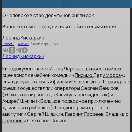
О человеке в стае дельфинов сняли док
Волонтер смог подружиться с обитателями моря.
Леонид Кискаркин
,
/
Новости
Анонсы
02 декабря 2025, 17:12
Леонид Кискаркин
Кинодокументалист Игорь Чернышев, известный как
сценарист семейной комедии «
Письмо Деду Морозу
»,
снял документальный фильм «Он дельфин». Подводные
съемки осуществляли операторы Сергей Денисов
(«Охота на пиранью», «Каникулы президента») и
Андрей Щукин («Большое подводное приключение»,
«Диалоги о рыбалке»). Продюсерами проекта
выступили Сергей Шишкин,
Гавриил Гордеев
,
Владимир
Тодоров
и Светлана Сонина.