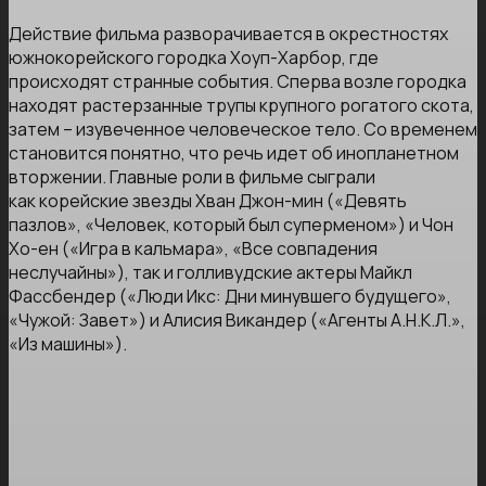
Действие фильма разворачивается в окрестностях
южнокорейского городка Хоуп-Харбор, где
происходят странные события. Сперва возле городка
находят растерзанные трупы крупного рогатого скота,
затем – изувеченное человеческое тело. Со временем
становится понятно, что речь идет об инопланетном
вторжении. Главные роли в фильме сыграли
как корейские звезды Хван Джон-мин («Девять
пазлов», «Человек, который был суперменом») и Чон
Хо-ен («Игра в кальмара», «Все совпадения
неслучайны»), так и голливудские актеры Майкл
Фассбендер («Люди Икс: Дни минувшего будущего»,
«Чужой: Завет») и Алисия Викандер («Агенты А.Н.К.Л.»,
«Из машины»).