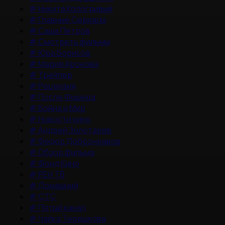
#
Никита Кологривый
#
Главные Сериалы
#
Саша Петров
#
Смотреть фильмы
#
Юра Борисов
#
Мария Аронова
#
Трейлер
#
Рецензия
#
После Фишера
#
Война и Мир
#
Новости кино
#
Андрей Золотарев
#
Федор Добронравов
#
Обзор фильма
#
Фонд Кино
#
РЕН ТВ
#
Домашний
#
СТС
#
Пятый канал
#
Чайка Терешкова