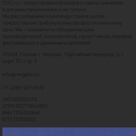
DOC.ru — индустриальное медиа о самом значимом
в документальном кино и не только.
Мы рассказываем о киноиндустрии в целом,
предоставляя трибуну всему профессиональному
цеху. Мы — комьюнити, объединяющее
производителей, кинокритиков, прокатчиков, лидеров
фестивального движения и зрителей.
115093, Россия, г. Москва, Партийный переулок, д. 1,
корп. 57, стр. 3
info@nmgdoc.ru
+7 (495) 937-6170
ОКП 000122275
ОГРН 1027700418811
ИНН 7704241848
КПП 772501001