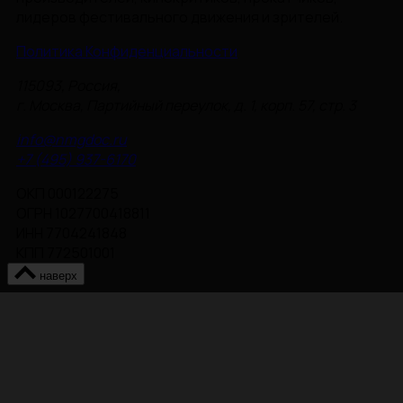
лидеров фестивального движения и зрителей.
Политика Конфиденциальности
115093, Россия,
г. Москва, Партийный переулок, д. 1, корп. 57, стр. 3
info@nmgdoc.ru
+7 (495) 937-6170
ОКП 000122275
ОГРН 1027700418811
ИНН 7704241848
КПП 772501001
наверх