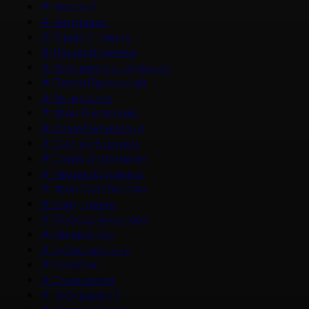
#
Невский
#
Интервью
#
Юрий Стоянов
#
Лариса Гузеева
#
История его служанки
#
Павел Прилучный
#
Актер кино
#
Иван Янковский
#
Юлия Пересильд
#
Сергей Бурунов
#
Сарик Андреасян
#
Михаил Ефремов
#
Иван Охлобыстин
#
Влад Ценев
#
Любовь Аксенова
#
Милана Бру
#
Зубастая няня
#
Колобок
#
Смешарики
#
Чебурашка 3