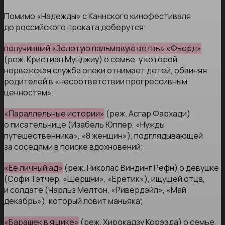
Помимо «Надежды» с Каннского кинофестиваля
до российского проката доберутся:
получивший «Золотую пальмовую ветвь» «Фьорд»
(реж. Кристиан Мунджиу) о семье, у которой
норвежская служба опеки отнимает детей, обвиняя
родителей в «несоответствии прогрессивным
ценностям»;
«Параллельные истории»
(реж. Асгар Фархади)
о писательнице (Изабель Юппер, «Нужды
путешественника», «8 женщин»), подглядывающей
за соседями в поиске вдохновений;
«Ее личный ад»
(реж. Николас Виндинг Рефн) о девушке
(Софи Тэтчер, «Шершни», «Еретик»), ищущей отца,
и солдате (Чарльз Мелтон, «Ривердэйл», «Май
декабрь»), который ловит маньяка;
«Барашек в ящике»
(реж. Хирокадзу Корээда) о семье,