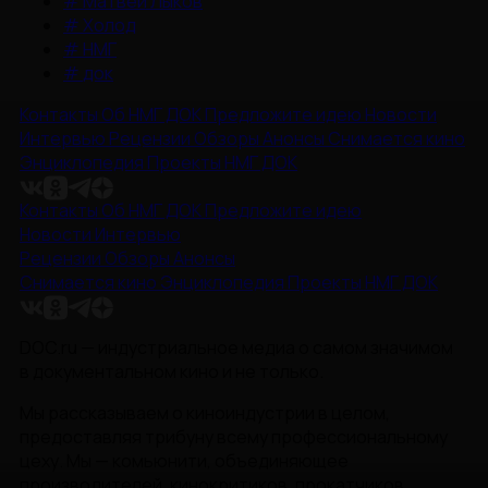
#
Матвей Лыков
#
Холод
#
НМГ
#
док
Контакты
Об НМГ ДОК
Предложите идею
Новости
Интервью
Рецензии
Обзоры
Анонсы
Снимается кино
Энциклопедия
Проекты НМГ ДОК
Контакты
Об НМГ ДОК
Предложите идею
Новости
Интервью
Рецензии
Обзоры
Анонсы
Снимается кино
Энциклопедия
Проекты НМГ ДОК
DOC.ru — индустриальное медиа о самом значимом
в документальном кино и не только.
Мы рассказываем о киноиндустрии в целом,
предоставляя трибуну всему профессиональному
цеху. Мы — комьюнити, объединяющее
производителей, кинокритиков, прокатчиков,