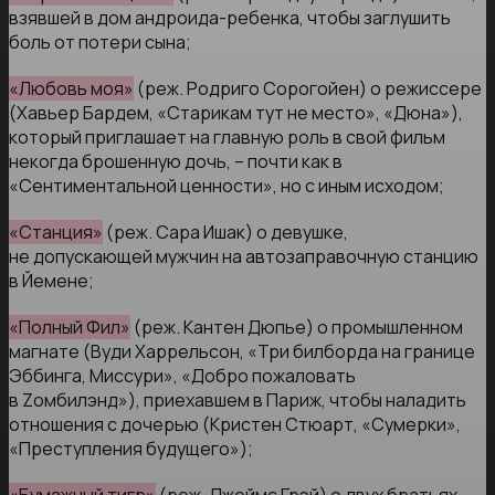
взявшей в дом андроида-ребенка, чтобы заглушить
боль от потери сына;
«Любовь моя»
(реж. Родриго Сорогойен) о режиссере
(Хавьер Бардем, «Старикам тут не место», «Дюна»),
который приглашает на главную роль в свой фильм
некогда брошенную дочь, – почти как в
«Сентиментальной ценности», но с иным исходом;
«Станция»
(реж. Сара Ишак) о девушке,
не допускающей мужчин на автозаправочную станцию
в Йемене;
«Полный Фил»
(реж. Кантен Дюпье) о промышленном
магнате (Вуди Харрельсон, «Три билборда на границе
Эббинга, Миссури», «Добро пожаловать
в Zомбилэнд»), приехавшем в Париж, чтобы наладить
отношения с дочерью (Кристен Стюарт, «Сумерки»,
«Преступления будущего»);