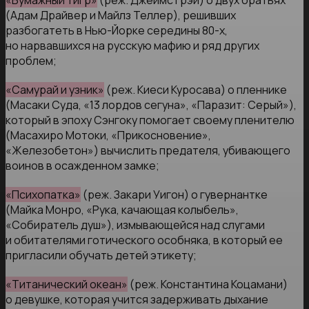
«Бумажный тигр»
(реж. Джеймс Грэй) о двух братьях
(Адам Драйвер и Майлз Теллер), решивших
разбогатеть в Нью-Йорке середины 80-х,
но нарвавшихся на русскую мафию и ряд других
проблем;
«Самурай и узник»
(реж. Киеси Куросава) о пленнике
(Масаки Суда, «13 лордов сегуна», «Паразит: Серый»),
который в эпоху Сэнгоку помогает своему пленителю
(Масахиро Мотоки, «Прикосновение»,
«Железобетон») вычислить предателя, убивающего
воинов в осажденном замке;
«Психопатка»
(реж. Закари Уигон) о гувернантке
(Майка Монро, «Рука, качающая колыбель»,
«Собиратель душ»), измывающейся над слугами
и обитателями готического особняка, в который ее
пригласили обучать детей этикету;
«Титанический океан»
(реж. Константина Коцамани)
о девушке, которая учится задерживать дыхание