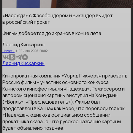
«Надежда» с Фассбендером и Викандер выйдет
в российский прокат
Фильм доберется до экранов в конце лета.
Леонид Кискаркин
/
Новости
02 июня 2026, 20:02
Леонид Кискаркин
Кинопрокатная компания «Уорлд Пикчерз» привезет в
Россию фильм – участник основного конкурса
Каннского кинофестиваля «Надежда». Режиссером и
автором сценария картины выступил На Хон-джин
(«Вопль», «Преследователь»). Фильм был
представлен в Каннах как Hope, что переводится как
«Надежда», однако в официальном сообщении
прокатчика сказано, что русское название картины
будет объявлено позднее.