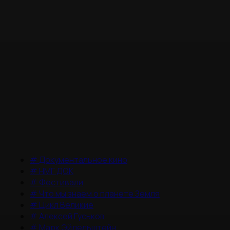
#
Документальное кино
#
НМГ ДОК
#
Фестивали
#
Что мы знаем о планете Земля
#
Цикл Великие
#
Алексей Гуськов
#
Марк Эйдельштейн