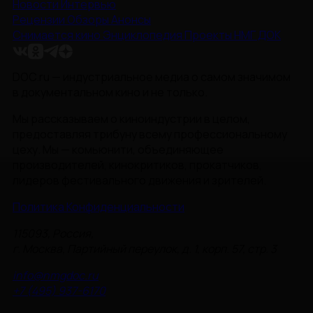
Новости
Интервью
Рецензии
Обзоры
Анонсы
Снимается кино
Энциклопедия
Проекты НМГ ДОК
DOC.ru — индустриальное медиа о самом значимом
в документальном кино и не только.
Мы рассказываем о киноиндустрии в целом,
предоставляя трибуну всему профессиональному
цеху. Мы — комьюнити, объединяющее
производителей, кинокритиков, прокатчиков,
лидеров фестивального движения и зрителей.
Политика Конфиденциальности
115093, Россия,
г. Москва, Партийный переулок, д. 1, корп. 57, стр. 3
info@nmgdoc.ru
+7 (495) 937-6170