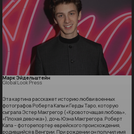
Марк Эйдельштейн
Global Look Press
Эта картина расскажет историю любви военных
фотографов Роберта Капы и Герды Таро, которую
сыграла Эстер Макгрегор («Кровоточащая любовь»,
«Плохая девочка»), дочь Юэна Макгрегора. Роберт
Капа – фоторепортер еврейского происхождения,
родившийся в Венгрии. При рождении он получил имя