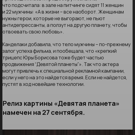
что подсчитала: в зале на питчинге сидят 11 женщин
и 22 мужчины: «А в жизни – все наоборот. Женщинам
нужны герои, которые не выгорают, не пьют
антидепрессанты, а ползут на другую планету, чтобы
отвоевать свою любовь».
Канделаки добавила, что тело мужчины – по-прежнему
залог успеха фильма, и пообещала, что «крепкий
трицепс Юры Борисова тоже будет частью
продвижения “Девятой планеты”». Так что актера
могут привлечь к специальной рекламной кампании,
если у него на это найдется время. Если не найдется,
пустят в ход новейшие технологии.
Релиз картины «Девятая планета»
намечен на 27 сентября.