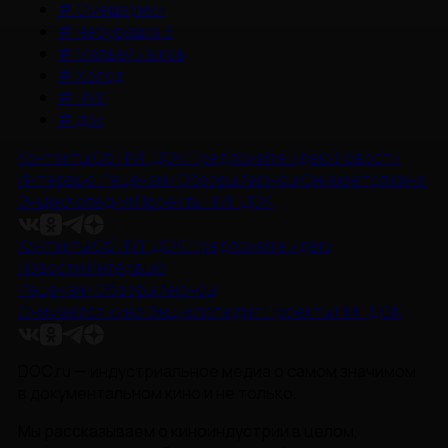
#
Смешарики
#
Чебурашка 3
#
Матвей Лыков
#
Холод
#
НМГ
#
док
Контакты
Об НМГ ДОК
Предложите идею
Новости
Интервью
Рецензии
Обзоры
Анонсы
Снимается кино
Энциклопедия
Проекты НМГ ДОК
Контакты
Об НМГ ДОК
Предложите идею
Новости
Интервью
Рецензии
Обзоры
Анонсы
Снимается кино
Энциклопедия
Проекты НМГ ДОК
DOC.ru — индустриальное медиа о самом значимом
в документальном кино и не только.
Мы рассказываем о киноиндустрии в целом,