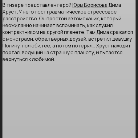
В тизере представлен герой
Юры Борисова
Дима
Хруст. У него посттравматическое стрессовое
расстройство. Он простой автомеханик, который
неожиданно начинает вспоминать, как служил
контрактником на другой планете. Там Дима сражался
с монстрами, обрел верных друзей, встретил девушку
Полину, полюбил ее, а потом потерял… Хруст находит
портал, ведущий на странную планету, и пытается
вернуться к любимой.