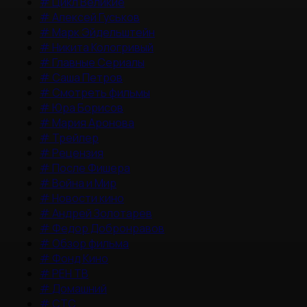
#
Цикл Великие
#
Алексей Гуськов
#
Марк Эйдельштейн
#
Никита Кологривый
#
Главные Сериалы
#
Саша Петров
#
Смотреть фильмы
#
Юра Борисов
#
Мария Аронова
#
Трейлер
#
Рецензия
#
После Фишера
#
Война и Мир
#
Новости кино
#
Андрей Золотарев
#
Федор Добронравов
#
Обзор фильма
#
Фонд Кино
#
РЕН ТВ
#
Домашний
#
СТС