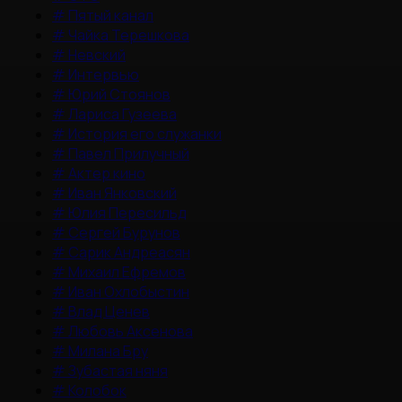
#
Пятый канал
#
Чайка Терешкова
#
Невский
#
Интервью
#
Юрий Стоянов
#
Лариса Гузеева
#
История его служанки
#
Павел Прилучный
#
Актер кино
#
Иван Янковский
#
Юлия Пересильд
#
Сергей Бурунов
#
Сарик Андреасян
#
Михаил Ефремов
#
Иван Охлобыстин
#
Влад Ценев
#
Любовь Аксенова
#
Милана Бру
#
Зубастая няня
#
Колобок