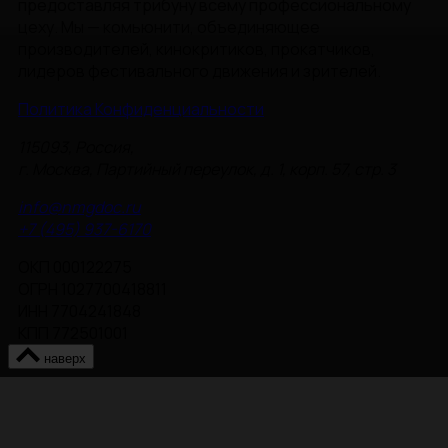
предоставляя трибуну всему профессиональному
цеху. Мы — комьюнити, объединяющее
производителей, кинокритиков, прокатчиков,
лидеров фестивального движения и зрителей.
Политика Конфиденциальности
115093, Россия,
г. Москва, Партийный переулок, д. 1, корп. 57, стр. 3
info@nmgdoc.ru
+7 (495) 937-6170
ОКП 000122275
ОГРН 1027700418811
ИНН 7704241848
КПП 772501001
наверх