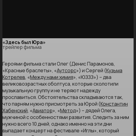
«Здесь был Юра»
трейлер фильма
Героями фильма стали Олег (Денис Парамонов,
«Красные браслеты», «
Аутсорс
») и Сергей (
Кузьма
Котрелев
, «
Между нами химия
», «ЮЗЗЗ») – два
великовозрастных оболтуса, которые сколотили
музыкальную группу и не теряют надежду
прославиться. Обстоятельства складываются так,
что парням нужно присмотреть за Юрой (
Константин
Хабенский
, «
Авиатор
», «
Метод
») – дядей Олега,
мужчиной с особенностями развития. Следить за ним
нужно всего 10 дней, однако именно на эти дни
выпадает концерт на фестивале «Иглы», который