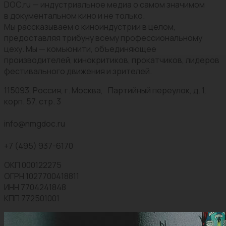
DOC.ru — индустриальное медиа о самом значимом
в документальном кино и не только.
Мы рассказываем о киноиндустрии в целом,
предоставляя трибуну всему профессиональному
цеху. Мы — комьюнити, объединяющее
производителей, кинокритиков, прокатчиков, лидеров
фестивального движения и зрителей.
115093, Россия, г. Москва, Партийный переулок, д. 1,
корп. 57, стр. 3
info@nmgdoc.ru
+7 (495) 937-6170
ОКП 000122275
ОГРН 1027700418811
ИНН 7704241848
КПП 772501001