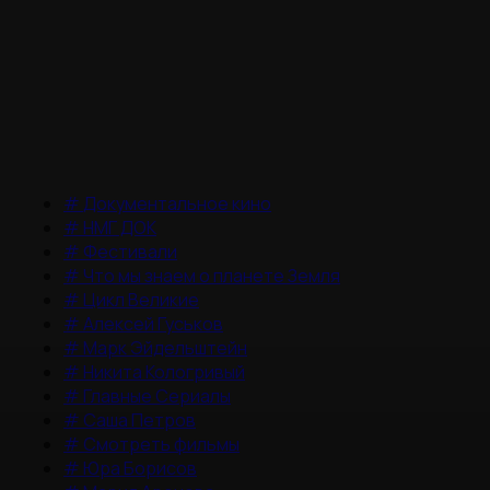
#
Документальное кино
#
НМГ ДОК
#
Фестивали
#
Что мы знаем о планете Земля
#
Цикл Великие
#
Алексей Гуськов
#
Марк Эйдельштейн
#
Никита Кологривый
#
Главные Сериалы
#
Саша Петров
#
Смотреть фильмы
#
Юра Борисов