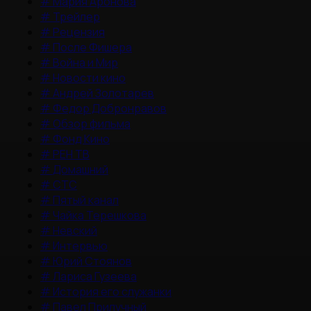
#
Мария Аронова
#
Трейлер
#
Рецензия
#
После Фишера
#
Война и Мир
#
Новости кино
#
Андрей Золотарев
#
Федор Добронравов
#
Обзор фильма
#
Фонд Кино
#
РЕН ТВ
#
Домашний
#
СТС
#
Пятый канал
#
Чайка Терешкова
#
Невский
#
Интервью
#
Юрий Стоянов
#
Лариса Гузеева
#
История его служанки
#
Павел Прилучный