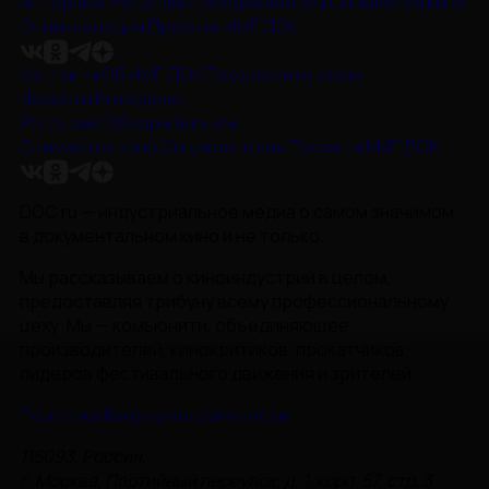
Интервью
Рецензии
Обзоры
Анонсы
Снимается кино
Энциклопедия
Проекты НМГ ДОК
Контакты
Об НМГ ДОК
Предложите идею
Новости
Интервью
Рецензии
Обзоры
Анонсы
Снимается кино
Энциклопедия
Проекты НМГ ДОК
DOC.ru — индустриальное медиа о самом значимом
в документальном кино и не только.
Мы рассказываем о киноиндустрии в целом,
предоставляя трибуну всему профессиональному
цеху. Мы — комьюнити, объединяющее
производителей, кинокритиков, прокатчиков,
лидеров фестивального движения и зрителей.
Политика Конфиденциальности
115093, Россия,
г. Москва, Партийный переулок, д. 1, корп. 57, стр. 3