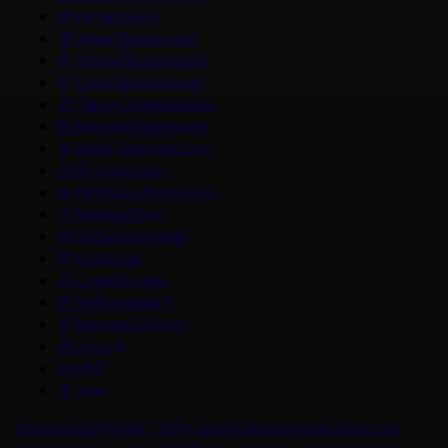
#
Актер кино
#
Иван Янковский
#
Юлия Пересильд
#
Сергей Бурунов
#
Сарик Андреасян
#
Михаил Ефремов
#
Иван Охлобыстин
#
Влад Ценев
#
Любовь Аксенова
#
Милана Бру
#
Зубастая няня
#
Колобок
#
Смешарики
#
Чебурашка 3
#
Матвей Лыков
#
Холод
#
НМГ
#
док
Контакты
Об НМГ ДОК
Предложите идею
Новости