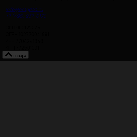
info@nmgdoc.ru
+7 (495) 937-6170
ОКП 000122275
ОГРН 1027700418811
ИНН 7704241848
КПП 772501001
наверх