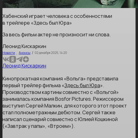
Хабенский играет человека с особенностями
в трейлере «Здесь был Юра»
За весь фильм актер не произносит ни слова.
Леонид Кискаркин
,
/
Новости
Анонсы
02 декабря 2025, 14:20
Леонид Кискаркин
Кинопрокатная компания «Вольга» представила
первый трейлер фильма «
Здесь был Юра
».
Производством картины совместно с «Вольгой»
занималась компания Bosfor Pictures. Режиссером
выступил Сергей Малкин, для которого этот проект
стал полнометражным дебютом. Сергей также
написал сценарий совместно с Юлией Кошкиной
(«Завтрак у папы», «Втроем»).