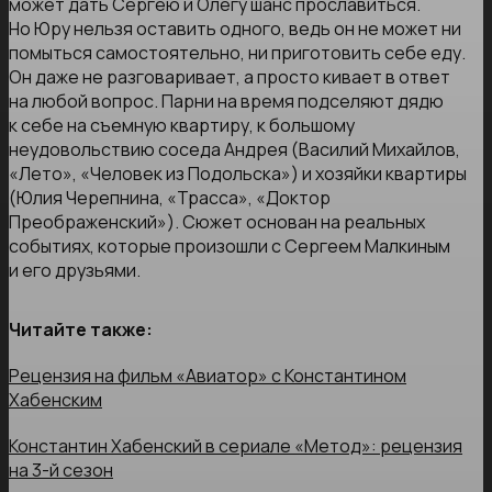
может дать Сергею и Олегу шанс прославиться.
Но Юру нельзя оставить одного, ведь он не может ни
помыться самостоятельно, ни приготовить себе еду.
Он даже не разговаривает, а просто кивает в ответ
на любой вопрос. Парни на время подселяют дядю
к себе на съемную квартиру, к большому
неудовольствию соседа Андрея (Василий Михайлов,
«Лето», «Человек из Подольска») и хозяйки квартиры
(Юлия Черепнина, «Трасса», «Доктор
Преображенский»). Сюжет основан на реальных
событиях, которые произошли с Сергеем Малкиным
и его друзьями.
Читайте также:
Рецензия на фильм «Авиатор» с Константином
Хабенским
Константин Хабенский в сериале «Метод»: рецензия
на 3-й сезон