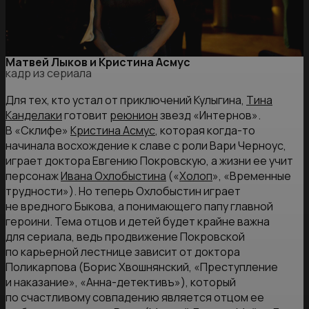
Матвей Лыков и Кристина Асмус
кадр из сериала
Для тех, кто устал от приключений Кулыгина,
Тина
Канделаки
готовит
реюнион
звезд «Интернов».
В «Склифе»
Кристина Асмус
, которая когда-то
начинала восхождение к славе с роли Вари Черноус,
играет доктора Евгению Покровскую, а жизни ее учит
персонаж
Ивана Охлобыстина
(«
Холоп
», «Временные
трудности»). Но теперь Охлобыстин играет
не вредного Быкова, а понимающего папу главной
героини. Тема отцов и детей будет крайне важна
для сериала, ведь продвижение Покровской
по карьерной лестнице зависит от доктора
Поликарпова (Борис Хвошнянский, «Преступление
и наказание», «Анна-детективъ»), который
по счастливому совпадению является отцом ее