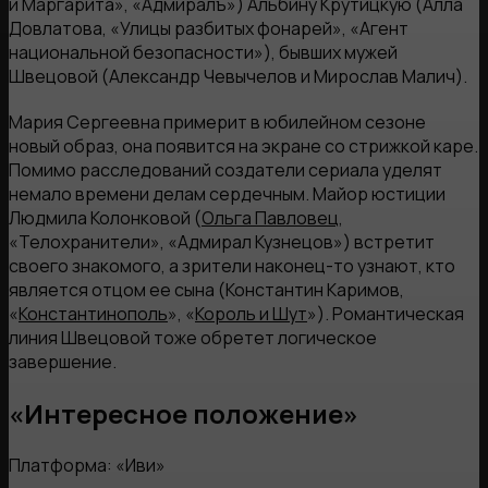
и Маргарита», «Адмиралъ») Альбину Крутицкую (Алла
Довлатова, «Улицы разбитых фонарей», «Агент
национальной безопасности»), бывших мужей
Швецовой (Александр Чевычелов и Мирослав Малич).
Мария Сергеевна примерит в юбилейном сезоне
новый образ, она появится на экране со стрижкой каре.
Помимо расследований создатели сериала уделят
немало времени делам сердечным. Майор юстиции
Людмила Колонковой (
Ольга Павловец
,
«Телохранители», «Адмирал Кузнецов») встретит
своего знакомого, а зрители наконец-то узнают, кто
является отцом ее сына (Константин Каримов,
«
Константинополь
», «
Король и Шут
»). Романтическая
линия Швецовой тоже обретет логическое
завершение.
«Интересное положение»
Платформа: «Иви»