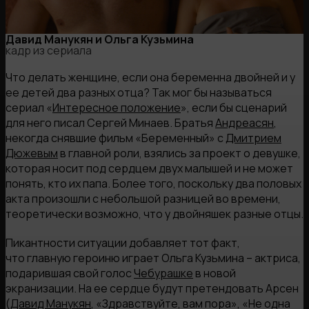
Давид Манукян и Ольга Кузьмина
кадр из сериала
Что делать женщине, если она беременна двойней и у
ее детей два разных отца? Так мог бы называться
сериал «
Интересное положение
», если бы сценарий
для него писал Сергей Минаев. Братья
Андреасян
,
некогда снявшие фильм «Беременный» с
Дмитрием
Дюжевым
в главной роли, взялись за проект о девушке,
которая носит под сердцем двух малышей и не может
понять, кто их папа. Более того, поскольку два половых
акта произошли с небольшой разницей во времени,
теоретически возможно, что у двойняшек разные отцы.
Пикантности ситуации добавляет тот факт,
что главную героиню играет Ольга Кузьмина – актриса,
подарившая свой голос
Чебурашке
в новой
экранизации. На ее сердце будут претендовать Арсен
(
Давид Манукян
, «Здравствуйте, вам пора», «Не одна