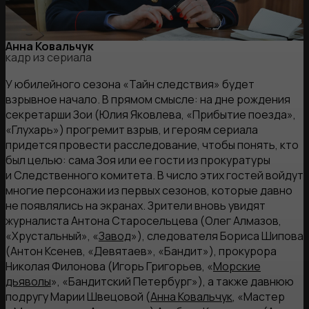
Анна Ковальчук
кадр из сериала
У юбилейного сезона «Тайн следствия» будет
взрывное начало. В прямом смысле: на дне рождения
секретарши Зои (Юлия Яковлева, «Прибытие поезда»,
«Глухарь») прогремит взрыв, и героям сериала
придется провести расследование, чтобы понять, кто
был целью: сама Зоя или ее гости из прокуратуры
и Следственного комитета. В число этих гостей войдут
многие персонажи из первых сезонов, которые давно
не появлялись на экранах. Зрители вновь увидят
журналиста Антона Старосельцева (Олег Алмазов,
«Хрустальный», «
Завод
»), следователя Бориса Шипова
(Антон Ксенев, «Девятаев», «Бандит»), прокурора
Николая Филонова (Игорь Григорьев, «
Морские
дьяволы
», «Бандитский Петербург»), а также давнюю
подругу Марии Швецовой (
Анна Ковальчук
, «Мастер