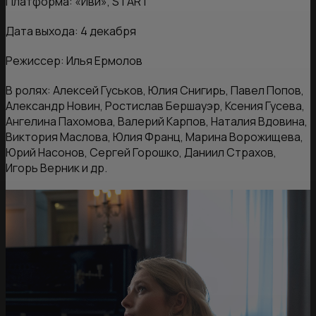
Платформа: «Иви», START
Дата выхода: 4 декабря
Режиссер: Илья Ермолов
В ролях: Алексей Гуськов, Юлия Снигирь, Павел Попов,
Александр Новин, Ростислав Бершауэр, Ксения Гусева,
Ангелина Пахомова, Валерий Карпов, Наталия Вдовина,
Виктория Маслова, Юлия Франц, Марина Ворожищева,
Юрий Насонов, Сергей Горошко, Даниил Страхов,
Игорь Верник и др.