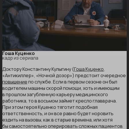
Гоша Куценко
кадр из сериала
Доктору Константину Кулыгину (
Гоша Куценко
,
«Антикиллер», «Ночной дозор») предстоит очередное
повышение
по службе. Если в первом сезоне он был
водителем машины скорой помощи, хоть и имеющим
в прошлом загубленную карьеру медицинского
работника, то в восьмом займет кресло главврача.
При этом героя Куценко тяготит подобная
ответственность, и он все равно будет норовить
ездить на вызовы, как в старые времена, или хотя
бы самостоятельно оперировать сложных пациентов