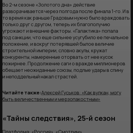
Во 2-м сезоне «Золотого дна» действие
разворачивается через полгода после финала 1-го. И в
то время как раньше Градовым нужно было враждовать
только друг с другом, теперь их благополучию
угрожают и внешние факторы. «Галактика» попала
под санкции, что еще сильнее усугубило ее печальное
положение, и вокруг потерявшей былое величие
строительной империи, словно акулы, кружат
конкуренты, намеренные оторвать от нее кусок
пожирнее. Продолжение саги о вражде миллионеров
обещает неожиданные союзы, подлые удары в спину
и неподдельный накал страстей.
Читайте также:
Алексей Гуськов: «Как вулкан, могу
быть величественным и мерзопакостным»
«Тайны следствия», 25-й сезон
Платформа: «Россия», «Смотрим»