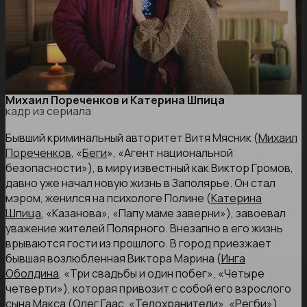
Михаил Пореченков и Катерина Шпица
кадр из сериала
Бывший криминальный авторитет Витя Мясник (
Михаил
Пореченков
, «
Беги
», «Агент национальной
безопасности»), в миру известный как Виктор Громов,
давно уже начал новую жизнь в Заполярье. Он стал
мэром, женился на психологе Полине (
Катерина
Шпица
, «Казанова», «Папу маме заверни»), завоевал
уважение жителей Полярного. Внезапно в его жизнь
врываются гости из прошлого. В город приезжает
бывшая возлюбленная Виктора Марина (
Инга
Оболдина
, «Три свадьбы и один побег», «Четыре
четверти»), которая привозит с собой его взрослого
сына Макса (
Олег Гаас
, «Телохранители», «Регби»).