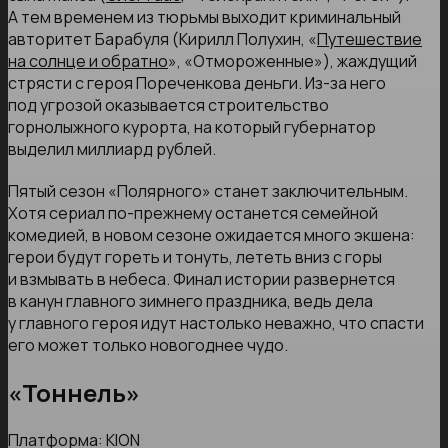
А тем временем из тюрьмы выходит криминальный
авторитет Барабуля (Кирилл Полухин, «
Путешествие
на солнце и обратно
», «Отмороженные»), жаждущий
стрясти с героя Пореченкова деньги. Из-за него
под угрозой оказывается строительство
горнолыжного курорта, на который губернатор
выделил миллиард рублей.
Пятый сезон «Полярного» станет заключительным.
Хотя сериал по-прежнему останется семейной
комедией, в новом сезоне ожидается много экшена:
герои будут гореть и тонуть, лететь вниз с горы
и взмывать в небеса. Финал истории развернется
в канун главного зимнего праздника, ведь дела
у главного героя идут настолько неважно, что спасти
его может только новогоднее чудо.
«Тоннель»
Платформа: КION