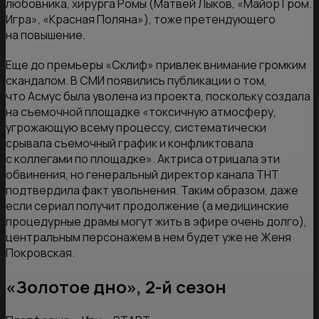
любовника, хирурга Ромы (Матвей Лыков, «Майор Гром.
Игра», «Красная Поляна»), тоже претендующего
на повышение.
Еще до премьеры «Склиф» привлек внимание громким
скандалом. В СМИ появились публикации о том,
что Асмус была уволена из проекта, поскольку создала
на съемочной площадке «токсичную атмосферу,
угрожающую всему процессу, систематически
срывала съемочный график и конфликтовала
с коллегами по площадке». Актриса отрицала эти
обвинения, но генеральный директор канала ТНТ
подтвердила факт увольнения. Таким образом, даже
если сериал получит продолжение (а медицинские
процедурные драмы могут жить в эфире очень долго),
центральным персонажем в нем будет уже не Женя
Покровская.
«Золотое дно», 2-й сезон