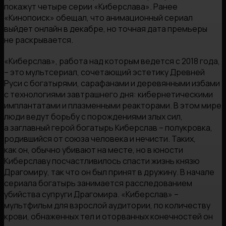
покажут четыре серии «Киберслава». Ранее
«Кинопоиск» обещал, что анимационный сериал
выйдет онлайн в декабре, но точная дата премьеры
не раскрывается.
«Киберслав», работа над которым ведется с 2018 года,
– это мультсериал, сочетающий эстетику Древней
Руси с богатырями, сарафанами и деревянными избами
с технологиями завтрашнего дня: кибернетическими
имплантатами и плазменными реакторами. В этом мире
люди ведут борьбу с порождениями злых сил,
а заглавный герой богатырь Киберслав – полукровка,
родившийся от союза человека и нечисти. Таких,
как он, обычно убивают на месте, но в юности
Киберславу посчастливилось спасти жизнь князю
Драгомиру, так что он был принят в дружину. В начале
сериала богатырь занимается расследованием
убийства супруги Драгомира. «Киберслав» –
мультфильм для взрослой аудитории, по количеству
крови, обнаженных тел и оторванных конечностей он