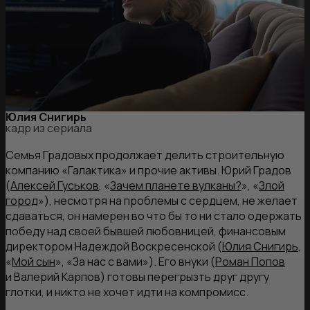
Юлия Снигирь
кадр из сериала
Семья Градовых продолжает делить строительную
компанию «Галактика» и прочие активы. Юрий Градов
(
Алексей Гуськов
, «
Зачем планете вулканы?
», «
Злой
город
»), несмотря на проблемы с сердцем, не желает
сдаваться, он намерен во что бы то ни стало одержать
победу над своей бывшей любовницей, финансовым
директором Надеждой Воскресенской (
Юлия Снигирь
,
«
Мой сын
», «За нас с вами»). Его внуки (
Роман Попов
и Валерий Карпов) готовы перегрызть друг другу
глотки, и никто не хочет идти на компромисс.