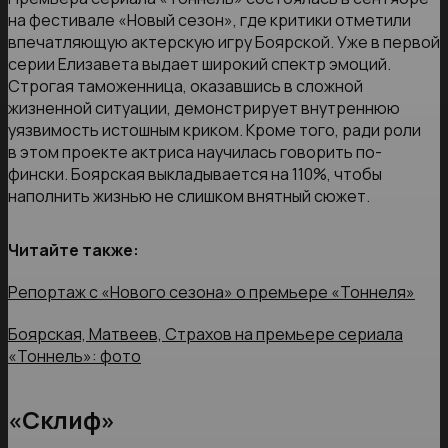
на фестивале «Новый сезон», где критики отметили
впечатляющую актерскую игру Боярской. Уже в первой
серии Елизавета выдает широкий спектр эмоций.
Строгая таможенница, оказавшись в сложной
жизненной ситуации, демонстрирует внутреннюю
уязвимость истошным криком. Кроме того, ради роли
в этом проекте актриса научилась говорить по-
фински. Боярская выкладывается на 110%, чтобы
наполнить жизнью не слишком внятный сюжет.
Читайте также:
Репортаж с «Нового сезона» о премьере «Тоннеля»
Боярская, Матвеев, Страхов на премьере сериала
«Тоннель»: фото
«Склиф»