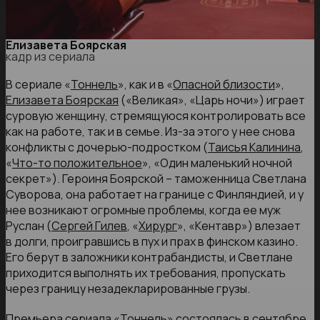
Елизавета Боярская
кадр из сериала
В сериале «
Тоннель
», как и в «
Опасной близости
»,
Елизавета Боярская
(«Великая», «Царь ночи») играет
суровую женщину, стремящуюся контролировать все
как на работе, так и в семье. Из-за этого у нее снова
конфликты с дочерью-подростком (
Таисья Калинина
,
«
Что-то положительное
», «Один маленький ночной
секрет»). Героиня Боярской – таможенница Светлана
Суворова, она работает на границе с Финляндией, и у
нее возникают огромные проблемы, когда ее муж
Руслан (
Сергей Гилев
, «
Хирург
», «Кентавр») влезает
в долги, проигравшись в пух и прах в финском казино.
Его берут в заложники контрабандисты, и Светлане
приходится выполнять их требования, пропускать
через границу незадекларированные грузы.
Премьера сериала «Тоннель» состоялась в сентябре