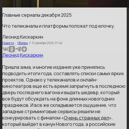
Главные сериалы декабря 2025
Что телеканалы и платформы положат под елочку.
Леонид Кискаркин
,
/
Новости
Обзоры
01 декабря 2025, 07:42
Леонид Кискаркин
Пришла зима, и многие издания уже принялись
подводить итоги года, составлять списки самых ярких
проектов. Однако у телеканалов и онлайн-
кинотеатров еще есть время запрыгнуть в последнюю
дверь последнего вагона и выдать шедевр, который
все будут обсуждать на фоне длинных новогодних
праздников. И все же складывается ощущение, что
западные стриминговые сервисы решили не
конкурировать с финалом «
Очень странных дел
»,
который выйдет в канун Нового года, а российские