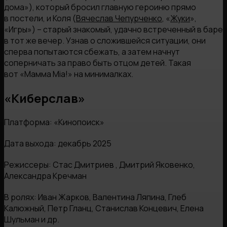
дома»), который бросил главную героиню прямо
в постели, и Коля (
Вячеслав Чепурченко
, «
Жуки
»,
«Игры») – старый знакомый, удачно встреченный в баре
в тот же вечер. Узнав о сложившейся ситуации, они
сперва попытаются сбежать, а затем начнут
соперничать за право быть отцом детей. Такая
вот «Мамма Mia!» на минималках.
«Киберслав»
Платформа: «Кинопоиск»
Дата выхода: декабрь 2025
Режиссеры: Стас Дмитриев , Дмитрий Яковенко,
Александра Кречман
В ролях: Иван Жарков, Валентина Ляпина, Глеб
Калюжный, Петр Гланц, Станислав Концевич, Елена
Шульман и др.