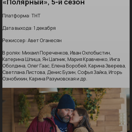
«Полярный», 5-й сезон
Платформа: ТНТ
Дата выхода: 1 декабря
Режиссер: Авет Оганесян
В ролях: Михаил Пореченков, Иван Охлобыстин,
Катерина Шпица, Ян Цапник, Мария Кравченко, Инга
Оболдина, Олег Гаас, Елена Воробей, Карина Зверева,
Светлана Листова, Денис Бузин, Софья Зайка, Игорь
Ознобихин, Карина Разумовская и др.