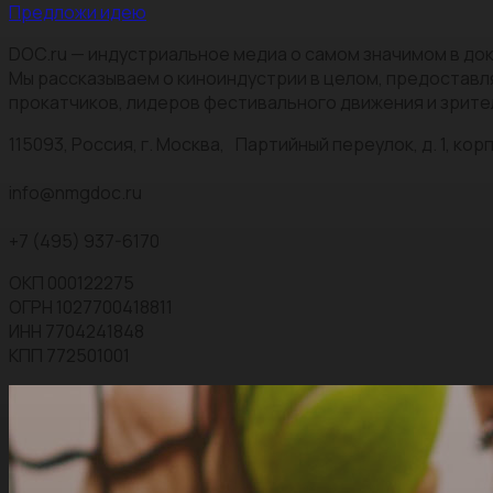
Предложи идею
DOC.ru — индустриальное медиа о самом значимом в док
Мы рассказываем о киноиндустрии в целом, предоставл
прокатчиков, лидеров фестивального движения и зрите
115093, Россия, г. Москва, Партийный переулок, д. 1, корп.
info@nmgdoc.ru
+7 (495) 937-6170
ОКП 000122275
ОГРН 1027700418811
ИНН 7704241848
КПП 772501001