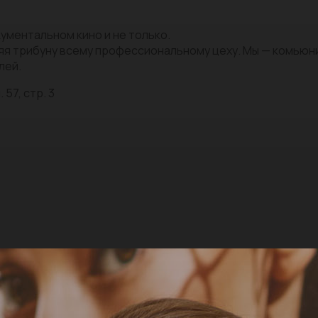
ументальном кино и не только.
яя трибуну всему профессиональному цеху. Мы — комью
лей.
 57, стр. 3