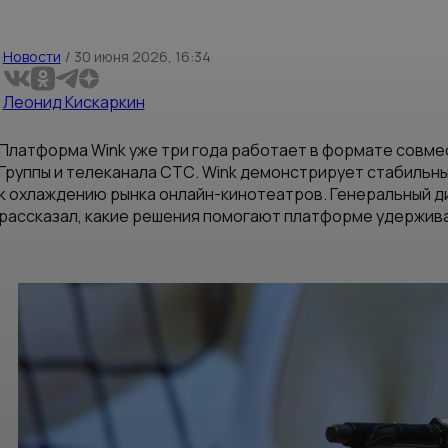
Новости
/
30 июня 2026, 16:34
Леонид Кискаркин
Платформа Wink уже три года работает в формате совм
Группы и телеканала СТС. Wink демонстрирует стабильн
к охлаждению рынка онлайн-кинотеатров. Генеральный д
рассказал, какие решения помогают платформе удержива