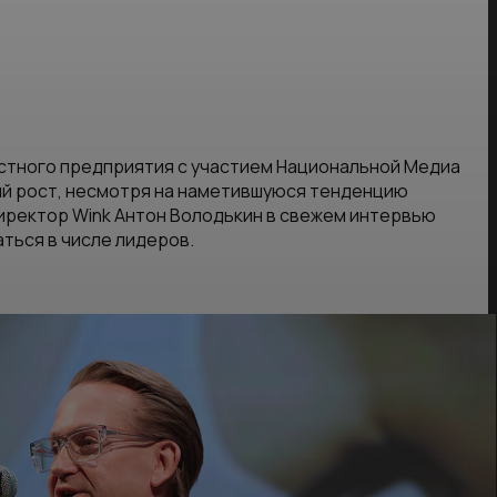
естного предприятия с участием Национальной Медиа
ый рост, несмотря на наметившуюся тенденцию
иректор Wink Антон Володькин в свежем интервью
ться в числе лидеров.