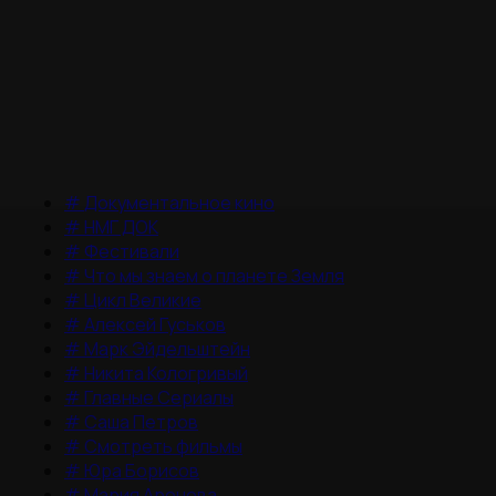
#
Документальное кино
#
НМГ ДОК
#
Фестивали
#
Что мы знаем о планете Земля
#
Цикл Великие
#
Алексей Гуськов
#
Марк Эйдельштейн
#
Никита Кологривый
#
Главные Сериалы
#
Саша Петров
#
Смотреть фильмы
#
Юра Борисов
#
Мария Аронова