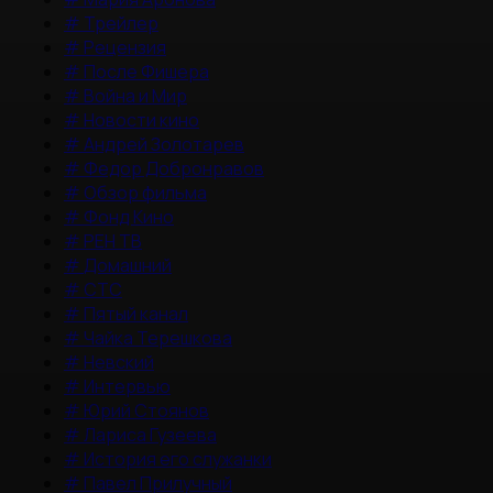
#
Трейлер
#
Рецензия
#
После Фишера
#
Война и Мир
#
Новости кино
#
Андрей Золотарев
#
Федор Добронравов
#
Обзор фильма
#
Фонд Кино
#
РЕН ТВ
#
Домашний
#
СТС
#
Пятый канал
#
Чайка Терешкова
#
Невский
#
Интервью
#
Юрий Стоянов
#
Лариса Гузеева
#
История его служанки
#
Павел Прилучный