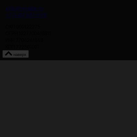
info@nmgdoc.ru
+7 (495) 937-6170
ОКП 000122275
ОГРН 1027700418811
ИНН 7704241848
КПП 772501001
наверх