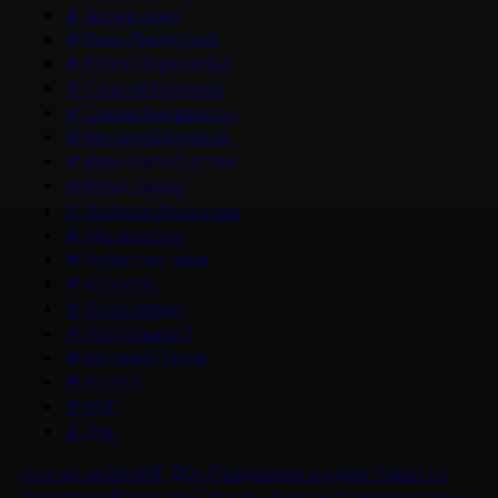
#
Актер кино
#
Иван Янковский
#
Юлия Пересильд
#
Сергей Бурунов
#
Сарик Андреасян
#
Михаил Ефремов
#
Иван Охлобыстин
#
Влад Ценев
#
Любовь Аксенова
#
Милана Бру
#
Зубастая няня
#
Колобок
#
Смешарики
#
Чебурашка 3
#
Матвей Лыков
#
Холод
#
НМГ
#
док
Контакты
Об НМГ ДОК
Предложите идею
Новости
Интервью
Рецензии
Обзоры
Анонсы
Снимается кино