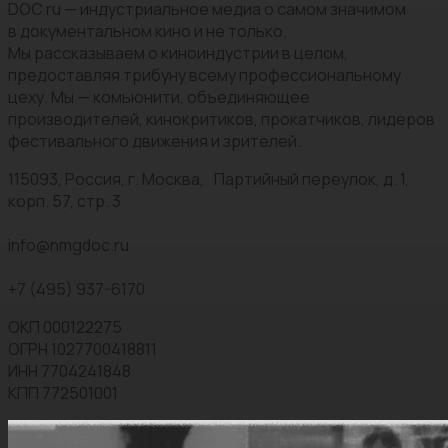
DOC.ru — индустриальное медиа о самом значимом
в документальном кино и не только.
Мы рассказываем о киноиндустрии в целом,
предоставляя трибуну всему профессиональному
цеху. Мы — комьюнити, объединяющее
производителей, кинокритиков, прокатчиков, лидеров
фестивального движения и зрителей.
115093, Россия, г. Москва, Партийный переулок, д. 1,
корп. 57, стр. 3
info@nmgdoc.ru
+7 (495) 937-6170
ОКП 000122275
ОГРН 1027700418811
ИНН 7704241848
КПП 772501001