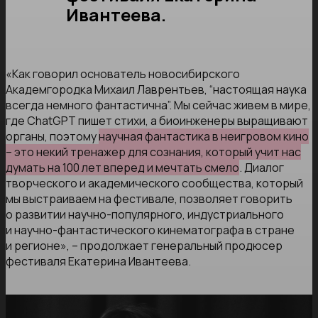
Ивантеева.
«Как говорил основатель новосибирского
Академгородка Михаил Лаврентьев, “настоящая наука
всегда немного фантастична”. Мы сейчас живем в мире,
где ChatGPT пишет стихи, а биоинженеры выращивают
органы, поэтому
научная фантастика в неигровом кино
– это некий тренажер для сознания, который учит нас
думать на 100 лет вперед и мечтать смело
. Диалог
творческого и академического сообщества, который
мы выстраиваем на фестивале, позволяет говорить
о развитии научно-популярного, индустриального
и научно-фантастического кинематографа в стране
и регионе», – продолжает генеральный продюсер
фестиваля Екатерина Ивантеева.