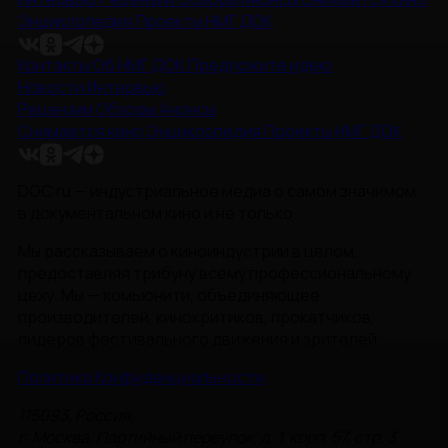
Энциклопедия
Проекты НМГ ДОК
Контакты
Об НМГ ДОК
Предложите идею
Новости
Интервью
Рецензии
Обзоры
Анонсы
Снимается кино
Энциклопедия
Проекты НМГ ДОК
DOC.ru — индустриальное медиа о самом значимом
в документальном кино и не только.
Мы рассказываем о киноиндустрии в целом,
предоставляя трибуну всему профессиональному
цеху. Мы — комьюнити, объединяющее
производителей, кинокритиков, прокатчиков,
лидеров фестивального движения и зрителей.
Политика Конфиденциальности
115093, Россия,
г. Москва, Партийный переулок, д. 1, корп. 57, стр. 3