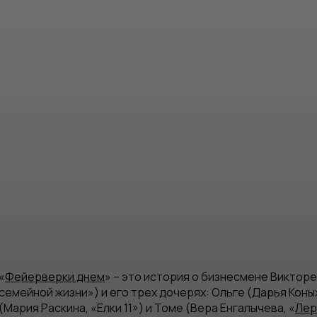
«
Фейерверки днем
» – это история о бизнесмене Викторе
семейной жизни») и его трех дочерях: Ольге (Дарья Коны
(Мария Раскина, «Елки 11») и Томе (Вера Енгалычева, «
Лер