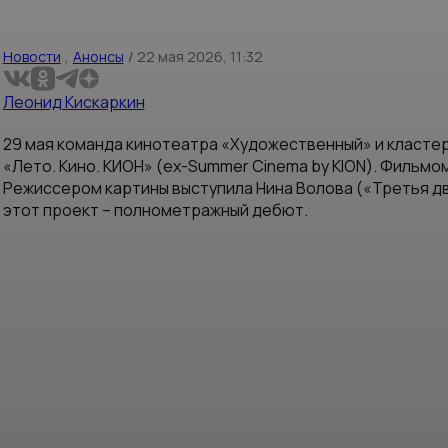
Новости
,
Анонсы
/
22 мая 2026, 11:32
Леонид Кискаркин
29 мая команда кинотеатра «Художественный» и класте
«Лето. Кино. КИОН» (ex-Summer Cinema by KION). Фильм
Режиссером картины выступила Нина Волова («Третья дв
этот проект – полнометражный дебют.