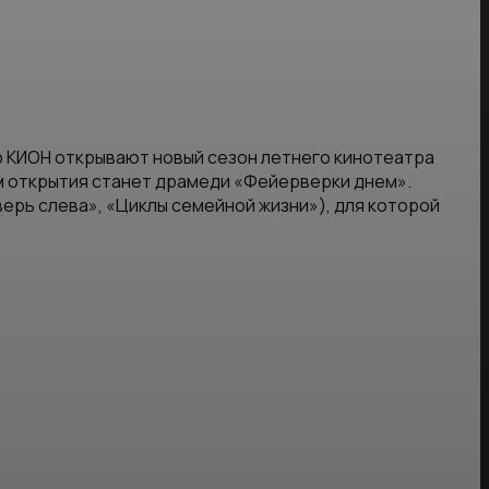
р КИОН открывают новый сезон летнего кинотеатра
ом открытия станет драмеди «Фейерверки днем».
ерь слева», «Циклы семейной жизни»), для которой