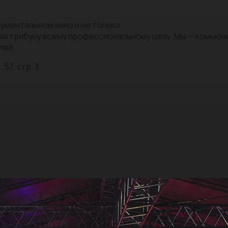
ументальном кино и не только.
яя трибуну всему профессиональному цеху. Мы — комью
лей.
 57, стр. 3