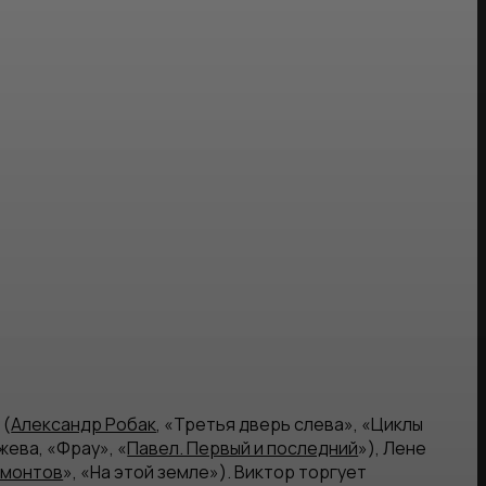
 (
Александр Робак
, «Третья дверь слева», «Циклы
жева, «Фрау», «
Павел. Первый и последний
»), Лене
монтов
», «На этой земле»). Виктор торгует