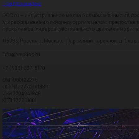
Предложи идею
DOC.ru — индустриальное медиа о самом значимом в док
Мы рассказываем о киноиндустрии в целом, предоставл
прокатчиков, лидеров фестивального движения и зрите
115093, Россия, г. Москва, Партийный переулок, д. 1, корп.
info@nmgdoc.ru
+7 (495) 937-6170
ОКП 000122275
ОГРН 1027700418811
ИНН 7704241848
КПП 772501001