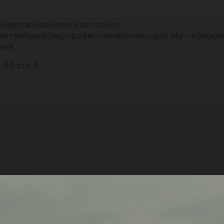
ументальном кино и не только.
яя трибуну всему профессиональному цеху. Мы — комью
лей.
 57, стр. 3