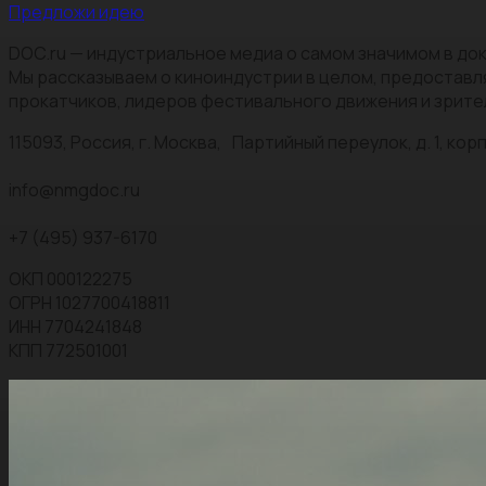
Предложи идею
DOC.ru — индустриальное медиа о самом значимом в док
Мы рассказываем о киноиндустрии в целом, предоставл
прокатчиков, лидеров фестивального движения и зрите
115093, Россия, г. Москва, Партийный переулок, д. 1, корп.
info@nmgdoc.ru
+7 (495) 937-6170
ОКП 000122275
ОГРН 1027700418811
ИНН 7704241848
КПП 772501001