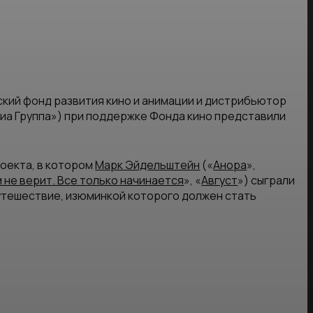
еский фонд развития кино и анимации и дистрибьютор
иа Группа») при поддержке Фонда кино представили
роекта, в котором
Марк Эйдельштейн
(«
Анора
»,
 не верит. Все только начинается
», «
Август
») сыграли
утешествие, изюминкой которого должен стать