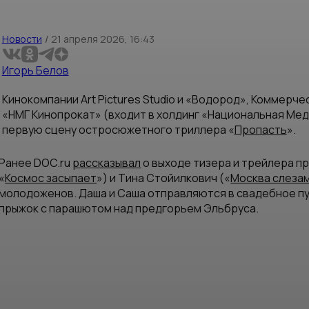
Новости
/
21 апреля 2026, 16:43
Игорь Белов
Кинокомпании Art Pictures Studio и «Водород», Коммерч
«НМГ Кинопрокат» (входит в холдинг «Национальная Мед
первую сцену остросюжетного триллера «
Пропасть
».
Ранее DOC.ru
рассказывал
о выходе тизера и трейлера п
«
Космос засыпает
») и Тина Стойилкович («
Москва слезам
молодоженов. Даша и Саша отправляются в свадебное п
прыжок с парашютом над предгорьем Эльбруса.