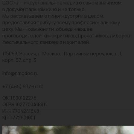
DOC.ru — индустриальное медиа о самом значимом
в документальном кино и не только.
Мы рассказываем о киноиндустрии в целом,
предоставляя трибуну всему профессиональному
цеху. Мы — комьюнити, объединяющее
производителей, кинокритиков, прокатчиков, лидеров
фестивального движения и зрителей.
115093, Россия, г. Москва, Партийный переулок, д. 1,
корп. 57, стр. 3
info@nmgdoc.ru
+7 (495) 937-6170
ОКП 000122275
ОГРН 1027700418811
ИНН 7704241848
КПП 772501001