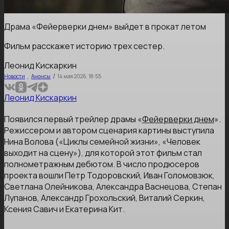
Драма «Фейерверки днем» выйдет в прокат летом
Фильм расскажет историю трех сестер.
Леонид Кискаркин
,
/
Новости
Анонсы
14 мая 2026, 18:55
Леонид Кискаркин
Появился первый трейлер драмы «
Фейерверки днем
».
Режиссером и автором сценария картины выступила
Нина Волова («Циклы семейной жизни», «Человек
выходит на сцену»), для которой этот фильм стал
полнометражным дебютом. В число продюсеров
проекта вошли Петр Тодоровский, Иван Голомовзюк,
Светлана Олейникова, Александра Васнецова, Степан
Лупанов, Александр Грохольский, Виталий Серкин,
Ксения Савич и Екатерина Кит.