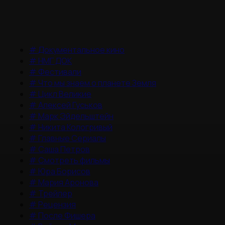
#
Документальное кино
#
НМГ ДОК
#
Фестивали
#
Что мы знаем о планете Земля
#
Цикл Великие
#
Алексей Гуськов
#
Марк Эйдельштейн
#
Никита Кологривый
#
Главные Сериалы
#
Саша Петров
#
Смотреть фильмы
#
Юра Борисов
#
Мария Аронова
#
Трейлер
#
Рецензия
#
После Фишера