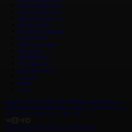
#
Сарик Андреасян
#
Михаил Ефремов
#
Иван Охлобыстин
#
Влад Ценев
#
Любовь Аксенова
#
Милана Бру
#
Зубастая няня
#
Колобок
#
Смешарики
#
Чебурашка 3
#
Матвей Лыков
#
Холод
#
НМГ
#
док
Контакты
Об НМГ ДОК
Предложите идею
Новости
Интервью
Рецензии
Обзоры
Анонсы
Снимается кино
Энциклопедия
Проекты НМГ ДОК
Контакты
Об НМГ ДОК
Предложите идею