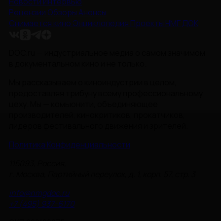
Новости
Интервью
Рецензии
Обзоры
Анонсы
Снимается кино
Энциклопедия
Проекты НМГ ДОК
DOC.ru — индустриальное медиа о самом значимом
в документальном кино и не только.
Мы рассказываем о киноиндустрии в целом,
предоставляя трибуну всему профессиональному
цеху. Мы — комьюнити, объединяющее
производителей, кинокритиков, прокатчиков,
лидеров фестивального движения и зрителей.
Политика Конфиденциальности
115093, Россия,
г. Москва, Партийный переулок, д. 1, корп. 57, стр. 3
info@nmgdoc.ru
+7 (495) 937-6170