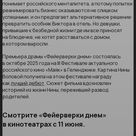
понимает российского менталитета, а потому попытки
реанимировать бизнес оказываются не слишком
успешными, и он предлагает альтернативное решение:
превратить особняк Виктора в отель. Но девушки,
привыкшие к безбедной жизни где им все приносят
на блюдечке, не хотят расставаться с домом,
в котором выросли.
Премьера драмы «Фейерверки днем» состоялась
в октябре 2025 года на III Фестивале актуального
российского кино «Маяк» в Геленджике. Картина Нины
Воловой получила на этом фестивале награду
как
лучший дебют
. Сюжет фильма вдохновлен
историей из жизни Нины, пережившей развод
родителей.
Смотрите «Фейерверки днем»
в кинотеатрах с 11 июня.