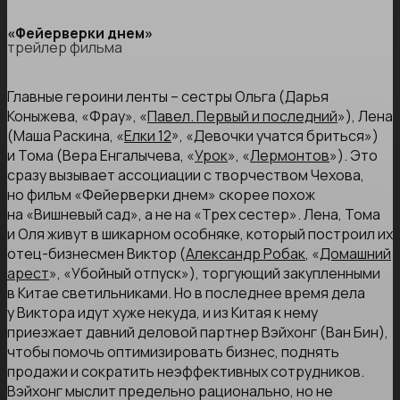
«Фейерверки днем»
трейлер фильма
Главные героини ленты – сестры Ольга (Дарья
Коныжева, «Фрау», «
Павел. Первый и последний
»), Лена
(Маша Раскина, «
Елки 12
», «Девочки учатся бриться»)
и Тома (Вера Енгалычева, «
Урок
», «
Лермонтов
»). Это
сразу вызывает ассоциации с творчеством Чехова,
но фильм «Фейерверки днем» скорее похож
на «Вишневый сад», а не на «Трех сестер». Лена, Тома
и Оля живут в шикарном особняке, который построил их
отец-бизнесмен Виктор (
Александр Робак
, «
Домашний
арест
», «Убойный отпуск»), торгующий закупленными
в Китае светильниками. Но в последнее время дела
у Виктора идут хуже некуда, и из Китая к нему
приезжает давний деловой партнер Вэйхонг (Ван Бин),
чтобы помочь оптимизировать бизнес, поднять
продажи и сократить неэффективных сотрудников.
Вэйхонг мыслит предельно рационально, но не