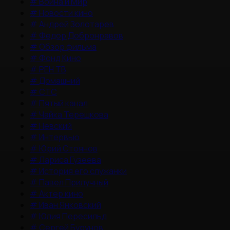
#
Война и Мир
#
Новости кино
#
Андрей Золотарев
#
Федор Добронравов
#
Обзор фильма
#
Фонд Кино
#
РЕН ТВ
#
Домашний
#
СТС
#
Пятый канал
#
Чайка Терешкова
#
Невский
#
Интервью
#
Юрий Стоянов
#
Лариса Гузеева
#
История его служанки
#
Павел Прилучный
#
Актер кино
#
Иван Янковский
#
Юлия Пересильд
#
Сергей Бурунов