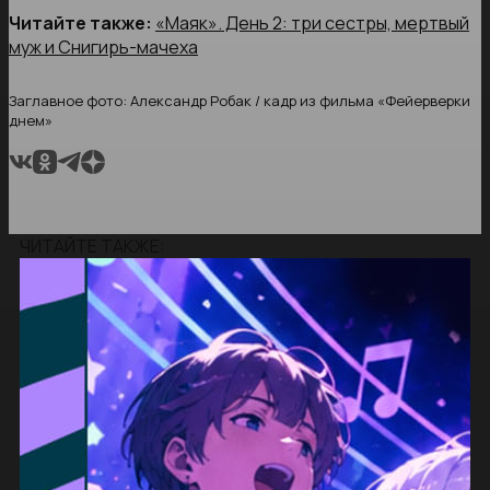
Читайте также:
«Маяк». День 2: три сестры, мертвый
муж и Снигирь-мачеха
Заглавное фото: Александр Робак / кадр из фильма «Фейерверки
днем»
ЧИТАЙТЕ ТАКЖЕ: