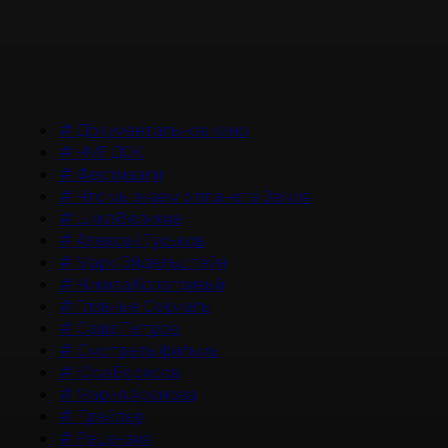
#
Документальное кино
#
НМГ ДОК
#
Фестивали
#
Что мы знаем о планете Земля
#
Цикл Великие
#
Алексей Гуськов
#
Марк Эйдельштейн
#
Никита Кологривый
#
Главные Сериалы
#
Саша Петров
#
Смотреть фильмы
#
Юра Борисов
#
Мария Аронова
#
Трейлер
#
Рецензия