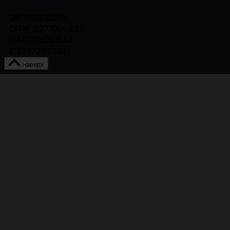
ОКП 000122275
ОГРН 1027700418811
ИНН 7704241848
КПП 772501001
наверх