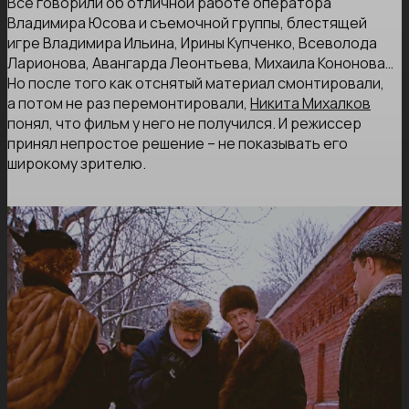
Все говорили об отличной работе оператора
Владимира Юсова и съемочной группы, блестящей
игре Владимира Ильина, Ирины Купченко, Всеволода
Ларионова, Авангарда Леонтьева, Михаила Кононова…
Но после того как отснятый материал смонтировали,
а потом не раз перемонтировали,
Никита Михалков
понял, что фильм у него не получился. И режиссер
принял непростое решение ­– не показывать его
широкому зрителю.