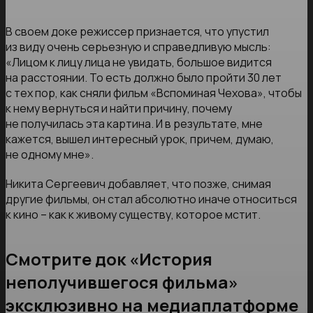
В своем доке режиссер признается, что упустил
из виду очень серьезную и справедливую мысль:
«Лицом к лицу лица не увидать, большое видится
на расстоянии. То есть должно было пройти 30 лет
с тех пор, как сняли фильм «Вспоминая Чехова», чтобы
к нему вернуться и найти причину, почему
не получилась эта картина. И в результате, мне
кажется, вышел интересный урок, причем, думаю,
не одному мне».
Никита Сергеевич добавляет, что позже, снимая
другие фильмы, он стал абсолютно иначе относиться
к кино – как к живому существу, которое мстит.
Смотрите док «История
неполучившегося фильма»
эксклюзивно на медиаплатформе