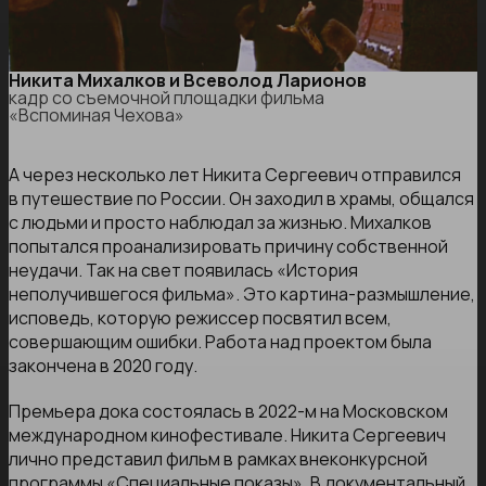
Никита Михалков и Всеволод Ларионов
кадр со съемочной площадки фильма
«Вспоминая Чехова»
А через несколько лет Никита Сергеевич отправился
в путешествие по России. Он заходил в храмы, общался
с людьми и просто наблюдал за жизнью. Михалков
попытался проанализировать причину собственной
неудачи. Так на свет появилась «История
неполучившегося фильма». Это картина-размышление,
исповедь, которую режиссер посвятил всем,
совершающим ошибки. Работа над проектом была
закончена в 2020 году.
Премьера дока состоялась в 2022-м на Московском
международном кинофестивале. Никита Сергеевич
лично представил фильм в рамках внеконкурсной
программы «Специальные показы». В документальный