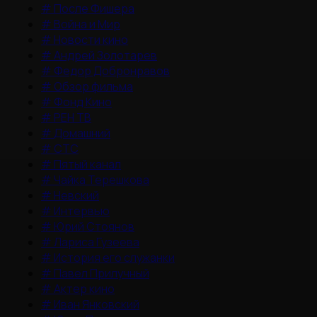
#
После Фишера
#
Война и Мир
#
Новости кино
#
Андрей Золотарев
#
Федор Добронравов
#
Обзор фильма
#
Фонд Кино
#
РЕН ТВ
#
Домашний
#
СТС
#
Пятый канал
#
Чайка Терешкова
#
Невский
#
Интервью
#
Юрий Стоянов
#
Лариса Гузеева
#
История его служанки
#
Павел Прилучный
#
Актер кино
#
Иван Янковский