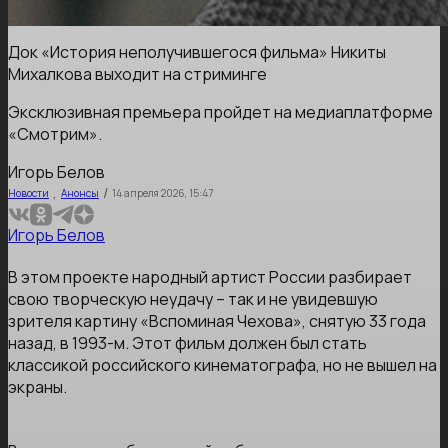
Док «История неполучившегося фильма» Никиты
Михалкова выходит на стриминге
Эксклюзивная премьера пройдет на медиаплатформе
«Смотрим».
Игорь Белов
,
/
Новости
Анонсы
14 апреля 2026, 15:47
Игорь Белов
В этом проекте народный артист России разбирает
свою творческую неудачу – так и не увидевшую
зрителя картину «Вспоминая Чехова», снятую 33 года
назад, в 1993-м. Этот фильм должен был стать
классикой российского кинематографа, но не вышел на
экраны.