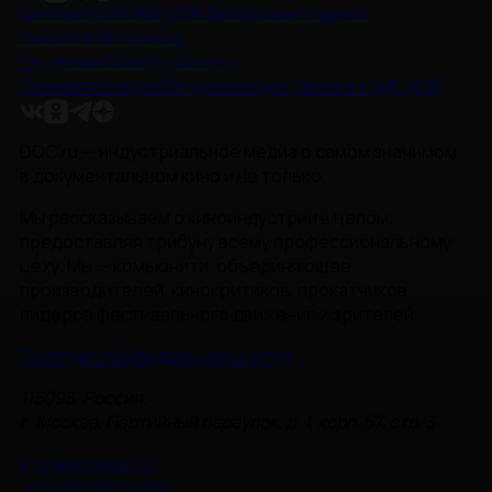
Контакты
Об НМГ ДОК
Предложите идею
Новости
Интервью
Рецензии
Обзоры
Анонсы
Снимается кино
Энциклопедия
Проекты НМГ ДОК
DOC.ru — индустриальное медиа о самом значимом
в документальном кино и не только.
Мы рассказываем о киноиндустрии в целом,
предоставляя трибуну всему профессиональному
цеху. Мы — комьюнити, объединяющее
производителей, кинокритиков, прокатчиков,
лидеров фестивального движения и зрителей.
Политика Конфиденциальности
115093, Россия,
г. Москва, Партийный переулок, д. 1, корп. 57, стр. 3
info@nmgdoc.ru
+7 (495) 937-6170