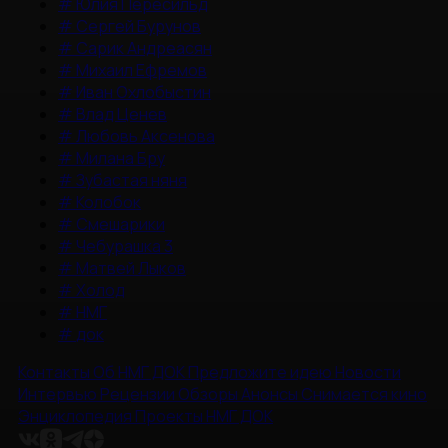
#
Юлия Пересильд
#
Сергей Бурунов
#
Сарик Андреасян
#
Михаил Ефремов
#
Иван Охлобыстин
#
Влад Ценев
#
Любовь Аксенова
#
Милана Бру
#
Зубастая няня
#
Колобок
#
Смешарики
#
Чебурашка 3
#
Матвей Лыков
#
Холод
#
НМГ
#
док
Контакты
Об НМГ ДОК
Предложите идею
Новости
Интервью
Рецензии
Обзоры
Анонсы
Снимается кино
Энциклопедия
Проекты НМГ ДОК