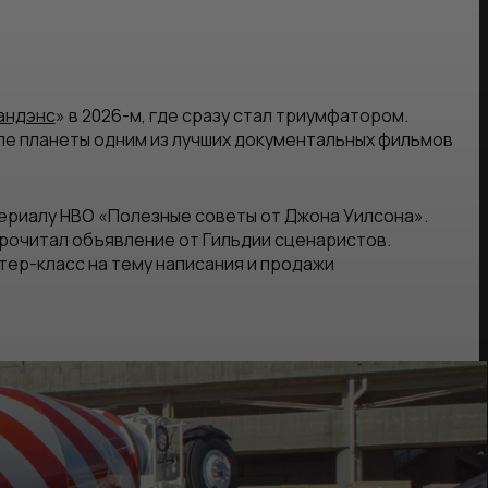
андэнс
» в 2026-м, где сразу стал триумфатором.
ле планеты одним из лучших документальных фильмов
ериалу HBO «Полезные советы от Джона Уилсона».
 прочитал объявление от Гильдии сценаристов.
ер-класс на тему написания и продажи