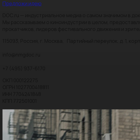
Предложи идею
DOC.ru — индустриальное медиа о самом значимом в док
Мы рассказываем о киноиндустрии в целом, предоставл
прокатчиков, лидеров фестивального движения и зрите
115093, Россия, г. Москва, Партийный переулок, д. 1, корп.
info@nmgdoc.ru
+7 (495) 937-6170
ОКП 000122275
ОГРН 1027700418811
ИНН 7704241848
КПП 772501001