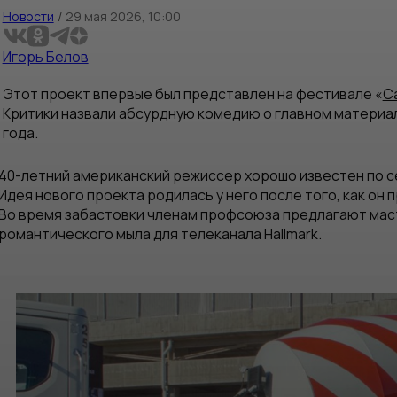
Новости
/
29 мая 2026, 10:00
Игорь Белов
Этот проект впервые был представлен на фестивале «
С
Критики назвали абсурдную комедию о главном материа
года.
40-летний американский режиссер хорошо известен по с
Идея нового проекта родилась у него после того, как он
Во время забастовки членам профсоюза предлагают маст
романтического мыла для телеканала Hallmark.