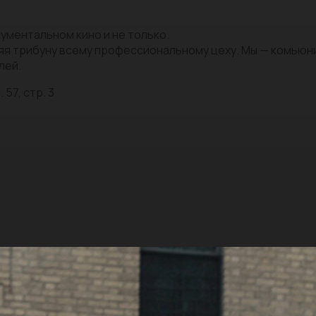
ументальном кино и не только.
яя трибуну всему профессиональному цеху. Мы — комью
лей.
 57, стр. 3