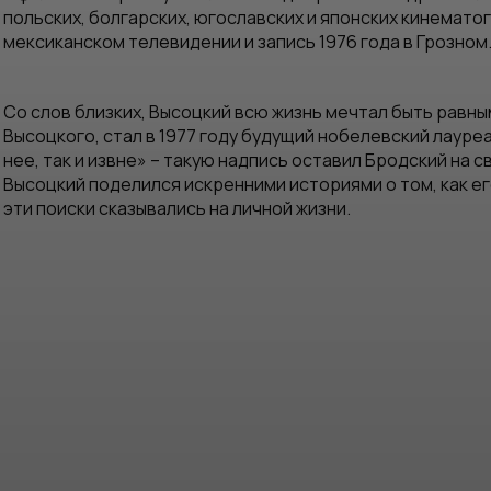
польских, болгарских, югославских и японских кинемато
мексиканском телевидении и запись 1976 года в Грозном
Со слов близких, Высоцкий всю жизнь мечтал быть равны
Высоцкого, стал в 1977 году будущий нобелевский лауре
нее, так и извне» – такую надпись оставил Бродский на 
Высоцкий поделился искренними историями о том, как ег
эти поиски сказывались на личной жизни.