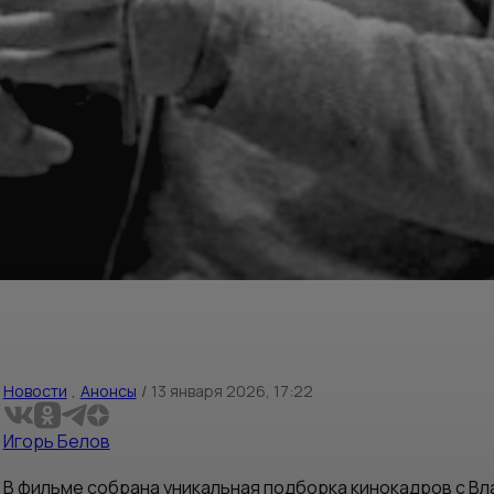
о
Новости
,
Анонсы
/
13 января 2026, 17:22
Игорь Белов
В фильме собрана уникальная подборка кинокадров с Вл