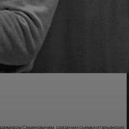
адимиром Семеновичем, среди них съемки итальянских,