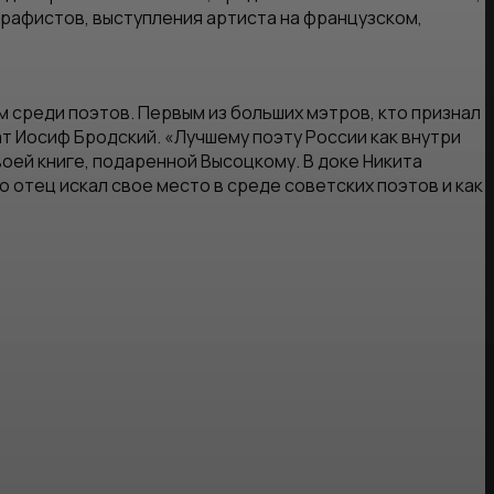
графистов, выступления артиста на французском,
.
м среди поэтов. Первым из больших мэтров, кто признал
ат Иосиф Бродский. «Лучшему поэту России как внутри
своей книге, подаренной Высоцкому. В доке Никита
о отец искал свое место в среде советских поэтов и как