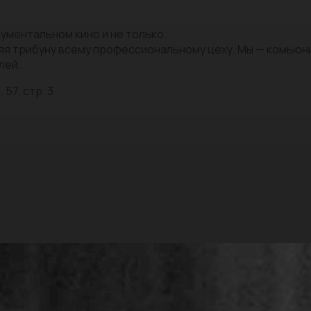
ументальном кино и не только.
яя трибуну всему профессиональному цеху. Мы — комью
лей.
 57, стр. 3