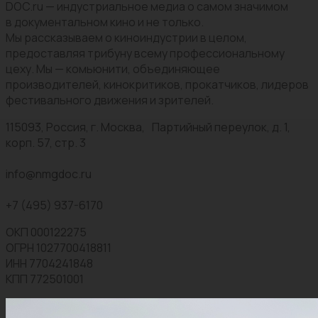
DOC.ru — индустриальное медиа о самом значимом
в документальном кино и не только.
Мы рассказываем о киноиндустрии в целом,
предоставляя трибуну всему профессиональному
цеху. Мы — комьюнити, объединяющее
производителей, кинокритиков, прокатчиков, лидеров
фестивального движения и зрителей.
115093, Россия, г. Москва, Партийный переулок, д. 1,
корп. 57, стр. 3
info@nmgdoc.ru
+7 (495) 937-6170
ОКП 000122275
ОГРН 1027700418811
ИНН 7704241848
КПП 772501001