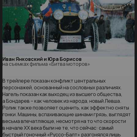
Иван Янковский и Юра Борисов
на съемках фильма «Битва моторов»
В трейлере показан конфликт центральных
персонажей, основанный на сословных различиях.
Нагель показан как выходец из высшего общества,
а Бондарев – как человек из народа, новый Левша.
Ролик также позволяет оценить, как эффектно сняты
гонки. Машины, вспахивающие шинами грязь, выглядят
весьма впечатляюще, несмотря на то что скорости
в начале XX века были не те, что сейчас: самый
быстрый гоночный «Руссо-Балт» разгонялся лишь