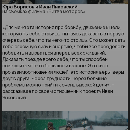
Юра Борисов и Иван Янковский
на съемках фильма «Битва моторов»
«Для меня эта история про борьбу, движение к цели,
которую ты себе ставишь, пытаясь доказать в первую
очередь себе, что ты чего-то стоишь. Это может дать
тебе огромную силу и энергию, чтобы все преодолеть,
победить и вырваться вперед всех ожиданий.
Доказать прежде всего себе, что ты способен
совершить что-то большое и важное. Это кино
про взаимоотношения людей, это история веры, веры
друг в друга. Через трудности, через большие
проблемы можно прийти к очень высокой цели», –
рассказывает о своем отношении к проекту Иван
Янковский.