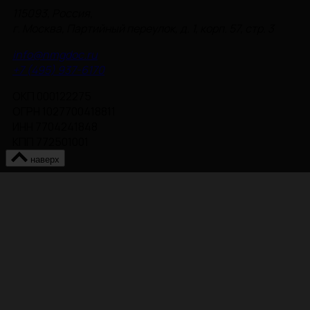
115093, Россия,
г. Москва, Партийный переулок, д. 1, корп. 57, стр. 3
info@nmgdoc.ru
+7 (495) 937-6170
ОКП 000122275
ОГРН 1027700418811
ИНН 7704241848
КПП 772501001
наверх