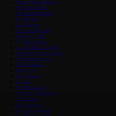
#
Смотреть фильмы
#
Юра Борисов
#
Мария Аронова
#
Трейлер
#
Рецензия
#
После Фишера
#
Война и Мир
#
Новости кино
#
Андрей Золотарев
#
Федор Добронравов
#
Обзор фильма
#
Фонд Кино
#
РЕН ТВ
#
Домашний
#
СТС
#
Пятый канал
#
Чайка Терешкова
#
Невский
#
Интервью
#
Юрий Стоянов
#
Лариса Гузеева