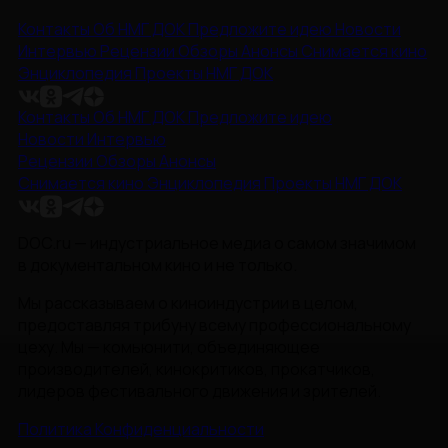
Контакты
Об НМГ ДОК
Предложите идею
Новости
Интервью
Рецензии
Обзоры
Анонсы
Снимается кино
Энциклопедия
Проекты НМГ ДОК
Контакты
Об НМГ ДОК
Предложите идею
Новости
Интервью
Рецензии
Обзоры
Анонсы
Снимается кино
Энциклопедия
Проекты НМГ ДОК
DOC.ru — индустриальное медиа о самом значимом
в документальном кино и не только.
Мы рассказываем о киноиндустрии в целом,
предоставляя трибуну всему профессиональному
цеху. Мы — комьюнити, объединяющее
производителей, кинокритиков, прокатчиков,
лидеров фестивального движения и зрителей.
Политика Конфиденциальности