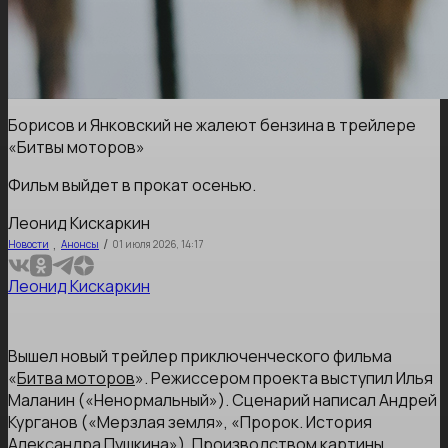
Борисов и Янковский не жалеют бензина в трейлере
«Битвы моторов»
Фильм выйдет в прокат осенью.
Леонид Кискаркин
,
/
Новости
Анонсы
01 июля 2026, 14:17
Леонид Кискаркин
Вышел новый трейлер приключенческого фильма
«
Битва моторов
». Режиссером проекта выступил Илья
Маланин («Ненормальный»). Сценарий написал Андрей
Курганов («Мерзлая земля», «Пророк. История
Александра Пушкина»). Производством картины