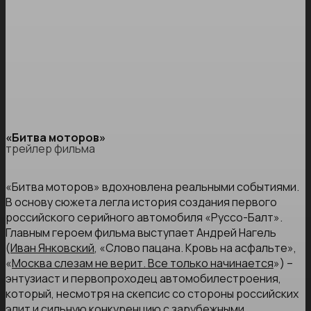
«Битва моторов»
трейлер фильма
«Битва моторов» вдохновлена реальными событиями.
В основу сюжета легла история создания первого
российского серийного автомобиля «Руссо-Балт».
Главным героем фильма выступает Андрей Нагель
(
Иван Янковский
, «Слово пацана. Кровь на асфальте»,
«
Москва слезам не верит. Все только начинается
») –
энтузиаст и первопроходец автомобилестроения,
который, несмотря на скепсис со стороны российских
элит и сильную конкуренцию с зарубежными