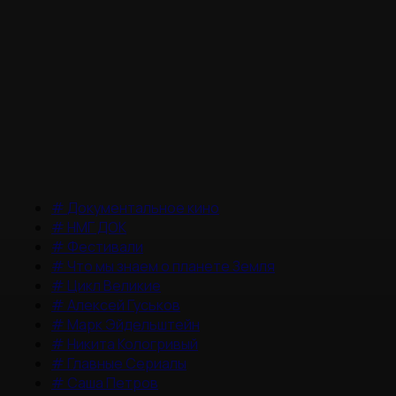
#
Документальное кино
#
НМГ ДОК
#
Фестивали
#
Что мы знаем о планете Земля
#
Цикл Великие
#
Алексей Гуськов
#
Марк Эйдельштейн
#
Никита Кологривый
#
Главные Сериалы
#
Саша Петров