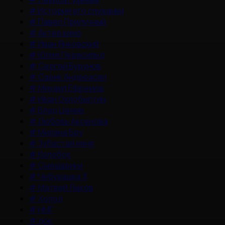
#
История его служанки
#
Павел Прилучный
#
Актер кино
#
Иван Янковский
#
Юлия Пересильд
#
Сергей Бурунов
#
Сарик Андреасян
#
Михаил Ефремов
#
Иван Охлобыстин
#
Влад Ценев
#
Любовь Аксенова
#
Милана Бру
#
Зубастая няня
#
Колобок
#
Смешарики
#
Чебурашка 3
#
Матвей Лыков
#
Холод
#
НМГ
#
док