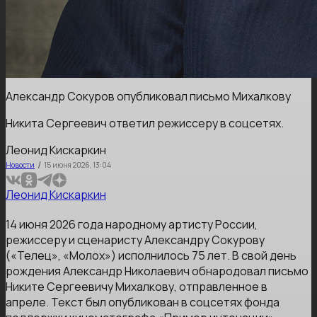
Александр Сокуров опубликовал письмо Михалкову
Никита Сергеевич ответил режиссеру в соцсетях.
Леонид Кискаркин
/
Новости
15 июня 2026, 13:04
Леонид Кискаркин
14 июня 2026 года народному артисту России,
режиссеру и сценаристу Александру Сокурову
(«Телец», «Молох») исполнилось 75 лет. В свой день
рождения Александр Николаевич обнародовал письмо
Никите Сергеевичу Михалкову, отправленное в
апреле. Текст был опубликован в соцсетях фонда