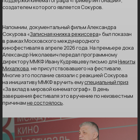
поддержки кинематографа «Пример интонации»,
создателем которого является Сокуров.
Напомним, документальный фильм Александра
Сокурова «
Записная книжка режиссера
» был показан
в рамках Московского международного
кинофестиваля в апреле 2026 года. На премьере дока
Александр Николаевич передал программному
директору ММКФ Ивану Кудрявцеву письмо для
Никиты
Михалкова
, не присутствовавшего на фестивале.
Многие это послание связали с реакцией Сокурова
на инициативу ММКФ вручить ему
специальный приз
«За вклад в мировой кинематограф». В день
завершения фестиваля это вручение по неизвестным
причинам
не состоялось
.