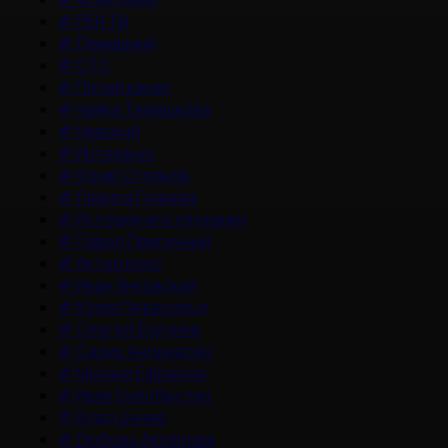
#
РЕН ТВ
#
Домашний
#
СТС
#
Пятый канал
#
Чайка Терешкова
#
Невский
#
Интервью
#
Юрий Стоянов
#
Лариса Гузеева
#
История его служанки
#
Павел Прилучный
#
Актер кино
#
Иван Янковский
#
Юлия Пересильд
#
Сергей Бурунов
#
Сарик Андреасян
#
Михаил Ефремов
#
Иван Охлобыстин
#
Влад Ценев
#
Любовь Аксенова