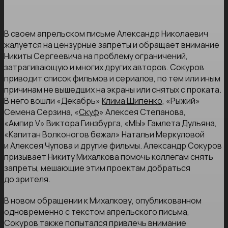
В своем апрельском письме Александр Николаевич
жалуется на цензурные запреты и обращает внимание
Никиты Сергеевича на проблему ограничений,
затрагивающую и многих других авторов. Сокуров
приводит список фильмов и сериалов, по тем или иным
причинам не вышедших на экраны или снятых с проката.
В него вошли «Декабрь»
Клима Шипенко
, «Рыжий»
Семена Серзина, «
Скуф
» Алексея Степанова,
«Ампир V» Виктора Гинзбурга, «МЫ» Гамлета Дульяна,
«Капитан Волконогов бежал» Натальи Меркуловой
и Алексея Чупова и другие фильмы. Александр Сокуров
призывает Никиту Михалкова помочь коллегам снять
запреты, мешающие этим проектам добраться
до зрителя.
В новом обращении к Михалкову, опубликованном
одновременно с текстом апрельского письма,
Сокуров также попытался привлечь внимание