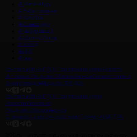
#
Милана Бру
#
Зубастая няня
#
Колобок
#
Смешарики
#
Чебурашка 3
#
Матвей Лыков
#
Холод
#
НМГ
#
док
Контакты
Об НМГ ДОК
Предложите идею
Новости
Интервью
Рецензии
Обзоры
Анонсы
Снимается кино
Энциклопедия
Проекты НМГ ДОК
Контакты
Об НМГ ДОК
Предложите идею
Новости
Интервью
Рецензии
Обзоры
Анонсы
Снимается кино
Энциклопедия
Проекты НМГ ДОК
DOC.ru — индустриальное медиа о самом значимом