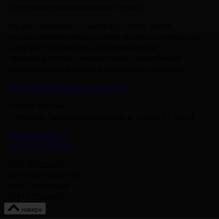
в документальном кино и не только.
Мы рассказываем о киноиндустрии в целом,
предоставляя трибуну всему профессиональному
цеху. Мы — комьюнити, объединяющее
производителей, кинокритиков, прокатчиков,
лидеров фестивального движения и зрителей.
Политика Конфиденциальности
115093, Россия,
г. Москва, Партийный переулок, д. 1, корп. 57, стр. 3
info@nmgdoc.ru
+7 (495) 937-6170
ОКП 000122275
ОГРН 1027700418811
ИНН 7704241848
КПП 772501001
наверх