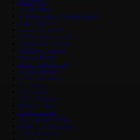
#
НМГ ДОК
#
Фестивали
#
Что мы знаем о планете Земля
#
Цикл Великие
#
Алексей Гуськов
#
Марк Эйдельштейн
#
Никита Кологривый
#
Главные Сериалы
#
Саша Петров
#
Смотреть фильмы
#
Юра Борисов
#
Мария Аронова
#
Трейлер
#
Рецензия
#
После Фишера
#
Война и Мир
#
Новости кино
#
Андрей Золотарев
#
Федор Добронравов
#
Обзор фильма
#
Фонд Кино