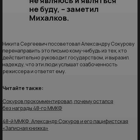
не являюсь и являться
не буду, – заметил
Михалков.
Никита Сергеевич посоветовал Александру Сокурову
перенаправить это письмо кому-нибудь из тех, кто
действительно руководит государством, и выразил
надежду, что эти люди услышат озабоченность
режиссера и ответят ему.
Читайте также:
Сокуров прокомментировал, почему остался
без награды 48-го ММКФ
48-й ММКФ. Александр Сокуров и его пацифистская
«Записная книжка»