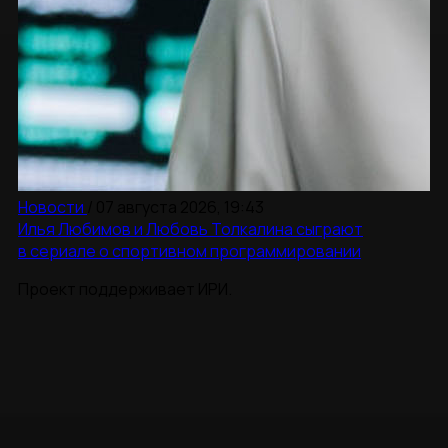
Новости
/
07 августа 2026, 19:43
Илья Любимов и Любовь Толкалина сыграют
в сериале о спортивном программировании
Проект поддерживает ИРИ.