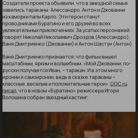
Создатели проекта объявили, что в звездной семье
завелись тараканы: Алессандро, Антон и Джованни
из каморки папы Карло. Эти герои станут
проводниками Буратино и его друзей во всех
увлекательных приключениях. За усатых персонажей
говорят Николай Николаевич Дроздов (Алессандро),
Ваня Дмитриенко (Джованни) и Антон Шастун (Антон).
Ваня Дмитриенко признается, что фильм вышел
масштабным, ярким и волшебным. «Мой Джованни, по-
русски получается Иван, – таракан. И в этом много
иронии и самоиронии, ведь в сказке тараканы –
классные, веселые и положительные герои».
DОС.ru
писал
, что в новом «Буратино» режиссера Игоря
Волошина собран звездный кастинг.