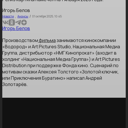
Игорь Белов
,
/
Новости
Анонсы
01 октября 2025, 10:45
Игорь Белов
Производством
фильма
занимаются кинокомпании
«Водород» и Art Pictures Studio, Национальная Медиа
Группа, дистрибьютор «НМГ Кинопрокат» (входит в
холдинг «Национальная Медиа Группа») и Art Pictures
Distribution при поддержке Фонда кино. Сценарий по
мотивам сказки Алексея Толстого «Золотой ключик,
или Приключения Буратино» написал Андрей
Золотарёв.