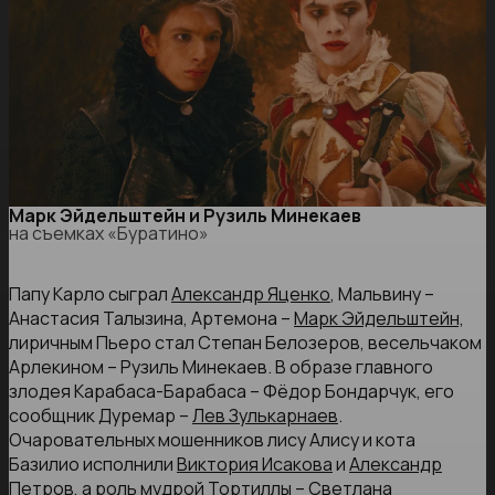
Марк Эйдельштейн и Рузиль Минекаев
на съемках «Буратино»
Папу Карло сыграл
Александр Яценко
, Мальвину –
Анастасия Талызина, Артемона –
Марк Эйдельштейн,
лиричным Пьеро стал Степан Белозеров, весельчаком
Арлекином – Рузиль Минекаев. В образе главного
злодея Карабаса-Барабаса – Фёдор Бондарчук, его
сообщник Дуремар –
Лев Зулькарнаев
.
Очаровательных мошенников лису Алису и кота
Базилио исполнили
Виктория Исакова
и
Александр
Петров
, а роль мудрой Тортиллы – Светлана