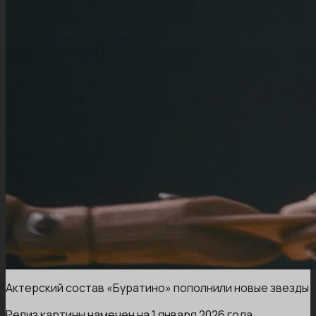
Актерский состав «Буратино» пополнили новые звезды
Релиз картины намечен на 1 января 2026 года.