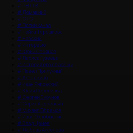
#
РЕН ТВ
#
Домашний
#
СТС
#
Пятый канал
#
Чайка Терешкова
#
Невский
#
Интервью
#
Юрий Стоянов
#
Лариса Гузеева
#
История его служанки
#
Павел Прилучный
#
Актер кино
#
Иван Янковский
#
Юлия Пересильд
#
Сергей Бурунов
#
Сарик Андреасян
#
Михаил Ефремов
#
Иван Охлобыстин
#
Влад Ценев
#
Любовь Аксенова