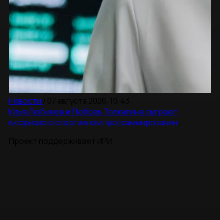
Новости
/
07 августа 2026, 19:43
Илья Любимов и Любовь Толкалина сыграют
в сериале о спортивном программировании
Проект поддерживает ИРИ.