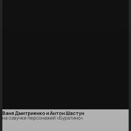
Ваня Дмитриенко и Антон Шастун
на озвучке персонажей «Буратино»