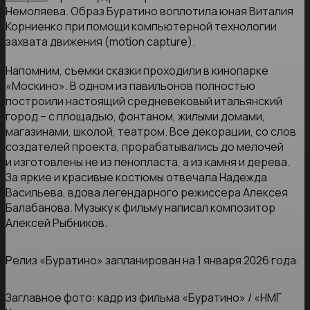
Немоляева. Образ Буратино воплотила юная Виталия
Корниенко при помощи компьютерной технологии
захвата движения (motion capture).
Напомним, съемки сказки проходили в кинопарке
«Москино». В одном из павильонов полностью
построили настоящий средневековый итальянский
город – с площадью, фонтаном, жилыми домами,
магазинами, школой, театром. Все декорации, со слов
создателей проекта, прорабатывались до мелочей
и изготовлены не из пенопласта, а из камня и дерева.
За яркие и красивые костюмы отвечала Надежда
Васильева, вдова легендарного режиссера Алексея
Балабанова. Музыку к фильму написал композитор
Алексей Рыбников.
Релиз «Буратино» запланирован на 1 января 2026 года.
Заглавное фото: кадр из фильма «Буратино» / «НМГ