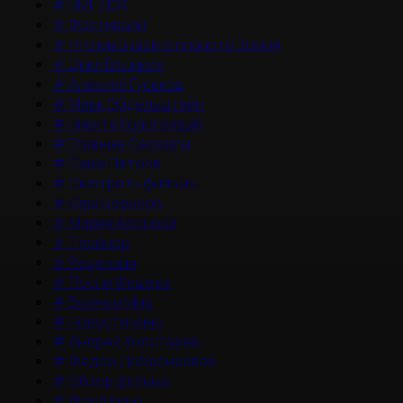
#
НМГ ДОК
#
Фестивали
#
Что мы знаем о планете Земля
#
Цикл Великие
#
Алексей Гуськов
#
Марк Эйдельштейн
#
Никита Кологривый
#
Главные Сериалы
#
Саша Петров
#
Смотреть фильмы
#
Юра Борисов
#
Мария Аронова
#
Трейлер
#
Рецензия
#
После Фишера
#
Война и Мир
#
Новости кино
#
Андрей Золотарев
#
Федор Добронравов
#
Обзор фильма
#
Фонд Кино