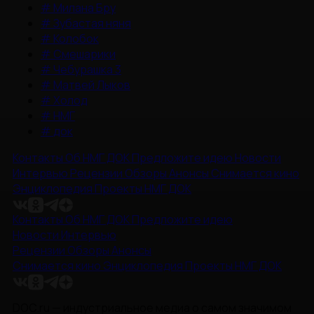
#
Милана Бру
#
Зубастая няня
#
Колобок
#
Смешарики
#
Чебурашка 3
#
Матвей Лыков
#
Холод
#
НМГ
#
док
Контакты
Об НМГ ДОК
Предложите идею
Новости
Интервью
Рецензии
Обзоры
Анонсы
Снимается кино
Энциклопедия
Проекты НМГ ДОК
Контакты
Об НМГ ДОК
Предложите идею
Новости
Интервью
Рецензии
Обзоры
Анонсы
Снимается кино
Энциклопедия
Проекты НМГ ДОК
DOC.ru — индустриальное медиа о самом значимом