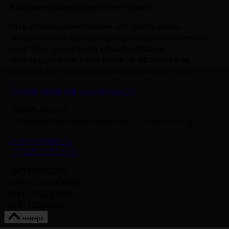
в документальном кино и не только.
Мы рассказываем о киноиндустрии в целом,
предоставляя трибуну всему профессиональному
цеху. Мы — комьюнити, объединяющее
производителей, кинокритиков, прокатчиков,
лидеров фестивального движения и зрителей.
Политика Конфиденциальности
115093, Россия,
г. Москва, Партийный переулок, д. 1, корп. 57, стр. 3
info@nmgdoc.ru
+7 (495) 937-6170
ОКП 000122275
ОГРН 1027700418811
ИНН 7704241848
КПП 772501001
наверх