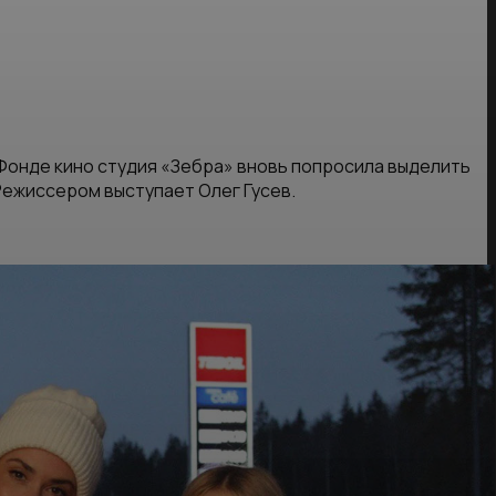
 Фонде кино студия «Зебра» вновь попросила выделить
Режиссером выступает Олег Гусев.