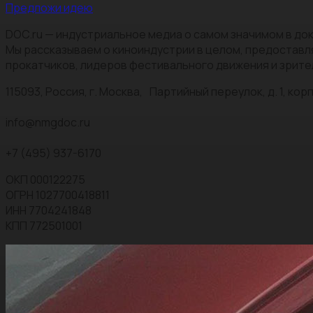
Предложи идею
DOC.ru — индустриальное медиа о самом значимом в док
Мы рассказываем о киноиндустрии в целом, предоставл
прокатчиков, лидеров фестивального движения и зрите
115093, Россия, г. Москва, Партийный переулок, д. 1, корп.
info@nmgdoc.ru
+7 (495) 937-6170
ОКП 000122275
ОГРН 1027700418811
ИНН 7704241848
КПП 772501001