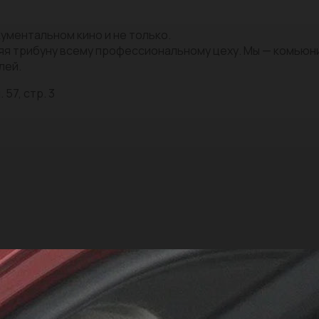
ументальном кино и не только.
яя трибуну всему профессиональному цеху. Мы — комью
лей.
 57, стр. 3