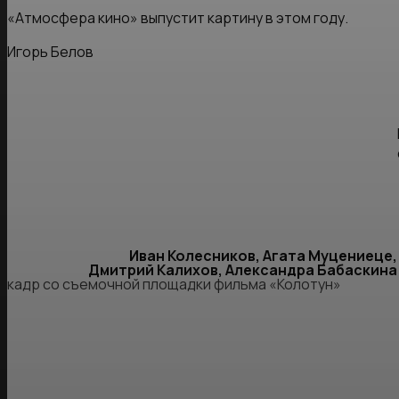
«Атмосфера кино» выпустит картину в этом году.
Игорь Белов
Иван Колесников, Агата Муцениеце,
Дмитрий Калихов, Александра Бабаскина
кадр со съемочной площадки фильма «Колотун»