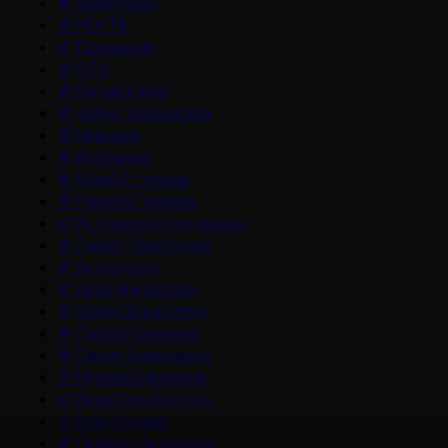
#
Фонд Кино
#
РЕН ТВ
#
Домашний
#
СТС
#
Пятый канал
#
Чайка Терешкова
#
Невский
#
Интервью
#
Юрий Стоянов
#
Лариса Гузеева
#
История его служанки
#
Павел Прилучный
#
Актер кино
#
Иван Янковский
#
Юлия Пересильд
#
Сергей Бурунов
#
Сарик Андреасян
#
Михаил Ефремов
#
Иван Охлобыстин
#
Влад Ценев
#
Любовь Аксенова