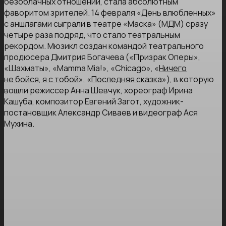
безоблачных отношений, стала абсолютным
фаворитом зрителей. 14 февраля «День влюбленных»
с аншлагами сыграли в театре «Маска» (МДМ) сразу
четыре раза подряд, что стало театральным
рекордом. Мюзикл создан командой театрального
продюсера Дмитрия Богачева («Призрак Оперы»,
«Шахматы», «Mamma Mia!», «Chicago», «
Ничего
не бойся, я с тобой
», «
Последняя сказка
»), в которую
вошли режиссер Анна Шевчук, хореограф Ирина
Кашуба, композитор Евгений Загот, художник-
постановщик Александр Сиваев и видеограф Ася
Мухина.