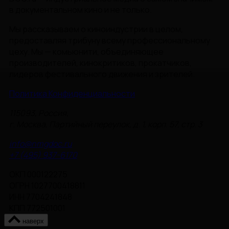
в документальном кино и не только.
Мы рассказываем о киноиндустрии в целом,
предоставляя трибуну всему профессиональному
цеху. Мы — комьюнити, объединяющее
производителей, кинокритиков, прокатчиков,
лидеров фестивального движения и зрителей.
Политика Конфиденциальности
115093, Россия,
г. Москва, Партийный переулок, д. 1, корп. 57, стр. 3
info@nmgdoc.ru
+7 (495) 937-6170
ОКП 000122275
ОГРН 1027700418811
ИНН 7704241848
КПП 772501001
наверх