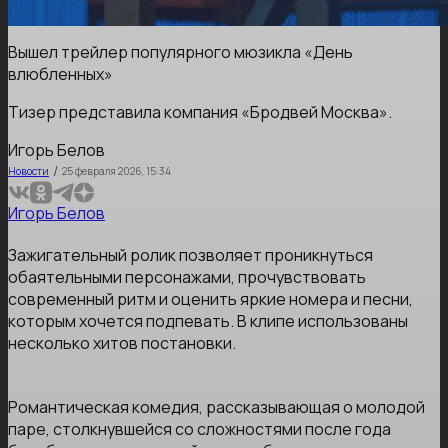
Вышел трейлер популярного мюзикла «День
влюбленных»
Тизер представила компания «Бродвей Москва».
Игорь Белов
/
Новости
25 февраля 2026, 15:34
Игорь Белов
Зажигательный ролик позволяет проникнуться
обаятельными персонажами, прочувствовать
современный ритм и оценить яркие номера и песни,
которым хочется подпевать. В клипе использованы
несколько хитов постановки.
Романтическая комедия, рассказывающая о молодой
паре, столкнувшейся со сложностями после года