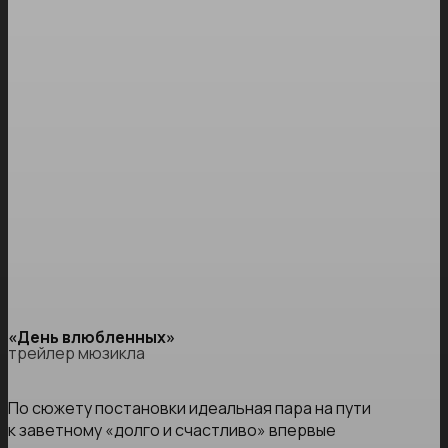
«День влюбленных»
трейлер мюзикла
По сюжету постановки идеальная пара на пути
к заветному «долго и счастливо» впервые