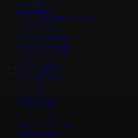
#
НМГ ДОК
#
Фестивали
#
Что мы знаем о планете Земля
#
Цикл Великие
#
Алексей Гуськов
#
Марк Эйдельштейн
#
Никита Кологривый
#
Главные Сериалы
#
Саша Петров
#
Смотреть фильмы
#
Юра Борисов
#
Мария Аронова
#
Трейлер
#
Рецензия
#
После Фишера
#
Война и Мир
#
Новости кино
#
Андрей Золотарев
#
Федор Добронравов
#
Обзор фильма