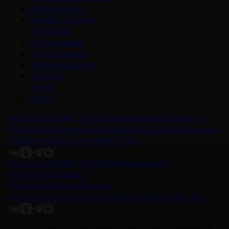
#
Милана Бру
#
Зубастая няня
#
Колобок
#
Смешарики
#
Чебурашка 3
#
Матвей Лыков
#
Холод
#
НМГ
#
док
Контакты
Об НМГ ДОК
Предложите идею
Новости
Интервью
Рецензии
Обзоры
Анонсы
Снимается кино
Энциклопедия
Проекты НМГ ДОК
Контакты
Об НМГ ДОК
Предложите идею
Новости
Интервью
Рецензии
Обзоры
Анонсы
Снимается кино
Энциклопедия
Проекты НМГ ДОК
DOC.ru — индустриальное медиа о самом значимом