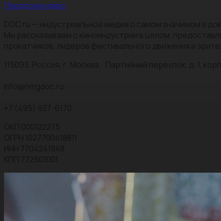
Предложи идею
DOC.ru — индустриальное медиа о самом значимом в док
Мы рассказываем о киноиндустрии в целом, предоставл
прокатчиков, лидеров фестивального движения и зрите
115093, Россия, г. Москва, Партийный переулок, д. 1, корп.
info@nmgdoc.ru
+7 (495) 937-6170
ОКП 000122275
ОГРН 1027700418811
ИНН 7704241848
КПП 772501001