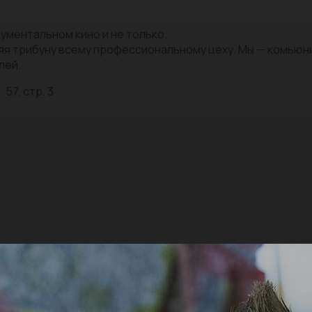
ументальном кино и не только.
яя трибуну всему профессиональному цеху. Мы — комью
лей.
 57, стр. 3