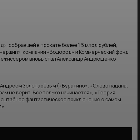
ед
», собравшей в прокате более 1,5 млрд рублей,
тнершип», компания «Водород» и Коммерческий фонд
. Режиссером вновь стал Александр Андрющенко
с
Андреем Золотарёвым
(«
Буратино
», «Слово пацана.
зам не верит. Все только начинается
», «Теория
 масштабное фантастическое приключение о самом
д».