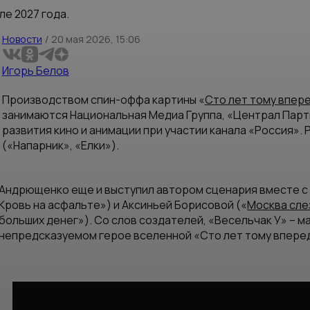
е 2027 года.
Новости
/
20 мая 2026, 15:06
Игорь Белов
Производством спин-оффа картины «
Сто лет тому впер
занимаются Национальная Медиа Группа, «Централ Пар
развития кино и анимации при участии канала «Россия»
(«Напарник», «Елки»).
Андрющенко еще и выступил автором сценария вместе 
Кровь на асфальте») и Аксиньей Борисовой («
Москва сле
больших денег»). Со слов создателей, «Весельчак У» –
непредсказуемом герое вселенной «Сто лет тому впере