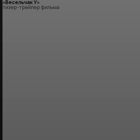
«Весельчак У»
тизер-трейлер фильма