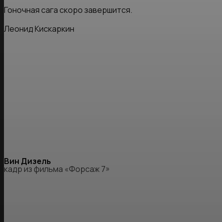
Гоночная сага скоро завершится.
Леонид Кискаркин
Вин Дизель
кадр из фильма «Форсаж 7»