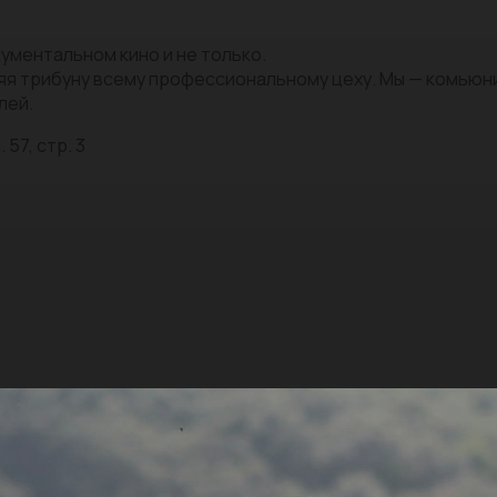
ументальном кино и не только.
яя трибуну всему профессиональному цеху. Мы — комью
лей.
 57, стр. 3