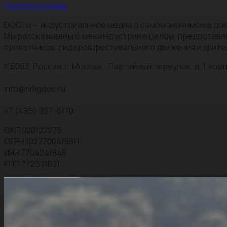
Предложи идею
DOC.ru — индустриальное медиа о самом значимом в док
Мы рассказываем о киноиндустрии в целом, предоставл
прокатчиков, лидеров фестивального движения и зрите
115093, Россия, г. Москва, Партийный переулок, д. 1, корп.
info@nmgdoc.ru
+7 (495) 937-6170
ОКП 000122275
ОГРН 1027700418811
ИНН 7704241848
КПП 772501001