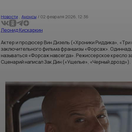
Новости
,
Анонсы
/
02 февраля 2026, 12:36
Леонид Кискаркин
Актер и продюсер Вин Дизель («Хроники Риддика», «Три 
заключительного фильма франшизы «Форсаж». Одиннадца
называться «Форсаж навсегда». Режиссерское кресло з
Сценарий написал Зак Дин («Ущелье», «Черный дрозд»).