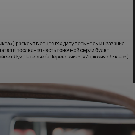
икса») раскрыл в соцсетях дату премьеры и название
тая и последняя часть гоночной серии будет
аймет Луи Летерье («Перевозчик», «Иллюзия обмана»).