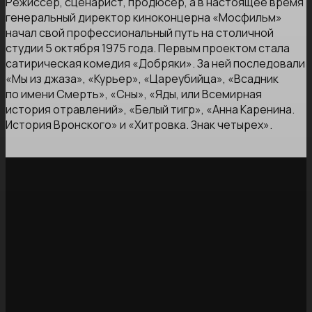
Режиссер, сценарист, продюсер, а в настоящее время
генеральный директор киноконцерна «Мосфильм»
начал свой профессиональный путь на столичной
студии 5 октября 1975 года. Первым проектом стала
сатирическая комедия «Добряки». За ней последовали
«Мы из джаза», «Курьер», «Цареубийца», «Всадник
по имени Смерть», «Сны», «Яды, или Всемирная
история отравлений», «Белый тигр», «Анна Каренина.
История Вронского» и «Хитровка. Знак четырех».