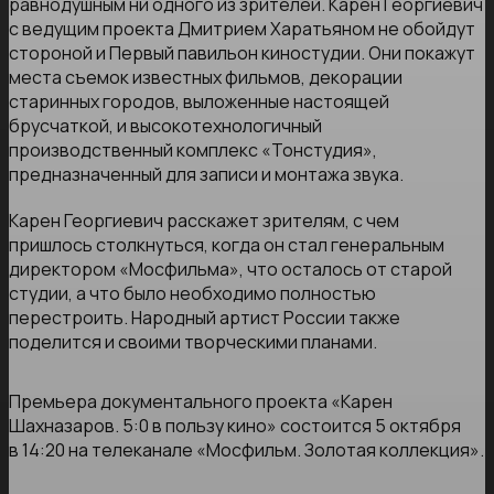
равнодушным ни одного из зрителей. Карен Георгиевич
с ведущим проекта Дмитрием Харатьяном не обойдут
стороной и Первый павильон киностудии. Они покажут
места съемок известных фильмов, декорации
старинных городов, выложенные настоящей
брусчаткой, и высокотехнологичный
производственный комплекс «Тонстудия»,
предназначенный для записи и монтажа звука.
Карен Георгиевич расскажет зрителям, с чем
пришлось столкнуться, когда он стал генеральным
директором «Мосфильма», что осталось от старой
студии, а что было необходимо полностью
перестроить. Народный артист России также
поделится и своими творческими планами.
Премьера документального проекта «Карен
Шахназаров. 5:0 в пользу кино» состоится 5 октября
в 14:20 на телеканале «Мосфильм. Золотая коллекция».