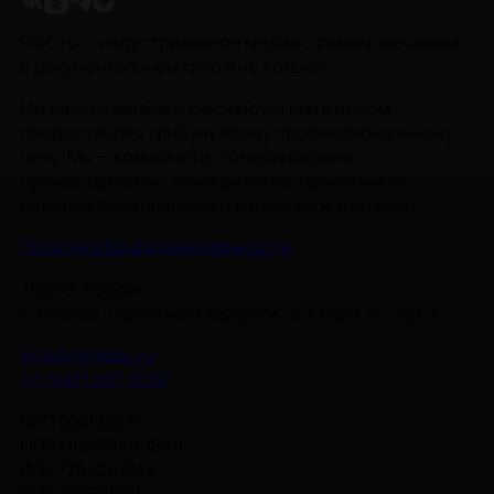
DOC.ru — индустриальное медиа о самом значимом
в документальном кино и не только.
Мы рассказываем о киноиндустрии в целом,
предоставляя трибуну всему профессиональному
цеху. Мы — комьюнити, объединяющее
производителей, кинокритиков, прокатчиков,
лидеров фестивального движения и зрителей.
Политика Конфиденциальности
115093, Россия,
г. Москва, Партийный переулок, д. 1, корп. 57, стр. 3
info@nmgdoc.ru
+7 (495) 937-6170
ОКП 000122275
ОГРН 1027700418811
ИНН 7704241848