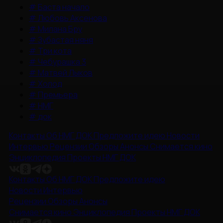
#
Баста начало
#
Любовь Аксенова
#
Милана Бру
#
Зубастая няня
#
Три кота
#
Чебурашка 3
#
Матвей Лыков
#
Холод
#
Премьера
#
НМГ
#
док
Контакты
Об НМГ ДОК
Предложите идею
Новости
Интервью
Рецензии
Обзоры
Анонсы
Снимается кино
Энциклопедия
Проекты НМГ ДОК
Контакты
Об НМГ ДОК
Предложите идею
Новости
Интервью
Рецензии
Обзоры
Анонсы
Снимается кино
Энциклопедия
Проекты НМГ ДОК