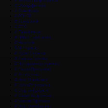
#
Федор Добронравов
#
Обзор фильма
#
Фонд Кино
#
РЕН ТВ
#
Домашний
#
СТС
#
Пятый канал
#
Чайка Терешкова
#
Невский
#
Интервью
#
Юрий Стоянов
#
Лариса Гузеева
#
История его служанки
#
Павел Прилучный
#
Актер кино
#
Иван Янковский
#
Юлия Пересильд
#
Сергей Бурунов
#
Сарик Андреасян
#
Михаил Ефремов
#
Иван Охлобыстин