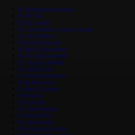
#
Документальное кино
#
НМГ ДОК
#
Фестивали
#
Что мы знаем о планете Земля
#
Цикл Великие
#
Алексей Гуськов
#
Марк Эйдельштейн
#
Никита Кологривый
#
Главные Сериалы
#
Саша Петров
#
Смотреть фильмы
#
Юра Борисов
#
Мария Аронова
#
Трейлер
#
Рецензия
#
После Фишера
#
Война и Мир
#
Новости кино
#
Андрей Золотарев