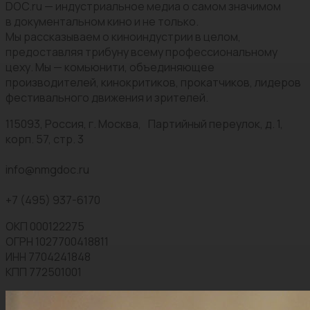
DOC.ru — индустриальное медиа о самом значимом
в документальном кино и не только.
Мы рассказываем о киноиндустрии в целом,
предоставляя трибуну всему профессиональному
цеху. Мы — комьюнити, объединяющее
производителей, кинокритиков, прокатчиков, лидеров
фестивального движения и зрителей.
115093, Россия, г. Москва, Партийный переулок, д. 1,
корп. 57, стр. 3
info@nmgdoc.ru
+7 (495) 937-6170
ОКП 000122275
ОГРН 1027700418811
ИНН 7704241848
КПП 772501001