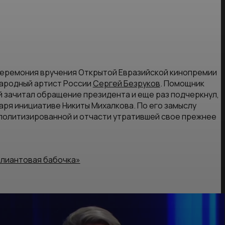
еремония вручения Открытой Евразийской кинопремии
народный артист России
Сергей Безруков
. Помощник
зачитал обращение президента и еще раз подчеркнул,
ря инициативе Никиты Михалкова. По его замыслу
политизированной и отчасти утратившей свое прежнее
лиантовая бабочка»