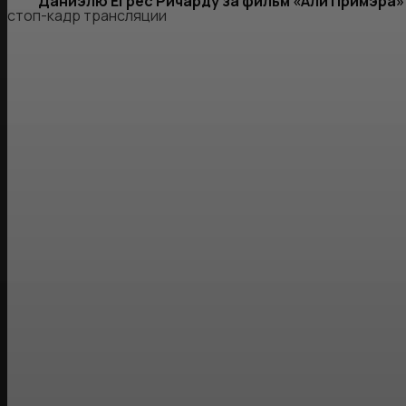
Даниэлю Егрес Ричарду за фильм «Али Примэра»
стоп-кадр трансляции