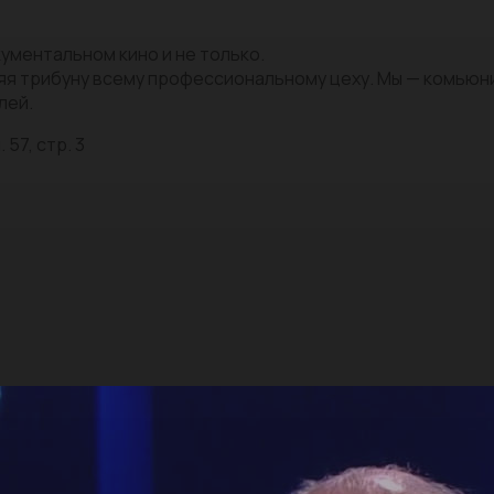
ументальном кино и не только.
яя трибуну всему профессиональному цеху. Мы — комью
лей.
 57, стр. 3