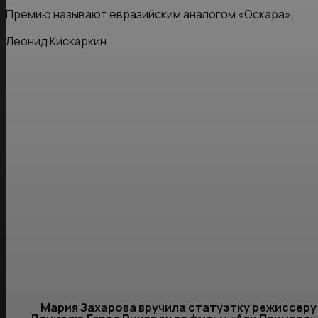
Премию называют евразийским аналогом «Оскара».
Леонид Кискаркин
Мария Захарова вручила статуэтку режиссеру