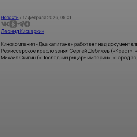
Новости
/
17 февраля 2026, 08:01
Леонид Кискаркин
Кинокомпания «Два капитана» работает над документал
Режиссерское кресло занял Сергей Дебижев («Крест», 
Михаил Скигин («Последний рыцарь империи», «Город зо