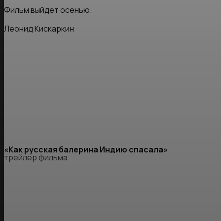
Фильм выйдет осенью.
Леонид Кискаркин
«Как русская балерина Индию спасала»
трейлер фильма