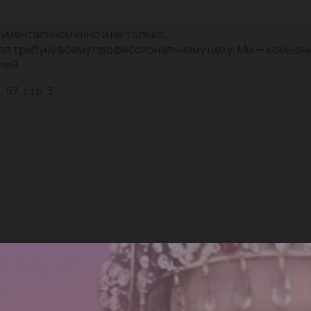
ументальном кино и не только.
яя трибуну всему профессиональному цеху. Мы — комью
лей.
 57, стр. 3