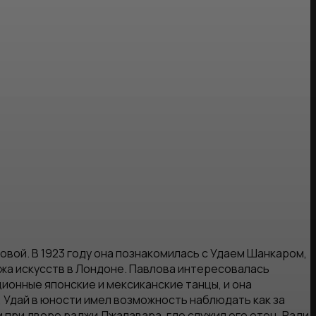
вой. В 1923 году она познакомилась с Удаем Шанкаром,
жа искусств в Лондоне. Павлова интересовалась
ионные японские и мексиканские танцы, и она
, Удай в юности имел возможность наблюдать как за
и при дворе раджи Джалавара, где служил его отец. Ради