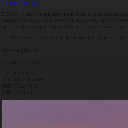
Предложи идею
DOC.ru — индустриальное медиа о самом значимом в док
Мы рассказываем о киноиндустрии в целом, предоставл
прокатчиков, лидеров фестивального движения и зрите
115093, Россия, г. Москва, Партийный переулок, д. 1, корп.
info@nmgdoc.ru
+7 (495) 937-6170
ОКП 000122275
ОГРН 1027700418811
ИНН 7704241848
КПП 772501001