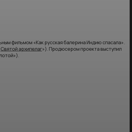
ьным фильмом «Как русская балерина Индию спасала».
«
Святой архипелаг
»). Продюсером проекта выступил
лотой»).