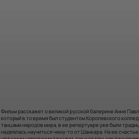
Фильм расскажет о великой русской балерине Анне Павло
который в то время был студентом Королевского коллед
танцами народов мира, в ее репертуаре уже были традиц
надеялась научиться чему-то от Шанкара. На ее счастье
уличными народными танцами, так и за тем, как танцевал