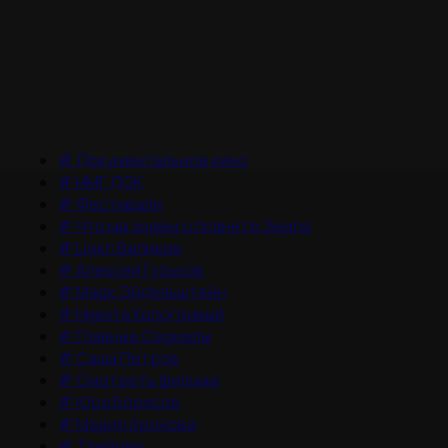
#
Документальное кино
#
НМГ ДОК
#
Фестивали
#
Что мы знаем о планете Земля
#
Цикл Великие
#
Алексей Гуськов
#
Марк Эйдельштейн
#
Никита Кологривый
#
Главные Сериалы
#
Саша Петров
#
Смотреть фильмы
#
Юра Борисов
#
Мария Аронова
#
Трейлер