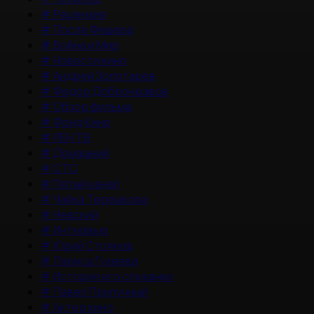
#
Рецензия
#
После Фишера
#
Война и Мир
#
Новости кино
#
Андрей Золотарев
#
Федор Добронравов
#
Обзор фильма
#
Фонд Кино
#
РЕН ТВ
#
Домашний
#
СТС
#
Пятый канал
#
Чайка Терешкова
#
Невский
#
Интервью
#
Юрий Стоянов
#
Лариса Гузеева
#
История его служанки
#
Павел Прилучный
#
Актер кино