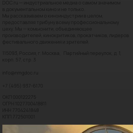
DOC.ru — индустриальное медиа о самом значимом
в документальном кино и не только.
Мы рассказываем о киноиндустрии в целом,
предоставляя трибуну всему профессиональному
цеху. Мы — комьюнити, объединяющее
производителей, кинокритиков, прокатчиков, лидеров
фестивального движения и зрителей.
115093, Россия, г. Москва, Партийный переулок, д. 1,
корп. 57, стр. 3
info@nmgdoc.ru
+7 (495) 937-6170
ОКП 000122275
ОГРН 1027700418811
ИНН 7704241848
КПП 772501001