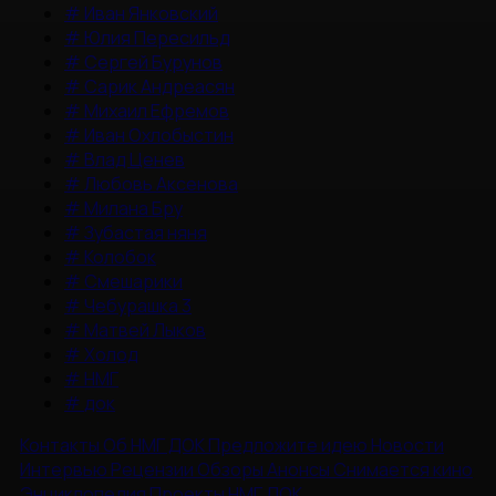
#
Иван Янковский
#
Юлия Пересильд
#
Сергей Бурунов
#
Сарик Андреасян
#
Михаил Ефремов
#
Иван Охлобыстин
#
Влад Ценев
#
Любовь Аксенова
#
Милана Бру
#
Зубастая няня
#
Колобок
#
Смешарики
#
Чебурашка 3
#
Матвей Лыков
#
Холод
#
НМГ
#
док
Контакты
Об НМГ ДОК
Предложите идею
Новости
Интервью
Рецензии
Обзоры
Анонсы
Снимается кино
Энциклопедия
Проекты НМГ ДОК