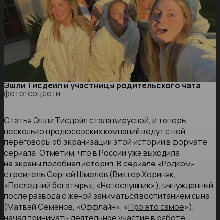
Эшли Тисдейл и участницы родительского чата
фото: соцсети
Статья Эшли Тисдейл стала вирусной, и теперь
несколько продюсерских компаний ведут с ней
переговоры об экранизации этой истории в формате
сериала. Отметим, что в России уже выходила
на экраны подобная история. В сериале «Родком»
строитель Сергей Шмелев (
Виктор Хориняк
,
«Последний богатырь», «Непослушник»), вынужденный
после развода с женой заниматься воспитанием сына
(Матвей Семенов, «Оффлайн», «
Про это самое
»),
начал принимать деятельное участие в работе