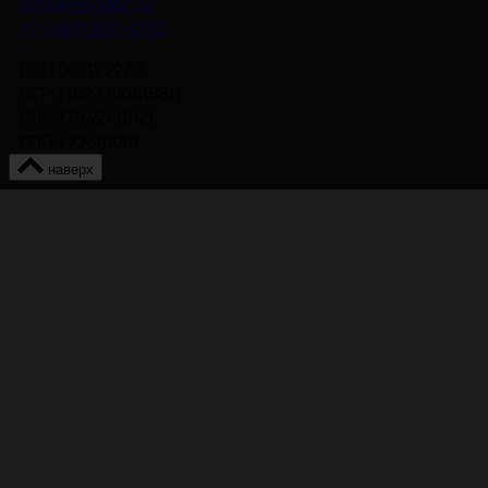
info@nmgdoc.ru
+7 (495) 937-6170
ОКП 000122275
ОГРН 1027700418811
ИНН 7704241848
КПП 772501001
наверх