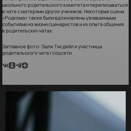
школьного родительского комитета и переписываться
в чате с матерями других учеников. Некоторые сцены
«Родкома» также были вдохновлены узнаваемыми
событиями из жизни сценаристов и их опыта общения
в родительских чатах.
Заглавное фото: Эшли Тисдейл и участницы
родительского чата / соцсети
ЧИТАЙТЕ ТАКЖЕ: