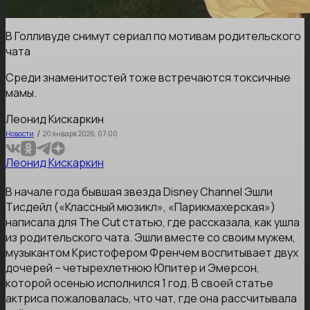
В Голливуде снимут сериал по мотивам родительского
чата
Среди знаменитостей тоже встречаются токсичные
мамы.
Леонид Кискаркин
/
Новости
20 января 2026, 07:00
Леонид Кискаркин
В начале года бывшая звезда Disney Channel Эшли
Тисдейл («Классный мюзикл», «Парикмахерская»)
написала для The Cut статью, где рассказала, как ушла
из родительского чата. Эшли вместе со своим мужем,
музыкантом Кристофером Френчем воспитывает двух
дочерей – четырехлетнюю Юпитер и Эмерсон,
которой осенью исполнился 1 год. В своей статье
актриса пожаловалась, что чат, где она рассчитывала