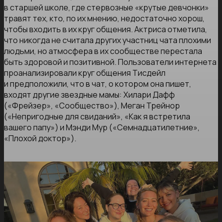
в старшей школе, где стервозные «крутые девчонки»
травят тех, кто, по их мнению, недостаточно хорош,
чтобы входить в их круг общения. Актриса отметила,
что никогда не считала других участниц чата плохими
людьми, но атмосфера в их сообществе перестала
быть здоровой и позитивной. Пользователи интернета
проанализировали круг общения Тисдейл
и предположили, что в чат, о котором она пишет,
входят другие звездные мамы: Хилари Дафф
(«Фрейзер», «Сообщество»), Меган Трейнор
(«Непригодные для свиданий», «Как я встретила
вашего папу») и Мэнди Мур («Семнадцатилетние»,
«Плохой доктор»).