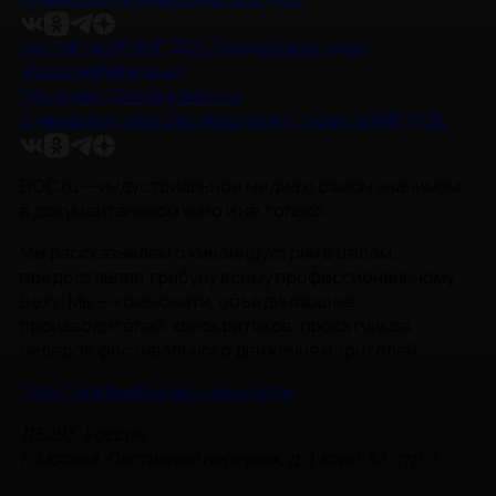
Контакты
Об НМГ ДОК
Предложите идею
Новости
Интервью
Рецензии
Обзоры
Анонсы
Снимается кино
Энциклопедия
Проекты НМГ ДОК
DOC.ru — индустриальное медиа о самом значимом
в документальном кино и не только.
Мы рассказываем о киноиндустрии в целом,
предоставляя трибуну всему профессиональному
цеху. Мы — комьюнити, объединяющее
производителей, кинокритиков, прокатчиков,
лидеров фестивального движения и зрителей.
Политика Конфиденциальности
115093, Россия,
г. Москва, Партийный переулок, д. 1, корп. 57, стр. 3