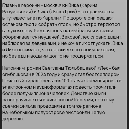
Главные героини – москвички Вика (Карина
Разумовская) и Лика (Лянка Грыу) – отправляются
в путешествие по Карелии. По дороге они решают
остановиться и собрать ягоды, но быстро теряются
в глухом лесу. Каждая попытка выбраться из чащи
оборачивается неудачей. Вековой лес словно дышит,
наблюдая за девушками, и не хочет их отпускать. Вика
и Лика понимают, что лес живет по своим законам,
но без еды и воды им долго не продержаться…
Напомним, роман Светланы Тюльбашевой «Лес» был
опубликован в 2024 году и сразу стал бестселлером.
Печатный тираж превысил 100 тысяч экземпляров, а в
электронном и аудиоформатах повесть прочитали
более полумиллиона человек. Действие книги
разворачивается в живописной Карелии, поэтому
съемки фильма проводили в том же регионе.
На небольшом полуострове выстроили целую
деревню.