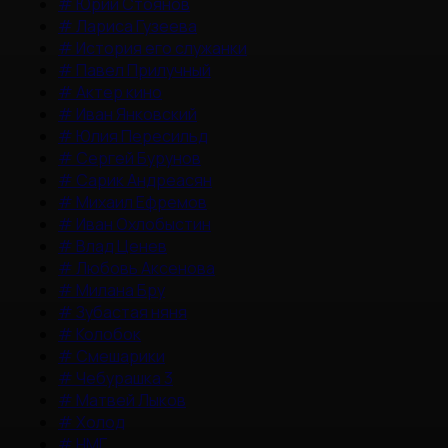
#
Юрий Стоянов
#
Лариса Гузеева
#
История его служанки
#
Павел Прилучный
#
Актер кино
#
Иван Янковский
#
Юлия Пересильд
#
Сергей Бурунов
#
Сарик Андреасян
#
Михаил Ефремов
#
Иван Охлобыстин
#
Влад Ценев
#
Любовь Аксенова
#
Милана Бру
#
Зубастая няня
#
Колобок
#
Смешарики
#
Чебурашка 3
#
Матвей Лыков
#
Холод
#
НМГ