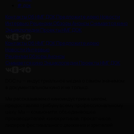
#
док
Контакты
Об НМГ ДОК
Предложите идею
Новости
Интервью
Рецензии
Обзоры
Анонсы
Снимается кино
Энциклопедия
Проекты НМГ ДОК
Контакты
Об НМГ ДОК
Предложите идею
Новости
Интервью
Рецензии
Обзоры
Анонсы
Снимается кино
Энциклопедия
Проекты НМГ ДОК
DOC.ru — индустриальное медиа о самом значимом
в документальном кино и не только.
Мы рассказываем о киноиндустрии в целом,
предоставляя трибуну всему профессиональному
цеху. Мы — комьюнити, объединяющее
производителей, кинокритиков, прокатчиков,
лидеров фестивального движения и зрителей.