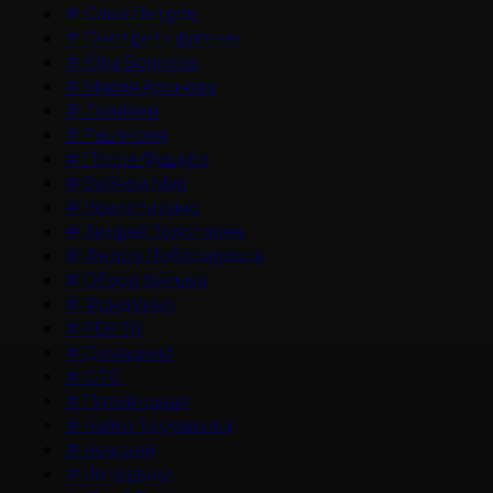
#
Саша Петров
#
Смотреть фильмы
#
Юра Борисов
#
Мария Аронова
#
Трейлер
#
Рецензия
#
После Фишера
#
Война и Мир
#
Новости кино
#
Андрей Золотарев
#
Федор Добронравов
#
Обзор фильма
#
Фонд Кино
#
РЕН ТВ
#
Домашний
#
СТС
#
Пятый канал
#
Чайка Терешкова
#
Невский
#
Интервью