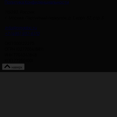
Политика Конфиденциальности
115093, Россия,
г. Москва, Партийный переулок, д. 1, корп. 57, стр. 3
info@nmgdoc.ru
+7 (495) 937-6170
ОКП 000122275
ОГРН 1027700418811
ИНН 7704241848
КПП 772501001
наверх