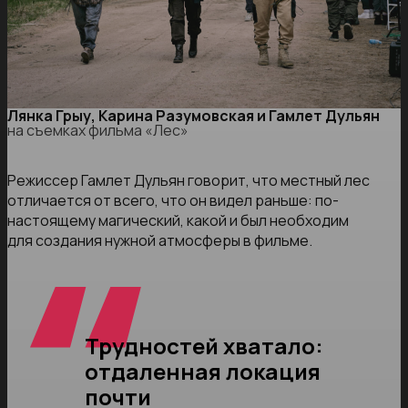
Лянка Грыу, Карина Разумовская и Гамлет Дульян
на съемках фильма «Лес»
Режиссер Гамлет Дульян говорит, что местный лес
отличается от всего, что он видел раньше: по-
настоящему магический, какой и был необходим
для создания нужной атмосферы в фильме.
Трудностей хватало:
отдаленная локация
почти