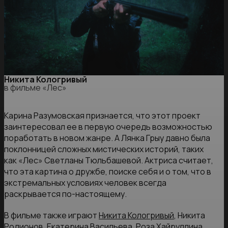
Никита Кологривый
в фильме «Лес»
Карина Разумовская признается, что этот проект
заинтересовал ее в первую очередь возможностью
поработать в новом жанре. А Лянка Грыу давно была
поклонницей сложных мистических историй, таких
как «Лес» Светланы Тюльбашевой. Актриса считает,
что эта картина о дружбе, поиске себя и о том, что в
экстремальных условиях человек всегда
раскрывается по-настоящему.
В фильме также играют
Никита Кологривый
, Никита
Родионов, Екатерина Васильева, Роза Хайруллина,