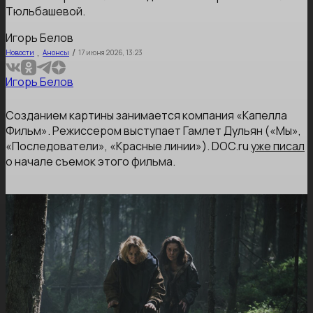
Тюльбашевой.
Игорь Белов
,
/
Новости
Анонсы
17 июня 2026, 13:23
Игорь Белов
Созданием картины занимается компания «Капелла
Фильм». Режиссером выступает Гамлет Дульян («Мы»,
«Последователи», «Красные линии»). DOC.ru
уже писал
о начале съемок этого фильма.