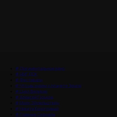
#
Документальное кино
#
НМГ ДОК
#
Фестивали
#
Что мы знаем о планете Земля
#
Цикл Великие
#
Алексей Гуськов
#
Марк Эйдельштейн
#
Никита Кологривый
#
Главные Сериалы