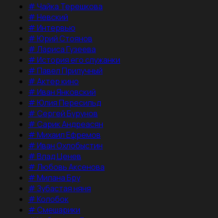
#
Чайка Терешкова
#
Невский
#
Интервью
#
Юрий Стоянов
#
Лариса Гузеева
#
История его служанки
#
Павел Прилучный
#
Актер кино
#
Иван Янковский
#
Юлия Пересильд
#
Сергей Бурунов
#
Сарик Андреасян
#
Михаил Ефремов
#
Иван Охлобыстин
#
Влад Ценев
#
Любовь Аксенова
#
Милана Бру
#
Зубастая няня
#
Колобок
#
Смешарики