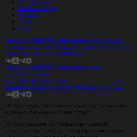
#
Чебурашка 3
#
Матвей Лыков
#
Холод
#
НМГ
#
док
Контакты
Об НМГ ДОК
Предложите идею
Новости
Интервью
Рецензии
Обзоры
Анонсы
Снимается кино
Энциклопедия
Проекты НМГ ДОК
Контакты
Об НМГ ДОК
Предложите идею
Новости
Интервью
Рецензии
Обзоры
Анонсы
Снимается кино
Энциклопедия
Проекты НМГ ДОК
DOC.ru — индустриальное медиа о самом значимом
в документальном кино и не только.
Мы рассказываем о киноиндустрии в целом,
предоставляя трибуну всему профессиональному