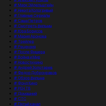
#
Марк Эйдельштейн
#
Никита Кологривый
#
Главные Сериалы
#
Саша Петров
#
Смотреть фильмы
#
Юра Борисов
#
Мария Аронова
#
Трейлер
#
Рецензия
#
После Фишера
#
Война и Мир
#
Новости кино
#
Андрей Золотарев
#
Федор Добронравов
#
Обзор фильма
#
Фонд Кино
#
РЕН ТВ
#
Домашний
#
СТС
#
Пятый канал