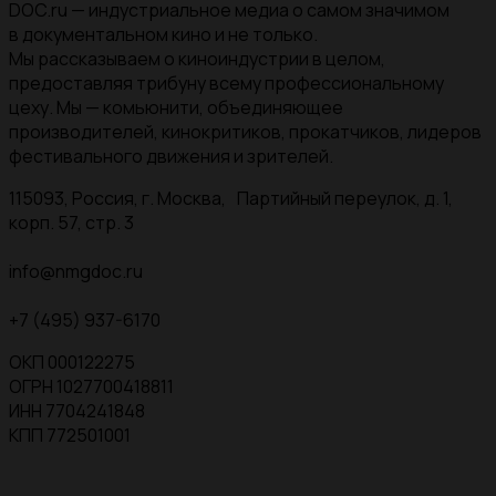
DOC.ru — индустриальное медиа о самом значимом
в документальном кино и не только.
Мы рассказываем о киноиндустрии в целом,
предоставляя трибуну всему профессиональному
цеху. Мы — комьюнити, объединяющее
производителей, кинокритиков, прокатчиков, лидеров
фестивального движения и зрителей.
115093, Россия, г. Москва, Партийный переулок, д. 1,
корп. 57, стр. 3
info@nmgdoc.ru
+7 (495) 937-6170
ОКП 000122275
ОГРН 1027700418811
ИНН 7704241848
КПП 772501001