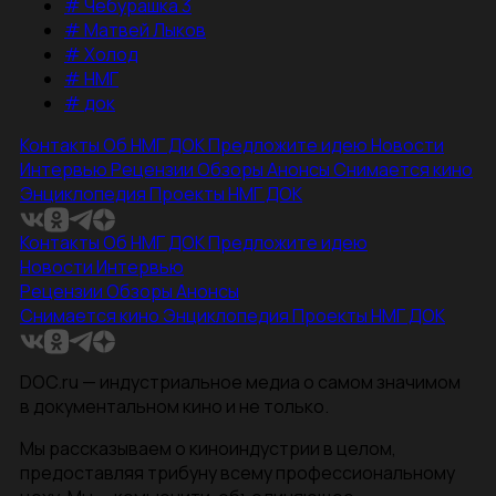
#
Чебурашка 3
#
Матвей Лыков
#
Холод
#
НМГ
#
док
Контакты
Об НМГ ДОК
Предложите идею
Новости
Интервью
Рецензии
Обзоры
Анонсы
Снимается кино
Энциклопедия
Проекты НМГ ДОК
Контакты
Об НМГ ДОК
Предложите идею
Новости
Интервью
Рецензии
Обзоры
Анонсы
Снимается кино
Энциклопедия
Проекты НМГ ДОК
DOC.ru — индустриальное медиа о самом значимом
в документальном кино и не только.
Мы рассказываем о киноиндустрии в целом,
предоставляя трибуну всему профессиональному