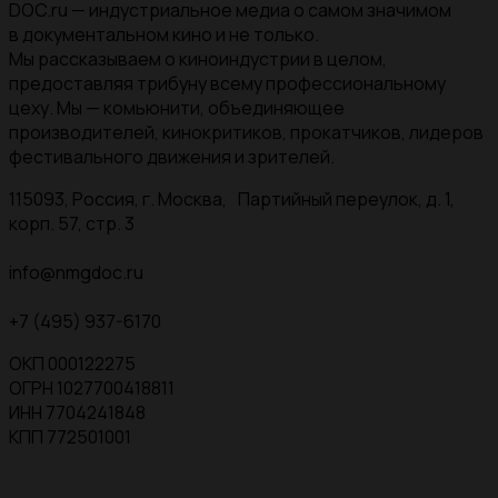
DOC.ru — индустриальное медиа о самом значимом
в документальном кино и не только.
Мы рассказываем о киноиндустрии в целом,
предоставляя трибуну всему профессиональному
цеху. Мы — комьюнити, объединяющее
производителей, кинокритиков, прокатчиков, лидеров
фестивального движения и зрителей.
115093, Россия, г. Москва, Партийный переулок, д. 1,
корп. 57, стр. 3
info@nmgdoc.ru
+7 (495) 937-6170
ОКП 000122275
ОГРН 1027700418811
ИНН 7704241848
КПП 772501001