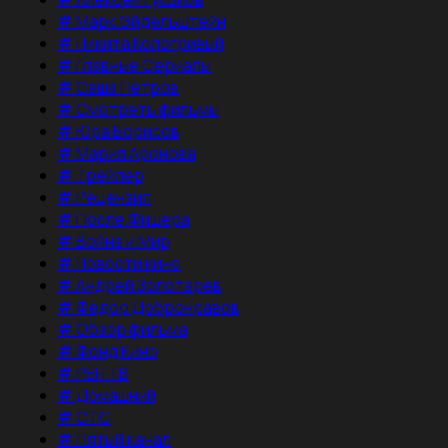
#
Марк Эйдельштейн
#
Никита Кологривый
#
Главные Сериалы
#
Саша Петров
#
Смотреть фильмы
#
Юра Борисов
#
Мария Аронова
#
Трейлер
#
Рецензия
#
После Фишера
#
Война и Мир
#
Новости кино
#
Андрей Золотарев
#
Федор Добронравов
#
Обзор фильма
#
Фонд Кино
#
РЕН ТВ
#
Домашний
#
СТС
#
Пятый канал