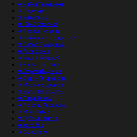
#
Чайка Терешкова
#
Невский
#
Интервью
#
Юрий Стоянов
#
Лариса Гузеева
#
История его служанки
#
Павел Прилучный
#
Актер кино
#
Иван Янковский
#
Юлия Пересильд
#
Сергей Бурунов
#
Сарик Андреасян
#
Михаил Ефремов
#
Иван Охлобыстин
#
Влад Ценев
#
Любовь Аксенова
#
Милана Бру
#
Зубастая няня
#
Колобок
#
Смешарики