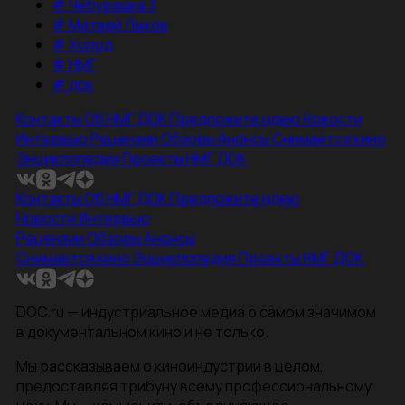
#
Чебурашка 3
#
Матвей Лыков
#
Холод
#
НМГ
#
док
Контакты
Об НМГ ДОК
Предложите идею
Новости
Интервью
Рецензии
Обзоры
Анонсы
Снимается кино
Энциклопедия
Проекты НМГ ДОК
Контакты
Об НМГ ДОК
Предложите идею
Новости
Интервью
Рецензии
Обзоры
Анонсы
Снимается кино
Энциклопедия
Проекты НМГ ДОК
DOC.ru — индустриальное медиа о самом значимом
в документальном кино и не только.
Мы рассказываем о киноиндустрии в целом,
предоставляя трибуну всему профессиональному