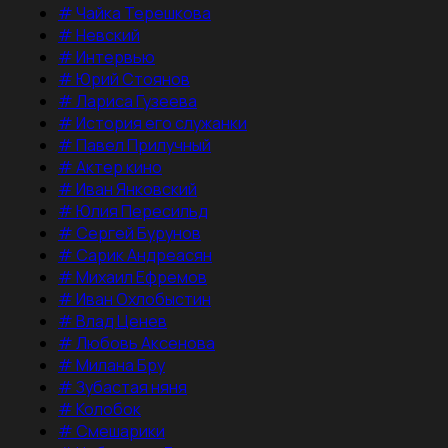
#
Чайка Терешкова
#
Невский
#
Интервью
#
Юрий Стоянов
#
Лариса Гузеева
#
История его служанки
#
Павел Прилучный
#
Актер кино
#
Иван Янковский
#
Юлия Пересильд
#
Сергей Бурунов
#
Сарик Андреасян
#
Михаил Ефремов
#
Иван Охлобыстин
#
Влад Ценев
#
Любовь Аксенова
#
Милана Бру
#
Зубастая няня
#
Колобок
#
Смешарики