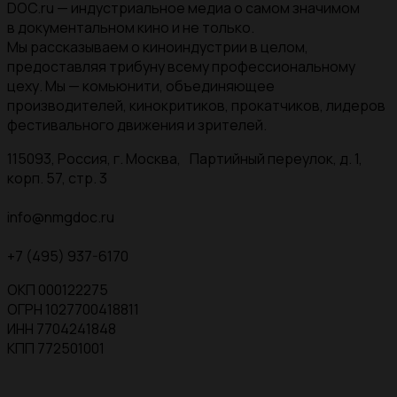
DOC.ru — индустриальное медиа о самом значимом
в документальном кино и не только.
Мы рассказываем о киноиндустрии в целом,
предоставляя трибуну всему профессиональному
цеху. Мы — комьюнити, объединяющее
производителей, кинокритиков, прокатчиков, лидеров
фестивального движения и зрителей.
115093, Россия, г. Москва, Партийный переулок, д. 1,
корп. 57, стр. 3
info@nmgdoc.ru
+7 (495) 937-6170
ОКП 000122275
ОГРН 1027700418811
ИНН 7704241848
КПП 772501001