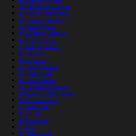
#
Марк Эйдельштейн
#
Никита Кологривый
#
Главные Сериалы
#
Саша Петров
#
Смотреть фильмы
#
Юра Борисов
#
Мария Аронова
#
Трейлер
#
Рецензия
#
После Фишера
#
Война и Мир
#
Новости кино
#
Андрей Золотарев
#
Федор Добронравов
#
Обзор фильма
#
Фонд Кино
#
РЕН ТВ
#
Домашний
#
СТС
#
Пятый канал