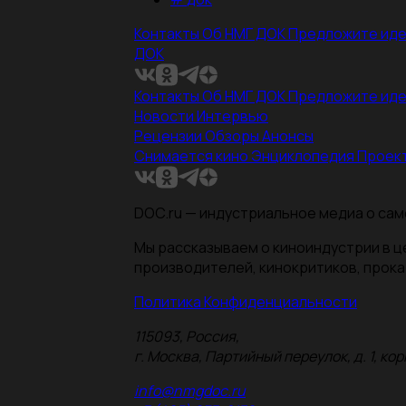
Контакты
Об НМГ ДОК
Предложите ид
ДОК
Контакты
Об НМГ ДОК
Предложите ид
Новости
Интервью
Рецензии
Обзоры
Анонсы
Снимается кино
Энциклопедия
Проек
DOC.ru — индустриальное медиа о сам
Мы рассказываем о киноиндустрии в 
производителей, кинокритиков, прока
Политика Конфиденциальности
115093, Россия,
г. Москва, Партийный переулок, д. 1, корп.
info@nmgdoc.ru