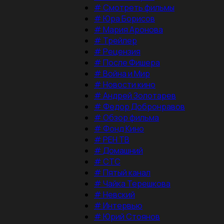
#
Смотреть фильмы
#
Юра Борисов
#
Мария Аронова
#
Трейлер
#
Рецензия
#
После Фишера
#
Война и Мир
#
Новости кино
#
Андрей Золотарев
#
Федор Добронравов
#
Обзор фильма
#
Фонд Кино
#
РЕН ТВ
#
Домашний
#
СТС
#
Пятый канал
#
Чайка Терешкова
#
Невский
#
Интервью
#
Юрий Стоянов