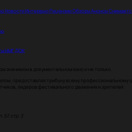
ею
Новости
Интервью
Рецензии
Обзоры
Анонсы
Снимаетс
ею
ты НМГ ДОК
ом значимом в документальном кино и не только.
целом, предоставляя трибуну всему профессиональному 
тчиков, лидеров фестивального движения и зрителей.
 57, стр. 3