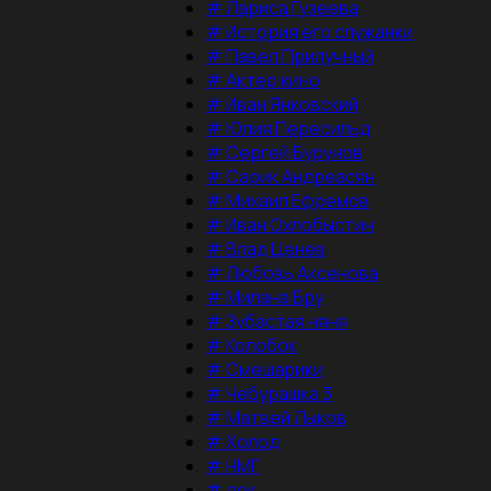
#
Лариса Гузеева
#
История его служанки
#
Павел Прилучный
#
Актер кино
#
Иван Янковский
#
Юлия Пересильд
#
Сергей Бурунов
#
Сарик Андреасян
#
Михаил Ефремов
#
Иван Охлобыстин
#
Влад Ценев
#
Любовь Аксенова
#
Милана Бру
#
Зубастая няня
#
Колобок
#
Смешарики
#
Чебурашка 3
#
Матвей Лыков
#
Холод
#
НМГ
#
док