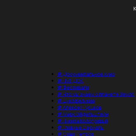
#
Документальное кино
#
НМГ ДОК
#
Фестивали
#
Что мы знаем о планете Земля
#
Цикл Великие
#
Алексей Гуськов
#
Марк Эйдельштейн
#
Никита Кологривый
#
Главные Сериалы
#
Саша Петров