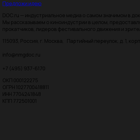
Предложи идею
DOC.ru — индустриальное медиа о самом значимом в док
Мы рассказываем о киноиндустрии в целом, предоставл
прокатчиков, лидеров фестивального движения и зрите
115093, Россия, г. Москва, Партийный переулок, д. 1, корп.
info@nmgdoc.ru
+7 (495) 937-6170
ОКП 000122275
ОГРН 1027700418811
ИНН 7704241848
КПП 772501001