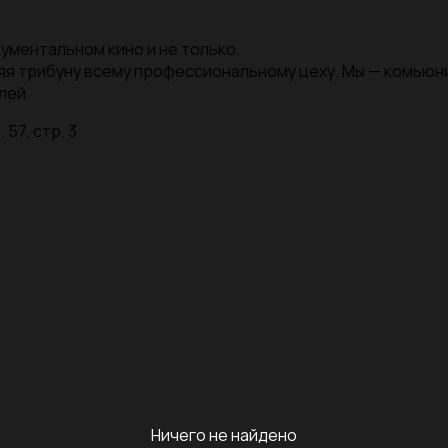
ументальном кино и не только.
яя трибуну всему профессиональному цеху. Мы — комью
лей.
 57, стр. 3
Ничего не найдено