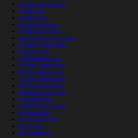
#
Чайка Терешкова
#
Невский
#
Интервью
#
Юрий Стоянов
#
Лариса Гузеева
#
История его служанки
#
Павел Прилучный
#
Актер кино
#
Иван Янковский
#
Юлия Пересильд
#
Сергей Бурунов
#
Сарик Андреасян
#
Михаил Ефремов
#
Иван Охлобыстин
#
Влад Ценев
#
Любовь Аксенова
#
Милана Бру
#
Зубастая няня
#
Колобок
#
Смешарики