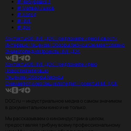
#
Чебурашка 3
#
Матвей Лыков
#
Холод
#
НМГ
#
док
Контакты
Об НМГ ДОК
Предложите идею
Новости
Интервью
Рецензии
Обзоры
Анонсы
Снимается кино
Энциклопедия
Проекты НМГ ДОК
Контакты
Об НМГ ДОК
Предложите идею
Новости
Интервью
Рецензии
Обзоры
Анонсы
Снимается кино
Энциклопедия
Проекты НМГ ДОК
DOC.ru — индустриальное медиа о самом значимом
в документальном кино и не только.
Мы рассказываем о киноиндустрии в целом,
предоставляя трибуну всему профессиональному