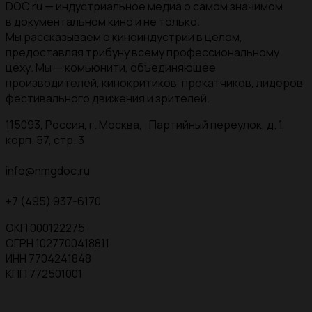
DOC.ru — индустриальное медиа о самом значимом
в документальном кино и не только.
Мы рассказываем о киноиндустрии в целом,
предоставляя трибуну всему профессиональному
цеху. Мы — комьюнити, объединяющее
производителей, кинокритиков, прокатчиков, лидеров
фестивального движения и зрителей.
115093, Россия, г. Москва, Партийный переулок, д. 1,
корп. 57, стр. 3
info@nmgdoc.ru
+7 (495) 937-6170
ОКП 000122275
ОГРН 1027700418811
ИНН 7704241848
КПП 772501001