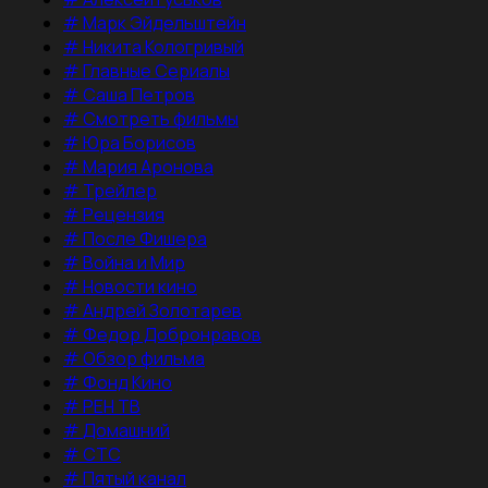
#
Марк Эйдельштейн
#
Никита Кологривый
#
Главные Сериалы
#
Саша Петров
#
Смотреть фильмы
#
Юра Борисов
#
Мария Аронова
#
Трейлер
#
Рецензия
#
После Фишера
#
Война и Мир
#
Новости кино
#
Андрей Золотарев
#
Федор Добронравов
#
Обзор фильма
#
Фонд Кино
#
РЕН ТВ
#
Домашний
#
СТС
#
Пятый канал