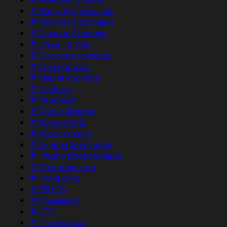
#
Марк Эйдельштейн
#
Никита Кологривый
#
Главные Сериалы
#
Саша Петров
#
Смотреть фильмы
#
Юра Борисов
#
Мария Аронова
#
Трейлер
#
Рецензия
#
После Фишера
#
Война и Мир
#
Новости кино
#
Андрей Золотарев
#
Федор Добронравов
#
Обзор фильма
#
Фонд Кино
#
РЕН ТВ
#
Домашний
#
СТС
#
Пятый канал