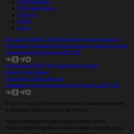
#
Чебурашка 3
#
Матвей Лыков
#
Холод
#
НМГ
#
док
Контакты
Об НМГ ДОК
Предложите идею
Новости
Интервью
Рецензии
Обзоры
Анонсы
Снимается кино
Энциклопедия
Проекты НМГ ДОК
Контакты
Об НМГ ДОК
Предложите идею
Новости
Интервью
Рецензии
Обзоры
Анонсы
Снимается кино
Энциклопедия
Проекты НМГ ДОК
DOC.ru — индустриальное медиа о самом значимом
в документальном кино и не только.
Мы рассказываем о киноиндустрии в целом,
предоставляя трибуну всему профессиональному