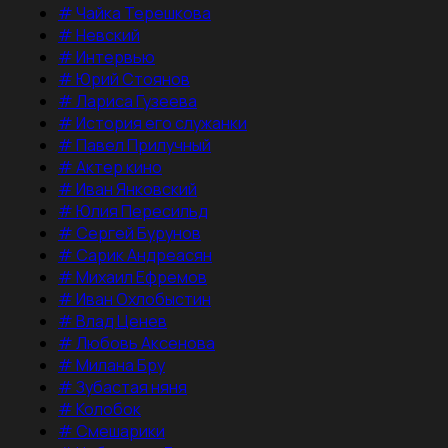
#
Чайка Терешкова
#
Невский
#
Интервью
#
Юрий Стоянов
#
Лариса Гузеева
#
История его служанки
#
Павел Прилучный
#
Актер кино
#
Иван Янковский
#
Юлия Пересильд
#
Сергей Бурунов
#
Сарик Андреасян
#
Михаил Ефремов
#
Иван Охлобыстин
#
Влад Ценев
#
Любовь Аксенова
#
Милана Бру
#
Зубастая няня
#
Колобок
#
Смешарики