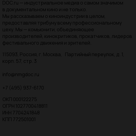
DOC.ru — индустриальное медиа о самом значимом
в документальном кино и не только.
Мы рассказываем о киноиндустрии в целом,
предоставляя трибуну всему профессиональному
цеху. Мы — комьюнити, объединяющее
производителей, кинокритиков, прокатчиков, лидеров
фестивального движения и зрителей.
115093, Россия, г. Москва, Партийный переулок, д. 1,
корп. 57, стр. 3
info@nmgdoc.ru
+7 (495) 937-6170
ОКП 000122275
ОГРН 1027700418811
ИНН 7704241848
КПП 772501001