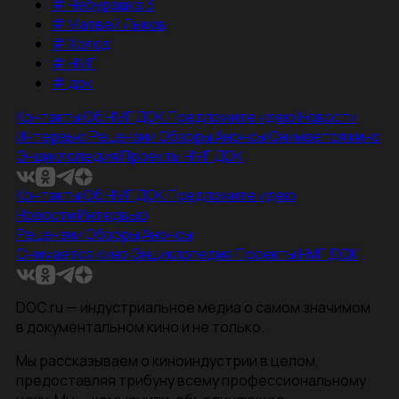
#
Чебурашка 3
#
Матвей Лыков
#
Холод
#
НМГ
#
док
Контакты
Об НМГ ДОК
Предложите идею
Новости
Интервью
Рецензии
Обзоры
Анонсы
Снимается кино
Энциклопедия
Проекты НМГ ДОК
Контакты
Об НМГ ДОК
Предложите идею
Новости
Интервью
Рецензии
Обзоры
Анонсы
Снимается кино
Энциклопедия
Проекты НМГ ДОК
DOC.ru — индустриальное медиа о самом значимом
в документальном кино и не только.
Мы рассказываем о киноиндустрии в целом,
предоставляя трибуну всему профессиональному