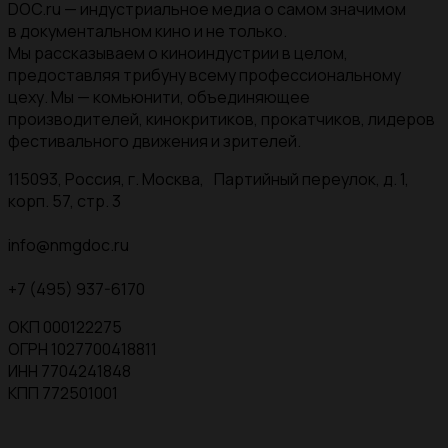
DOC.ru — индустриальное медиа о самом значимом
в документальном кино и не только.
Мы рассказываем о киноиндустрии в целом,
предоставляя трибуну всему профессиональному
цеху. Мы — комьюнити, объединяющее
производителей, кинокритиков, прокатчиков, лидеров
фестивального движения и зрителей.
115093, Россия, г. Москва, Партийный переулок, д. 1,
корп. 57, стр. 3
info@nmgdoc.ru
+7 (495) 937-6170
ОКП 000122275
ОГРН 1027700418811
ИНН 7704241848
КПП 772501001