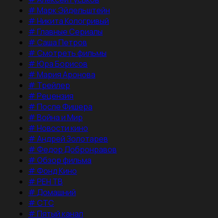
#
Марк Эйдельштейн
#
Никита Кологривый
#
Главные Сериалы
#
Саша Петров
#
Смотреть фильмы
#
Юра Борисов
#
Мария Аронова
#
Трейлер
#
Рецензия
#
После Фишера
#
Война и Мир
#
Новости кино
#
Андрей Золотарев
#
Федор Добронравов
#
Обзор фильма
#
Фонд Кино
#
РЕН ТВ
#
Домашний
#
СТС
#
Пятый канал