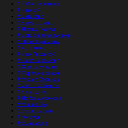
#
Чайка Терешкова
#
Невский
#
Интервью
#
Юрий Стоянов
#
Лариса Гузеева
#
История его служанки
#
Павел Прилучный
#
Актер кино
#
Иван Янковский
#
Юлия Пересильд
#
Сергей Бурунов
#
Сарик Андреасян
#
Михаил Ефремов
#
Иван Охлобыстин
#
Влад Ценев
#
Любовь Аксенова
#
Милана Бру
#
Зубастая няня
#
Колобок
#
Смешарики