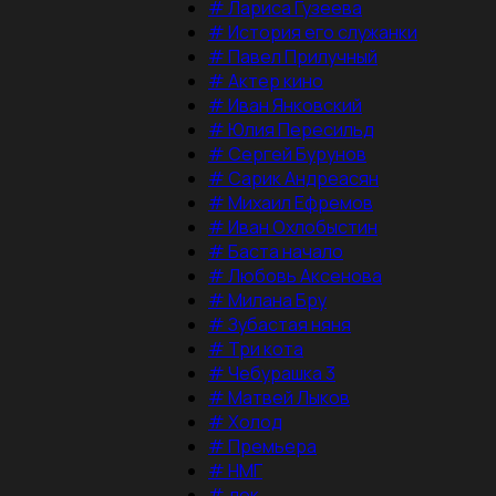
#
Лариса Гузеева
#
История его служанки
#
Павел Прилучный
#
Актер кино
#
Иван Янковский
#
Юлия Пересильд
#
Сергей Бурунов
#
Сарик Андреасян
#
Михаил Ефремов
#
Иван Охлобыстин
#
Баста начало
#
Любовь Аксенова
#
Милана Бру
#
Зубастая няня
#
Три кота
#
Чебурашка 3
#
Матвей Лыков
#
Холод
#
Премьера
#
НМГ
#
док