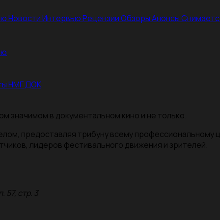
ею
Новости
Интервью
Рецензии
Обзоры
Анонсы
Снимаетс
ею
ты НМГ ДОК
ом значимом в документальном кино и не только.
целом, предоставляя трибуну всему профессиональному 
тчиков, лидеров фестивального движения и зрителей.
 57, стр. 3