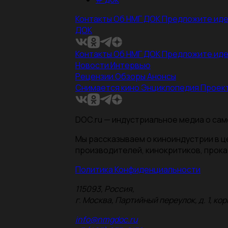
Контакты
Об НМГ ДОК
Предложите ид
ДОК
Контакты
Об НМГ ДОК
Предложите ид
Новости
Интервью
Рецензии
Обзоры
Анонсы
Снимается кино
Энциклопедия
Проек
DOC.ru — индустриальное медиа о сам
Мы рассказываем о киноиндустрии в 
производителей, кинокритиков, прока
Политика Конфиденциальности
115093, Россия,
г. Москва, Партийный переулок, д. 1, корп.
info@nmgdoc.ru