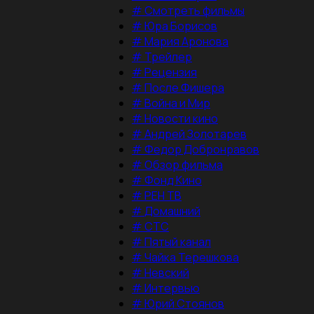
#
Смотреть фильмы
#
Юра Борисов
#
Мария Аронова
#
Трейлер
#
Рецензия
#
После Фишера
#
Война и Мир
#
Новости кино
#
Андрей Золотарев
#
Федор Добронравов
#
Обзор фильма
#
Фонд Кино
#
РЕН ТВ
#
Домашний
#
СТС
#
Пятый канал
#
Чайка Терешкова
#
Невский
#
Интервью
#
Юрий Стоянов