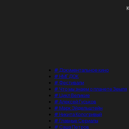
#
Документальное кино
#
НМГ ДОК
#
Фестивали
#
Что мы знаем о планете Земля
#
Цикл Великие
#
Алексей Гуськов
#
Марк Эйдельштейн
#
Никита Кологривый
#
Главные Сериалы
#
Саша Петров