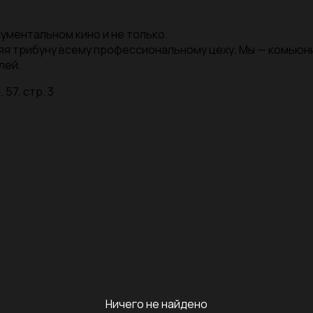
ументальном кино и не только.
яя трибуну всему профессиональному цеху. Мы — комью
лей.
 57, стр. 3
Ничего не найдено