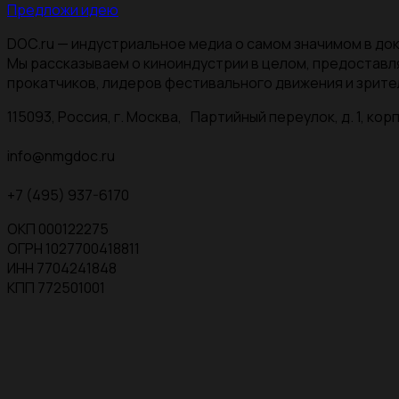
Предложи идею
DOC.ru — индустриальное медиа о самом значимом в док
Мы рассказываем о киноиндустрии в целом, предоставл
прокатчиков, лидеров фестивального движения и зрите
115093, Россия, г. Москва, Партийный переулок, д. 1, корп.
info@nmgdoc.ru
+7 (495) 937-6170
ОКП 000122275
ОГРН 1027700418811
ИНН 7704241848
КПП 772501001