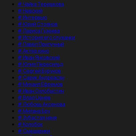
#
Чайка Терешкова
#
Невский
#
Интервью
#
Юрий Стоянов
#
Лариса Гузеева
#
История его служанки
#
Павел Прилучный
#
Актер кино
#
Иван Янковский
#
Юлия Пересильд
#
Сергей Бурунов
#
Сарик Андреасян
#
Михаил Ефремов
#
Иван Охлобыстин
#
Влад Ценев
#
Любовь Аксенова
#
Милана Бру
#
Зубастая няня
#
Колобок
#
Смешарики