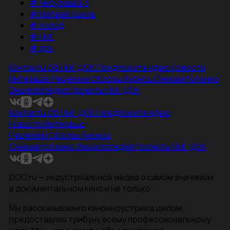
#
Чебурашка 3
#
Матвей Лыков
#
Холод
#
НМГ
#
док
Контакты
Об НМГ ДОК
Предложите идею
Новости
Интервью
Рецензии
Обзоры
Анонсы
Снимается кино
Энциклопедия
Проекты НМГ ДОК
Контакты
Об НМГ ДОК
Предложите идею
Новости
Интервью
Рецензии
Обзоры
Анонсы
Снимается кино
Энциклопедия
Проекты НМГ ДОК
DOC.ru — индустриальное медиа о самом значимом
в документальном кино и не только.
Мы рассказываем о киноиндустрии в целом,
предоставляя трибуну всему профессиональному