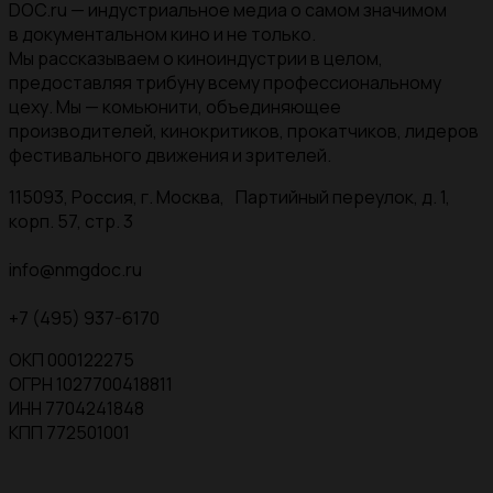
DOC.ru — индустриальное медиа о самом значимом
в документальном кино и не только.
Мы рассказываем о киноиндустрии в целом,
предоставляя трибуну всему профессиональному
цеху. Мы — комьюнити, объединяющее
производителей, кинокритиков, прокатчиков, лидеров
фестивального движения и зрителей.
115093, Россия, г. Москва, Партийный переулок, д. 1,
корп. 57, стр. 3
info@nmgdoc.ru
+7 (495) 937-6170
ОКП 000122275
ОГРН 1027700418811
ИНН 7704241848
КПП 772501001