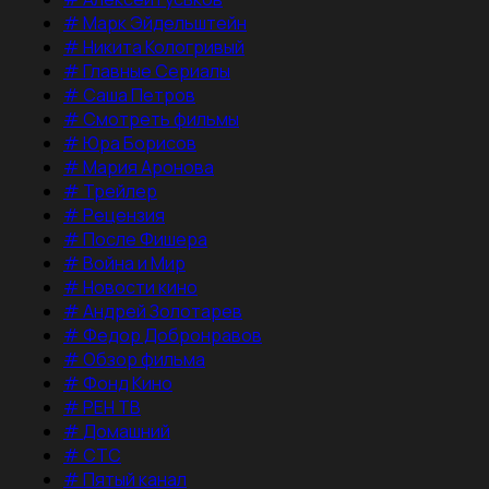
#
Марк Эйдельштейн
#
Никита Кологривый
#
Главные Сериалы
#
Саша Петров
#
Смотреть фильмы
#
Юра Борисов
#
Мария Аронова
#
Трейлер
#
Рецензия
#
После Фишера
#
Война и Мир
#
Новости кино
#
Андрей Золотарев
#
Федор Добронравов
#
Обзор фильма
#
Фонд Кино
#
РЕН ТВ
#
Домашний
#
СТС
#
Пятый канал