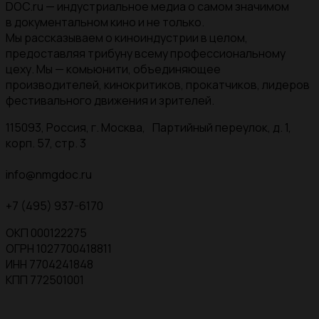
DOC.ru — индустриальное медиа о самом значимом
в документальном кино и не только.
Мы рассказываем о киноиндустрии в целом,
предоставляя трибуну всему профессиональному
цеху. Мы — комьюнити, объединяющее
производителей, кинокритиков, прокатчиков, лидеров
фестивального движения и зрителей.
115093, Россия, г. Москва, Партийный переулок, д. 1,
корп. 57, стр. 3
info@nmgdoc.ru
+7 (495) 937-6170
ОКП 000122275
ОГРН 1027700418811
ИНН 7704241848
КПП 772501001