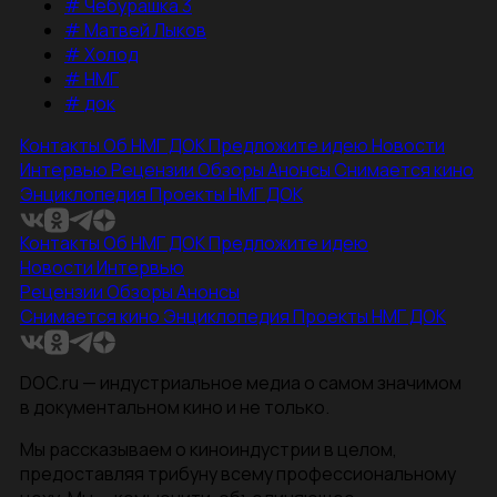
#
Чебурашка 3
#
Матвей Лыков
#
Холод
#
НМГ
#
док
Контакты
Об НМГ ДОК
Предложите идею
Новости
Интервью
Рецензии
Обзоры
Анонсы
Снимается кино
Энциклопедия
Проекты НМГ ДОК
Контакты
Об НМГ ДОК
Предложите идею
Новости
Интервью
Рецензии
Обзоры
Анонсы
Снимается кино
Энциклопедия
Проекты НМГ ДОК
DOC.ru — индустриальное медиа о самом значимом
в документальном кино и не только.
Мы рассказываем о киноиндустрии в целом,
предоставляя трибуну всему профессиональному