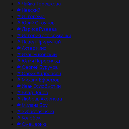
#
Чайка Терешкова
#
Невский
#
Интервью
#
Юрий Стоянов
#
Лариса Гузеева
#
История его служанки
#
Павел Прилучный
#
Актер кино
#
Иван Янковский
#
Юлия Пересильд
#
Сергей Бурунов
#
Сарик Андреасян
#
Михаил Ефремов
#
Иван Охлобыстин
#
Влад Ценев
#
Любовь Аксенова
#
Милана Бру
#
Зубастая няня
#
Колобок
#
Смешарики