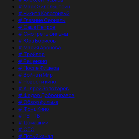
#
Марк Эйдельштейн
#
Никита Кологривый
#
Главные Сериалы
#
Саша Петров
#
Смотреть фильмы
#
Юра Борисов
#
Мария Аронова
#
Трейлер
#
Рецензия
#
После Фишера
#
Война и Мир
#
Новости кино
#
Андрей Золотарев
#
Федор Добронравов
#
Обзор фильма
#
Фонд Кино
#
РЕН ТВ
#
Домашний
#
СТС
#
Пятый канал