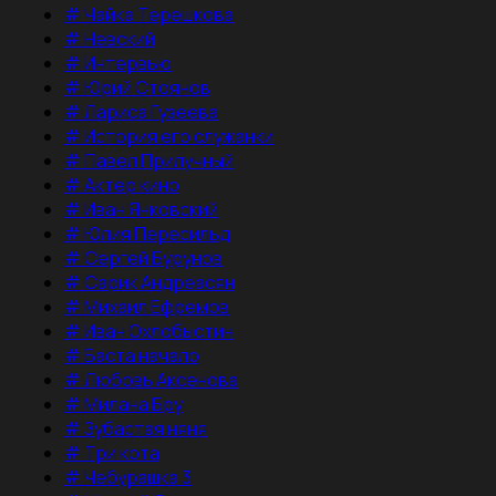
#
Чайка Терешкова
#
Невский
#
Интервью
#
Юрий Стоянов
#
Лариса Гузеева
#
История его служанки
#
Павел Прилучный
#
Актер кино
#
Иван Янковский
#
Юлия Пересильд
#
Сергей Бурунов
#
Сарик Андреасян
#
Михаил Ефремов
#
Иван Охлобыстин
#
Баста начало
#
Любовь Аксенова
#
Милана Бру
#
Зубастая няня
#
Три кота
#
Чебурашка 3