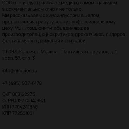
DOC.ru — индустриальное медиа о самом значимом
в документальном кино и не только.
Мы рассказываем о киноиндустрии в целом,
предоставляя трибуну всему профессиональному
цеху. Мы — комьюнити, объединяющее
производителей, кинокритиков, прокатчиков, лидеров
фестивального движения и зрителей.
115093, Россия, г. Москва, Партийный переулок, д. 1,
корп. 57, стр. 3
info@nmgdoc.ru
+7 (495) 937-6170
ОКП 000122275
ОГРН 1027700418811
ИНН 7704241848
КПП 772501001