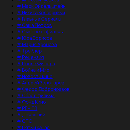
#
Марк Эйдельштейн
#
Никита Кологривый
#
Главные Сериалы
#
Саша Петров
#
Смотреть фильмы
#
Юра Борисов
#
Мария Аронова
#
Трейлер
#
Рецензия
#
После Фишера
#
Война и Мир
#
Новости кино
#
Андрей Золотарев
#
Федор Добронравов
#
Обзор фильма
#
Фонд Кино
#
РЕН ТВ
#
Домашний
#
СТС
#
Пятый канал