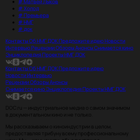
#
Матвей Лыков
#
Холод
#
Премьера
#
НМГ
#
док
Контакты
Об НМГ ДОК
Предложите идею
Новости
Интервью
Рецензии
Обзоры
Анонсы
Снимается кино
Энциклопедия
Проекты НМГ ДОК
Контакты
Об НМГ ДОК
Предложите идею
Новости
Интервью
Рецензии
Обзоры
Анонсы
Снимается кино
Энциклопедия
Проекты НМГ ДОК
DOC.ru — индустриальное медиа о самом значимом
в документальном кино и не только.
Мы рассказываем о киноиндустрии в целом,
предоставляя трибуну всему профессиональному