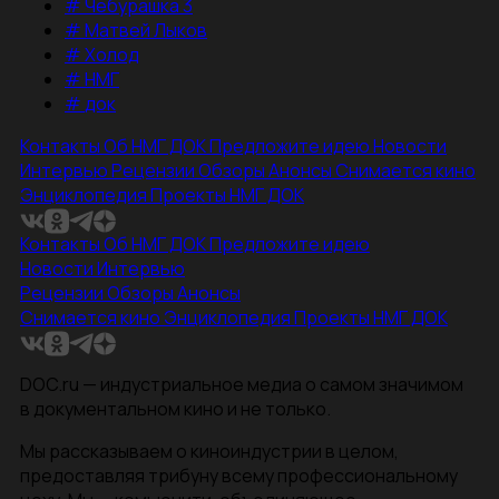
#
Чебурашка 3
#
Матвей Лыков
#
Холод
#
НМГ
#
док
Контакты
Об НМГ ДОК
Предложите идею
Новости
Интервью
Рецензии
Обзоры
Анонсы
Снимается кино
Энциклопедия
Проекты НМГ ДОК
Контакты
Об НМГ ДОК
Предложите идею
Новости
Интервью
Рецензии
Обзоры
Анонсы
Снимается кино
Энциклопедия
Проекты НМГ ДОК
DOC.ru — индустриальное медиа о самом значимом
в документальном кино и не только.
Мы рассказываем о киноиндустрии в целом,
предоставляя трибуну всему профессиональному