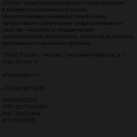
DOC.ru — индустриальное медиа о самом значимом
в документальном кино и не только.
Мы рассказываем о киноиндустрии в целом,
предоставляя трибуну всему профессиональному
цеху. Мы — комьюнити, объединяющее
производителей, кинокритиков, прокатчиков, лидеров
фестивального движения и зрителей.
115093, Россия, г. Москва, Партийный переулок, д. 1,
корп. 57, стр. 3
info@nmgdoc.ru
+7 (495) 937-6170
ОКП 000122275
ОГРН 1027700418811
ИНН 7704241848
КПП 772501001