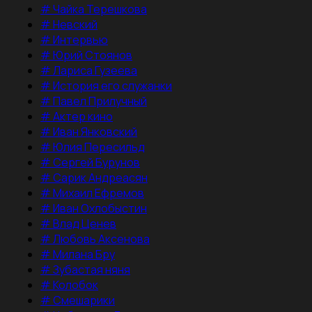
#
Чайка Терешкова
#
Невский
#
Интервью
#
Юрий Стоянов
#
Лариса Гузеева
#
История его служанки
#
Павел Прилучный
#
Актер кино
#
Иван Янковский
#
Юлия Пересильд
#
Сергей Бурунов
#
Сарик Андреасян
#
Михаил Ефремов
#
Иван Охлобыстин
#
Влад Ценев
#
Любовь Аксенова
#
Милана Бру
#
Зубастая няня
#
Колобок
#
Смешарики