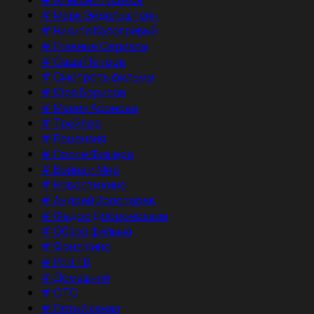
#
Марк Эйдельштейн
#
Никита Кологривый
#
Главные Сериалы
#
Саша Петров
#
Смотреть фильмы
#
Юра Борисов
#
Мария Аронова
#
Трейлер
#
Рецензия
#
После Фишера
#
Война и Мир
#
Новости кино
#
Андрей Золотарев
#
Федор Добронравов
#
Обзор фильма
#
Фонд Кино
#
РЕН ТВ
#
Домашний
#
СТС
#
Пятый канал