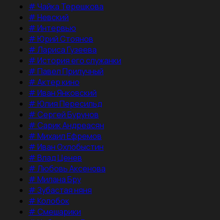
#
Чайка Терешкова
#
Невский
#
Интервью
#
Юрий Стоянов
#
Лариса Гузеева
#
История его служанки
#
Павел Прилучный
#
Актер кино
#
Иван Янковский
#
Юлия Пересильд
#
Сергей Бурунов
#
Сарик Андреасян
#
Михаил Ефремов
#
Иван Охлобыстин
#
Влад Ценев
#
Любовь Аксенова
#
Милана Бру
#
Зубастая няня
#
Колобок
#
Смешарики