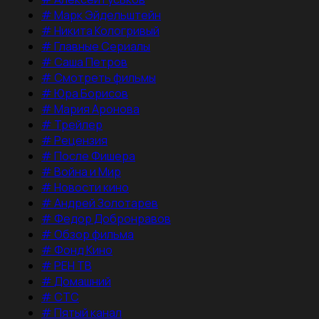
#
Марк Эйдельштейн
#
Никита Кологривый
#
Главные Сериалы
#
Саша Петров
#
Смотреть фильмы
#
Юра Борисов
#
Мария Аронова
#
Трейлер
#
Рецензия
#
После Фишера
#
Война и Мир
#
Новости кино
#
Андрей Золотарев
#
Федор Добронравов
#
Обзор фильма
#
Фонд Кино
#
РЕН ТВ
#
Домашний
#
СТС
#
Пятый канал