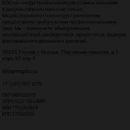
DOC.ru — индустриальное медиа о самом значимом
в документальном кино и не только.
Мы рассказываем о киноиндустрии в целом,
предоставляя трибуну всему профессиональному
цеху. Мы — комьюнити, объединяющее
производителей, кинокритиков, прокатчиков, лидеров
фестивального движения и зрителей.
115093, Россия, г. Москва, Партийный переулок, д. 1,
корп. 57, стр. 3
info@nmgdoc.ru
+7 (495) 937-6170
ОКП 000122275
ОГРН 1027700418811
ИНН 7704241848
КПП 772501001