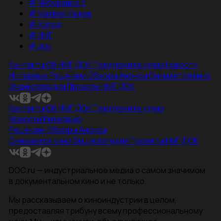
#
Чебурашка 3
#
Матвей Лыков
#
Холод
#
НМГ
#
док
Контакты
Об НМГ ДОК
Предложите идею
Новости
Интервью
Рецензии
Обзоры
Анонсы
Снимается кино
Энциклопедия
Проекты НМГ ДОК
Контакты
Об НМГ ДОК
Предложите идею
Новости
Интервью
Рецензии
Обзоры
Анонсы
Снимается кино
Энциклопедия
Проекты НМГ ДОК
DOC.ru — индустриальное медиа о самом значимом
в документальном кино и не только.
Мы рассказываем о киноиндустрии в целом,
предоставляя трибуну всему профессиональному