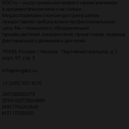
DOC.ru — индустриальное медиа о самом значимом
в документальном кино и не только.
Мы рассказываем о киноиндустрии в целом,
предоставляя трибуну всему профессиональному
цеху. Мы — комьюнити, объединяющее
производителей, кинокритиков, прокатчиков, лидеров
фестивального движения и зрителей.
115093, Россия, г. Москва, Партийный переулок, д. 1,
корп. 57, стр. 3
info@nmgdoc.ru
+7 (495) 937-6170
ОКП 000122275
ОГРН 1027700418811
ИНН 7704241848
КПП 772501001