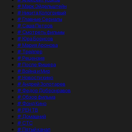
#
Марк Эйдельштейн
#
Никита Кологривый
#
Главные Сериалы
#
Саша Петров
#
Смотреть фильмы
#
Юра Борисов
#
Мария Аронова
#
Трейлер
#
Рецензия
#
После Фишера
#
Война и Мир
#
Новости кино
#
Андрей Золотарев
#
Федор Добронравов
#
Обзор фильма
#
Фонд Кино
#
РЕН ТВ
#
Домашний
#
СТС
#
Пятый канал