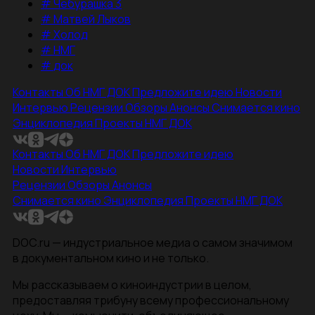
#
Чебурашка 3
#
Матвей Лыков
#
Холод
#
НМГ
#
док
Контакты
Об НМГ ДОК
Предложите идею
Новости
Интервью
Рецензии
Обзоры
Анонсы
Снимается кино
Энциклопедия
Проекты НМГ ДОК
Контакты
Об НМГ ДОК
Предложите идею
Новости
Интервью
Рецензии
Обзоры
Анонсы
Снимается кино
Энциклопедия
Проекты НМГ ДОК
DOC.ru — индустриальное медиа о самом значимом
в документальном кино и не только.
Мы рассказываем о киноиндустрии в целом,
предоставляя трибуну всему профессиональному