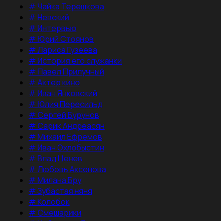
#
Чайка Терешкова
#
Невский
#
Интервью
#
Юрий Стоянов
#
Лариса Гузеева
#
История его служанки
#
Павел Прилучный
#
Актер кино
#
Иван Янковский
#
Юлия Пересильд
#
Сергей Бурунов
#
Сарик Андреасян
#
Михаил Ефремов
#
Иван Охлобыстин
#
Влад Ценев
#
Любовь Аксенова
#
Милана Бру
#
Зубастая няня
#
Колобок
#
Смешарики