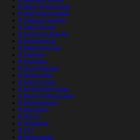
#
Марк Эйдельштейн
#
Никита Кологривый
#
Главные Сериалы
#
Саша Петров
#
Смотреть фильмы
#
Юра Борисов
#
Мария Аронова
#
Трейлер
#
Рецензия
#
После Фишера
#
Война и Мир
#
Новости кино
#
Андрей Золотарев
#
Федор Добронравов
#
Обзор фильма
#
Фонд Кино
#
РЕН ТВ
#
Домашний
#
СТС
#
Пятый канал