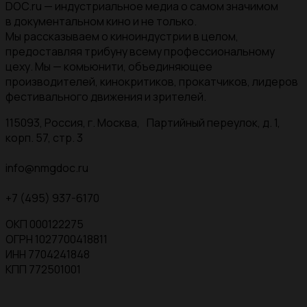
DOC.ru — индустриальное медиа о самом значимом
в документальном кино и не только.
Мы рассказываем о киноиндустрии в целом,
предоставляя трибуну всему профессиональному
цеху. Мы — комьюнити, объединяющее
производителей, кинокритиков, прокатчиков, лидеров
фестивального движения и зрителей.
115093, Россия, г. Москва, Партийный переулок, д. 1,
корп. 57, стр. 3
info@nmgdoc.ru
+7 (495) 937-6170
ОКП 000122275
ОГРН 1027700418811
ИНН 7704241848
КПП 772501001