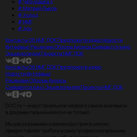
#
Чебурашка 3
#
Матвей Лыков
#
Холод
#
НМГ
#
док
Контакты
Об НМГ ДОК
Предложите идею
Новости
Интервью
Рецензии
Обзоры
Анонсы
Снимается кино
Энциклопедия
Проекты НМГ ДОК
Контакты
Об НМГ ДОК
Предложите идею
Новости
Интервью
Рецензии
Обзоры
Анонсы
Снимается кино
Энциклопедия
Проекты НМГ ДОК
DOC.ru — индустриальное медиа о самом значимом
в документальном кино и не только.
Мы рассказываем о киноиндустрии в целом,
предоставляя трибуну всему профессиональному