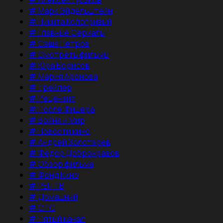
#
Марк Эйдельштейн
#
Никита Кологривый
#
Главные Сериалы
#
Саша Петров
#
Смотреть фильмы
#
Юра Борисов
#
Мария Аронова
#
Трейлер
#
Рецензия
#
После Фишера
#
Война и Мир
#
Новости кино
#
Андрей Золотарев
#
Федор Добронравов
#
Обзор фильма
#
Фонд Кино
#
РЕН ТВ
#
Домашний
#
СТС
#
Пятый канал