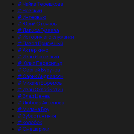
#
Чайка Терешкова
#
Невский
#
Интервью
#
Юрий Стоянов
#
Лариса Гузеева
#
История его служанки
#
Павел Прилучный
#
Актер кино
#
Иван Янковский
#
Юлия Пересильд
#
Сергей Бурунов
#
Сарик Андреасян
#
Михаил Ефремов
#
Иван Охлобыстин
#
Влад Ценев
#
Любовь Аксенова
#
Милана Бру
#
Зубастая няня
#
Колобок
#
Смешарики