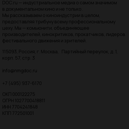
DOC.ru — индустриальное медиа о самом значимом
в документальном кино и не только.
Мы рассказываем о киноиндустрии в целом,
предоставляя трибуну всему профессиональному
цеху. Мы — комьюнити, объединяющее
производителей, кинокритиков, прокатчиков, лидеров
фестивального движения и зрителей.
115093, Россия, г. Москва, Партийный переулок, д. 1,
корп. 57, стр. 3
info@nmgdoc.ru
+7 (495) 937-6170
ОКП 000122275
ОГРН 1027700418811
ИНН 7704241848
КПП 772501001