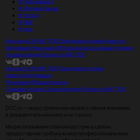
#
Чебурашка 3
#
Матвей Лыков
#
Холод
#
НМГ
#
док
Контакты
Об НМГ ДОК
Предложите идею
Новости
Интервью
Рецензии
Обзоры
Анонсы
Снимается кино
Энциклопедия
Проекты НМГ ДОК
Контакты
Об НМГ ДОК
Предложите идею
Новости
Интервью
Рецензии
Обзоры
Анонсы
Снимается кино
Энциклопедия
Проекты НМГ ДОК
DOC.ru — индустриальное медиа о самом значимом
в документальном кино и не только.
Мы рассказываем о киноиндустрии в целом,
предоставляя трибуну всему профессиональному