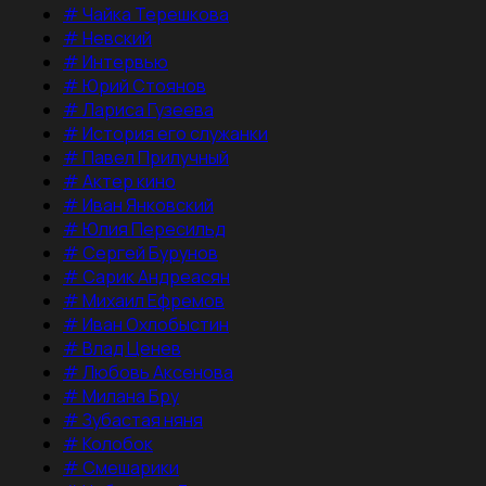
#
Чайка Терешкова
#
Невский
#
Интервью
#
Юрий Стоянов
#
Лариса Гузеева
#
История его служанки
#
Павел Прилучный
#
Актер кино
#
Иван Янковский
#
Юлия Пересильд
#
Сергей Бурунов
#
Сарик Андреасян
#
Михаил Ефремов
#
Иван Охлобыстин
#
Влад Ценев
#
Любовь Аксенова
#
Милана Бру
#
Зубастая няня
#
Колобок
#
Смешарики