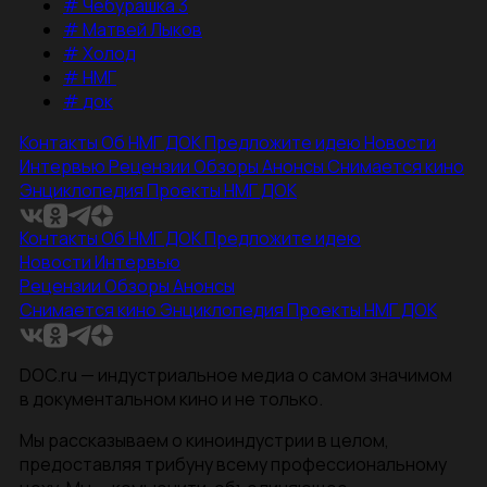
#
Чебурашка 3
#
Матвей Лыков
#
Холод
#
НМГ
#
док
Контакты
Об НМГ ДОК
Предложите идею
Новости
Интервью
Рецензии
Обзоры
Анонсы
Снимается кино
Энциклопедия
Проекты НМГ ДОК
Контакты
Об НМГ ДОК
Предложите идею
Новости
Интервью
Рецензии
Обзоры
Анонсы
Снимается кино
Энциклопедия
Проекты НМГ ДОК
DOC.ru — индустриальное медиа о самом значимом
в документальном кино и не только.
Мы рассказываем о киноиндустрии в целом,
предоставляя трибуну всему профессиональному