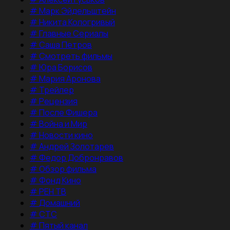
#
Марк Эйдельштейн
#
Никита Кологривый
#
Главные Сериалы
#
Саша Петров
#
Смотреть фильмы
#
Юра Борисов
#
Мария Аронова
#
Трейлер
#
Рецензия
#
После Фишера
#
Война и Мир
#
Новости кино
#
Андрей Золотарев
#
Федор Добронравов
#
Обзор фильма
#
Фонд Кино
#
РЕН ТВ
#
Домашний
#
СТС
#
Пятый канал