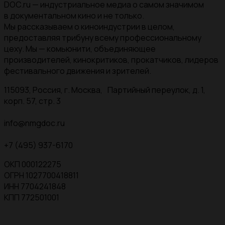
DOC.ru — индустриальное медиа о самом значимом
в документальном кино и не только.
Мы рассказываем о киноиндустрии в целом,
предоставляя трибуну всему профессиональному
цеху. Мы — комьюнити, объединяющее
производителей, кинокритиков, прокатчиков, лидеров
фестивального движения и зрителей.
115093, Россия, г. Москва, Партийный переулок, д. 1,
корп. 57, стр. 3
info@nmgdoc.ru
+7 (495) 937-6170
ОКП 000122275
ОГРН 1027700418811
ИНН 7704241848
КПП 772501001