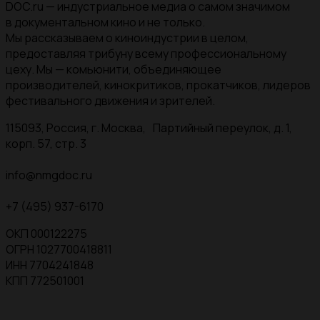
DOC.ru — индустриальное медиа о самом значимом
в документальном кино и не только.
Мы рассказываем о киноиндустрии в целом,
предоставляя трибуну всему профессиональному
цеху. Мы — комьюнити, объединяющее
производителей, кинокритиков, прокатчиков, лидеров
фестивального движения и зрителей.
115093, Россия, г. Москва, Партийный переулок, д. 1,
корп. 57, стр. 3
info@nmgdoc.ru
+7 (495) 937-6170
ОКП 000122275
ОГРН 1027700418811
ИНН 7704241848
КПП 772501001