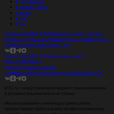
#
Чебурашка 3
#
Матвей Лыков
#
Холод
#
НМГ
#
док
Контакты
Об НМГ ДОК
Предложите идею
Новости
Интервью
Рецензии
Обзоры
Анонсы
Снимается кино
Энциклопедия
Проекты НМГ ДОК
Контакты
Об НМГ ДОК
Предложите идею
Новости
Интервью
Рецензии
Обзоры
Анонсы
Снимается кино
Энциклопедия
Проекты НМГ ДОК
DOC.ru — индустриальное медиа о самом значимом
в документальном кино и не только.
Мы рассказываем о киноиндустрии в целом,
предоставляя трибуну всему профессиональному