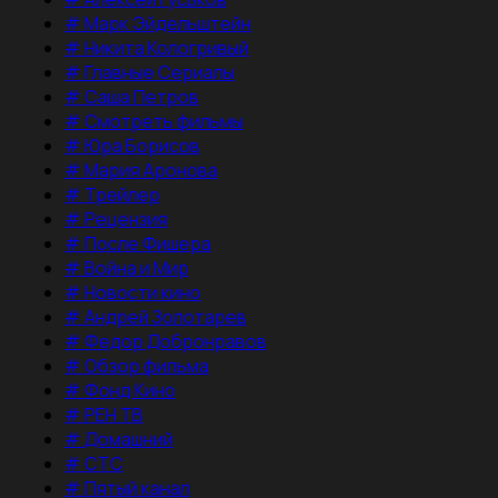
#
Марк Эйдельштейн
#
Никита Кологривый
#
Главные Сериалы
#
Саша Петров
#
Смотреть фильмы
#
Юра Борисов
#
Мария Аронова
#
Трейлер
#
Рецензия
#
После Фишера
#
Война и Мир
#
Новости кино
#
Андрей Золотарев
#
Федор Добронравов
#
Обзор фильма
#
Фонд Кино
#
РЕН ТВ
#
Домашний
#
СТС
#
Пятый канал