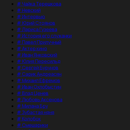
#
Чайка Терешкова
#
Невский
#
Интервью
#
Юрий Стоянов
#
Лариса Гузеева
#
История его служанки
#
Павел Прилучный
#
Актер кино
#
Иван Янковский
#
Юлия Пересильд
#
Сергей Бурунов
#
Сарик Андреасян
#
Михаил Ефремов
#
Иван Охлобыстин
#
Влад Ценев
#
Любовь Аксенова
#
Милана Бру
#
Зубастая няня
#
Колобок
#
Смешарики