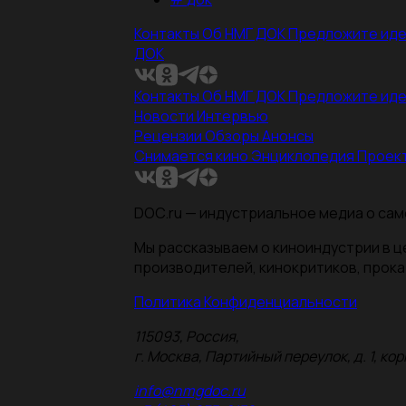
Контакты
Об НМГ ДОК
Предложите ид
ДОК
Контакты
Об НМГ ДОК
Предложите ид
Новости
Интервью
Рецензии
Обзоры
Анонсы
Снимается кино
Энциклопедия
Проек
DOC.ru — индустриальное медиа о сам
Мы рассказываем о киноиндустрии в 
производителей, кинокритиков, прока
Политика Конфиденциальности
115093, Россия,
г. Москва, Партийный переулок, д. 1, корп.
info@nmgdoc.ru