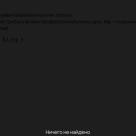
ументальном кино и не только.
яя трибуну всему профессиональному цеху. Мы — комью
лей.
 57, стр. 3
Ничего не найдено