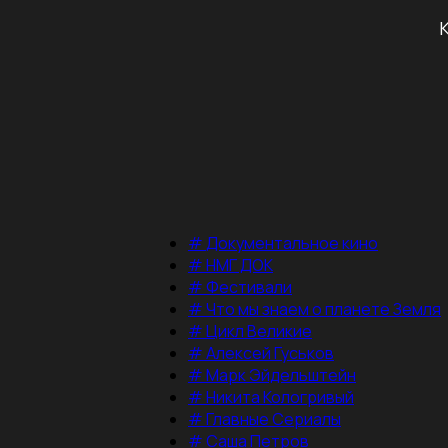
#
Документальное кино
#
НМГ ДОК
#
Фестивали
#
Что мы знаем о планете Земля
#
Цикл Великие
#
Алексей Гуськов
#
Марк Эйдельштейн
#
Никита Кологривый
#
Главные Сериалы
#
Саша Петров