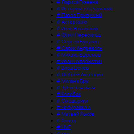
#
Лариса Гузеева
#
История его служанки
#
Павел Прилучный
#
Актер кино
#
Иван Янковский
#
Юлия Пересильд
#
Сергей Бурунов
#
Сарик Андреасян
#
Михаил Ефремов
#
Иван Охлобыстин
#
Влад Ценев
#
Любовь Аксенова
#
Милана Бру
#
Зубастая няня
#
Колобок
#
Смешарики
#
Чебурашка 3
#
Матвей Лыков
#
Холод
#
НМГ
#
док