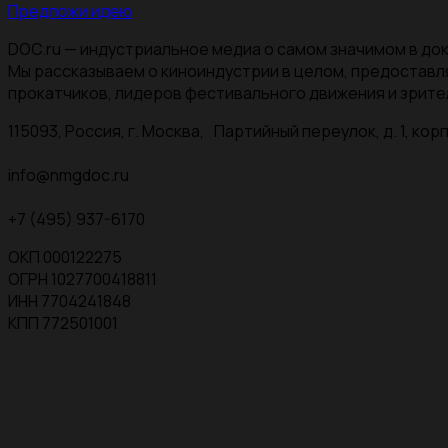
Предложи идею
DOC.ru — индустриальное медиа о самом значимом в док
Мы рассказываем о киноиндустрии в целом, предоставл
прокатчиков, лидеров фестивального движения и зрите
115093, Россия, г. Москва, Партийный переулок, д. 1, корп.
info@nmgdoc.ru
+7 (495) 937-6170
ОКП 000122275
ОГРН 1027700418811
ИНН 7704241848
КПП 772501001