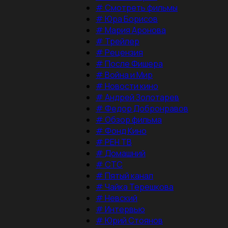
#
Смотреть фильмы
#
Юра Борисов
#
Мария Аронова
#
Трейлер
#
Рецензия
#
После Фишера
#
Война и Мир
#
Новости кино
#
Андрей Золотарев
#
Федор Добронравов
#
Обзор фильма
#
Фонд Кино
#
РЕН ТВ
#
Домашний
#
СТС
#
Пятый канал
#
Чайка Терешкова
#
Невский
#
Интервью
#
Юрий Стоянов