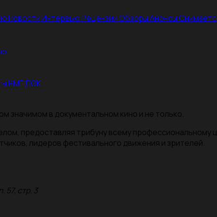
ею
Новости
Интервью
Рецензии
Обзоры
Анонсы
Снимаетс
ею
ты НМГ ДОК
ом значимом в документальном кино и не только.
целом, предоставляя трибуну всему профессиональному 
тчиков, лидеров фестивального движения и зрителей.
 57, стр. 3