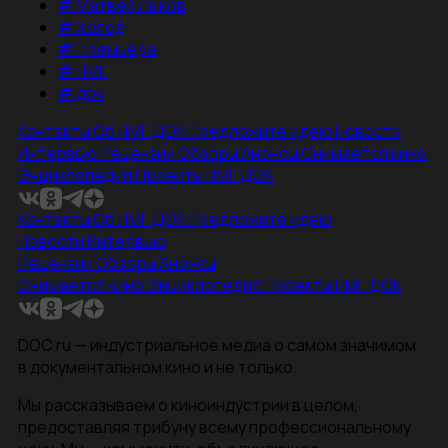
#
Матвей Лыков
#
Холод
#
Премьера
#
НМГ
#
док
Контакты
Об НМГ ДОК
Предложите идею
Новости
Интервью
Рецензии
Обзоры
Анонсы
Снимается кино
Энциклопедия
Проекты НМГ ДОК
Контакты
Об НМГ ДОК
Предложите идею
Новости
Интервью
Рецензии
Обзоры
Анонсы
Снимается кино
Энциклопедия
Проекты НМГ ДОК
DOC.ru — индустриальное медиа о самом значимом
в документальном кино и не только.
Мы рассказываем о киноиндустрии в целом,
предоставляя трибуну всему профессиональному