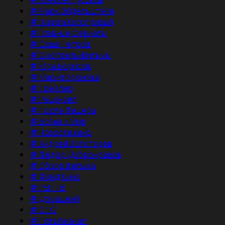
#
Марк Эйдельштейн
#
Никита Кологривый
#
Главные Сериалы
#
Саша Петров
#
Смотреть фильмы
#
Юра Борисов
#
Мария Аронова
#
Трейлер
#
Рецензия
#
После Фишера
#
Война и Мир
#
Новости кино
#
Андрей Золотарев
#
Федор Добронравов
#
Обзор фильма
#
Фонд Кино
#
РЕН ТВ
#
Домашний
#
СТС
#
Пятый канал