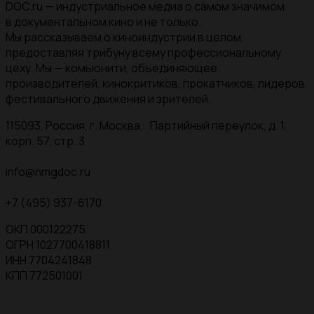
DOC.ru — индустриальное медиа о самом значимом
в документальном кино и не только.
Мы рассказываем о киноиндустрии в целом,
предоставляя трибуну всему профессиональному
цеху. Мы — комьюнити, объединяющее
производителей, кинокритиков, прокатчиков, лидеров
фестивального движения и зрителей.
115093, Россия, г. Москва, Партийный переулок, д. 1,
корп. 57, стр. 3
info@nmgdoc.ru
+7 (495) 937-6170
ОКП 000122275
ОГРН 1027700418811
ИНН 7704241848
КПП 772501001