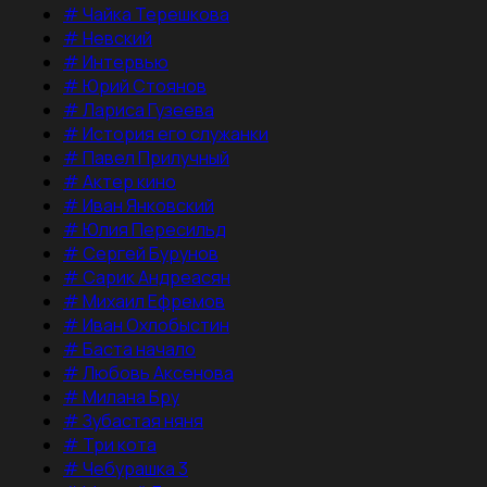
#
Чайка Терешкова
#
Невский
#
Интервью
#
Юрий Стоянов
#
Лариса Гузеева
#
История его служанки
#
Павел Прилучный
#
Актер кино
#
Иван Янковский
#
Юлия Пересильд
#
Сергей Бурунов
#
Сарик Андреасян
#
Михаил Ефремов
#
Иван Охлобыстин
#
Баста начало
#
Любовь Аксенова
#
Милана Бру
#
Зубастая няня
#
Три кота
#
Чебурашка 3