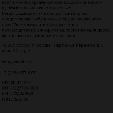
DOC.ru — индустриальное медиа о самом значимом
в документальном кино и не только.
Мы рассказываем о киноиндустрии в целом,
предоставляя трибуну всему профессиональному
цеху. Мы — комьюнити, объединяющее
производителей, кинокритиков, прокатчиков, лидеров
фестивального движения и зрителей.
115093, Россия, г. Москва, Партийный переулок, д. 1,
корп. 57, стр. 3
info@nmgdoc.ru
+7 (495) 937-6170
ОКП 000122275
ОГРН 1027700418811
ИНН 7704241848
КПП 772501001