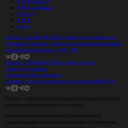
#
Чебурашка 3
#
Матвей Лыков
#
Холод
#
НМГ
#
док
Контакты
Об НМГ ДОК
Предложите идею
Новости
Интервью
Рецензии
Обзоры
Анонсы
Снимается кино
Энциклопедия
Проекты НМГ ДОК
Контакты
Об НМГ ДОК
Предложите идею
Новости
Интервью
Рецензии
Обзоры
Анонсы
Снимается кино
Энциклопедия
Проекты НМГ ДОК
DOC.ru — индустриальное медиа о самом значимом
в документальном кино и не только.
Мы рассказываем о киноиндустрии в целом,
предоставляя трибуну всему профессиональному