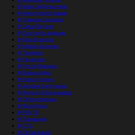
#
Марк Эйдельштейн
#
Никита Кологривый
#
Главные Сериалы
#
Саша Петров
#
Смотреть фильмы
#
Юра Борисов
#
Мария Аронова
#
Трейлер
#
Рецензия
#
После Фишера
#
Война и Мир
#
Новости кино
#
Андрей Золотарев
#
Федор Добронравов
#
Обзор фильма
#
Фонд Кино
#
РЕН ТВ
#
Домашний
#
СТС
#
Пятый канал