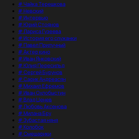
#
Чайка Терешкова
#
Невский
#
Интервью
#
Юрий Стоянов
#
Лариса Гузеева
#
История его служанки
#
Павел Прилучный
#
Актер кино
#
Иван Янковский
#
Юлия Пересильд
#
Сергей Бурунов
#
Сарик Андреасян
#
Михаил Ефремов
#
Иван Охлобыстин
#
Влад Ценев
#
Любовь Аксенова
#
Милана Бру
#
Зубастая няня
#
Колобок
#
Смешарики