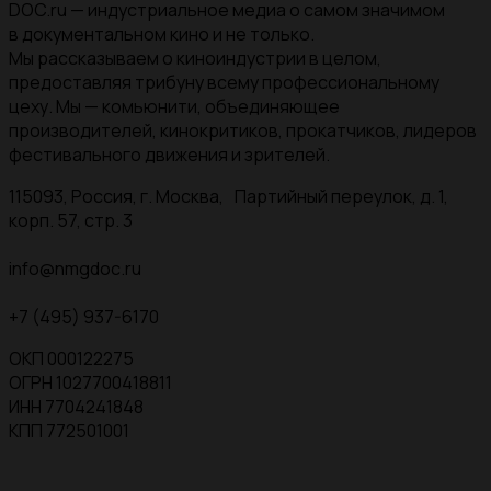
DOC.ru — индустриальное медиа о самом значимом
в документальном кино и не только.
Мы рассказываем о киноиндустрии в целом,
предоставляя трибуну всему профессиональному
цеху. Мы — комьюнити, объединяющее
производителей, кинокритиков, прокатчиков, лидеров
фестивального движения и зрителей.
115093, Россия, г. Москва, Партийный переулок, д. 1,
корп. 57, стр. 3
info@nmgdoc.ru
+7 (495) 937-6170
ОКП 000122275
ОГРН 1027700418811
ИНН 7704241848
КПП 772501001