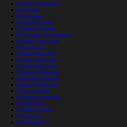
#
Чайка Терешкова
#
Невский
#
Интервью
#
Юрий Стоянов
#
Лариса Гузеева
#
История его служанки
#
Павел Прилучный
#
Актер кино
#
Иван Янковский
#
Юлия Пересильд
#
Сергей Бурунов
#
Сарик Андреасян
#
Михаил Ефремов
#
Иван Охлобыстин
#
Баста начало
#
Любовь Аксенова
#
Милана Бру
#
Зубастая няня
#
Три кота
#
Чебурашка 3