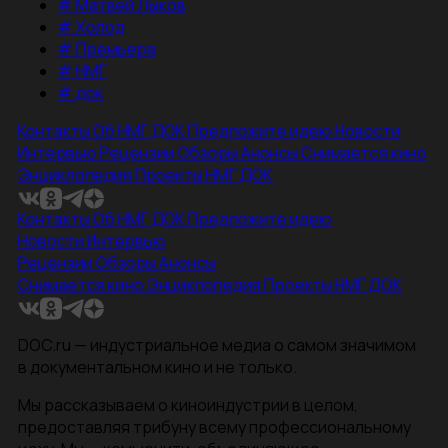
#
Матвей Лыков
#
Холод
#
Премьера
#
НМГ
#
док
Контакты
Об НМГ ДОК
Предложите идею
Новости
Интервью
Рецензии
Обзоры
Анонсы
Снимается кино
Энциклопедия
Проекты НМГ ДОК
Контакты
Об НМГ ДОК
Предложите идею
Новости
Интервью
Рецензии
Обзоры
Анонсы
Снимается кино
Энциклопедия
Проекты НМГ ДОК
DOC.ru — индустриальное медиа о самом значимом
в документальном кино и не только.
Мы рассказываем о киноиндустрии в целом,
предоставляя трибуну всему профессиональному