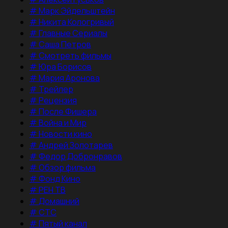
#
Марк Эйдельштейн
#
Никита Кологривый
#
Главные Сериалы
#
Саша Петров
#
Смотреть фильмы
#
Юра Борисов
#
Мария Аронова
#
Трейлер
#
Рецензия
#
После Фишера
#
Война и Мир
#
Новости кино
#
Андрей Золотарев
#
Федор Добронравов
#
Обзор фильма
#
Фонд Кино
#
РЕН ТВ
#
Домашний
#
СТС
#
Пятый канал