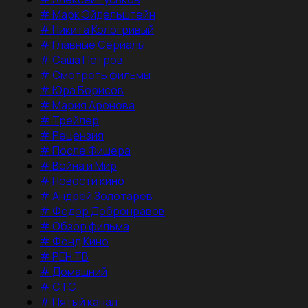
#
Марк Эйдельштейн
#
Никита Кологривый
#
Главные Сериалы
#
Саша Петров
#
Смотреть фильмы
#
Юра Борисов
#
Мария Аронова
#
Трейлер
#
Рецензия
#
После Фишера
#
Война и Мир
#
Новости кино
#
Андрей Золотарев
#
Федор Добронравов
#
Обзор фильма
#
Фонд Кино
#
РЕН ТВ
#
Домашний
#
СТС
#
Пятый канал