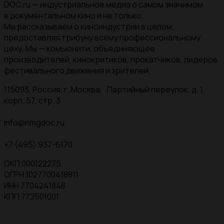
DOC.ru — индустриальное медиа о самом значимом
в документальном кино и не только.
Мы рассказываем о киноиндустрии в целом,
предоставляя трибуну всему профессиональному
цеху. Мы — комьюнити, объединяющее
производителей, кинокритиков, прокатчиков, лидеров
фестивального движения и зрителей.
115093, Россия, г. Москва, Партийный переулок, д. 1,
корп. 57, стр. 3
info@nmgdoc.ru
+7 (495) 937-6170
ОКП 000122275
ОГРН 1027700418811
ИНН 7704241848
КПП 772501001