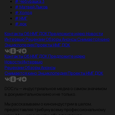
#
Чебурашка 3
#
Матвей Лыков
#
Холод
#
НМГ
#
док
Контакты
Об НМГ ДОК
Предложите идею
Новости
Интервью
Рецензии
Обзоры
Анонсы
Снимается кино
Энциклопедия
Проекты НМГ ДОК
Контакты
Об НМГ ДОК
Предложите идею
Новости
Интервью
Рецензии
Обзоры
Анонсы
Снимается кино
Энциклопедия
Проекты НМГ ДОК
DOC.ru — индустриальное медиа о самом значимом
в документальном кино и не только.
Мы рассказываем о киноиндустрии в целом,
предоставляя трибуну всему профессиональному