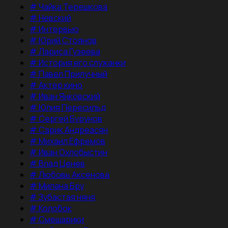
#
Чайка Терешкова
#
Невский
#
Интервью
#
Юрий Стоянов
#
Лариса Гузеева
#
История его служанки
#
Павел Прилучный
#
Актер кино
#
Иван Янковский
#
Юлия Пересильд
#
Сергей Бурунов
#
Сарик Андреасян
#
Михаил Ефремов
#
Иван Охлобыстин
#
Влад Ценев
#
Любовь Аксенова
#
Милана Бру
#
Зубастая няня
#
Колобок
#
Смешарики